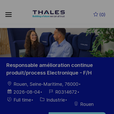
Skip to main content
(0)
-
Responsable amélioration continue
produit/process Electronique - F/H
localisation
Rouen, Seine-Maritime, 76000
Date
Référence
2026-08-04
R0314672
d’affichage
du poste
Hiring
Catégorie
Full time
Industrie
Rouen
Type