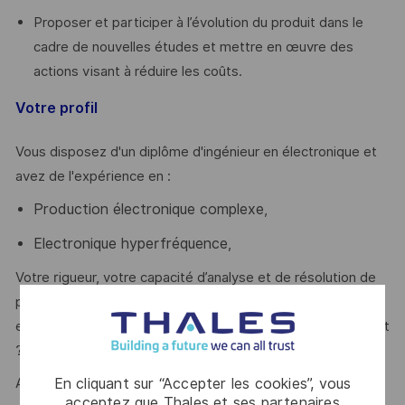
Proposer et participer à l’évolution du produit dans le
cadre de nouvelles études et mettre en œuvre des
actions visant à réduire les coûts.
Votre profil
Vous disposez d'un diplôme d'ingénieur en électronique et
avez de l'expérience en :
Production électronique complexe
,
Electronique hyperfréquence
,
Votre rigueur, votre capacité d’analyse et de résolution de
problème, votre capacité à travailler en transverse et votre
excellent relationnel sont des atouts que l'on vous reconnait
?
En cliquant sur “Accepter les cookies”, vous
Alors ce poste est fait pour vous !
acceptez que Thales et ses partenaires