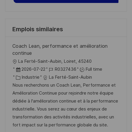
Emplois similaires
Coach Lean, performance et amélioration
continue
l
La Ferté-Saint-Aubin, Loiret, 45240
o
D
R
2026-07-22
R0327436
Full time
c
a
C
é
Industrie
La Ferté-Saint-Aubin
a
t
a
f
Nous recherchons un Coach Lean, Performance et
l
e
t
é
Amélioration Continue pour rejoindre notre équipe
i
d
é
r
dédiée à l'amélioration continue et à la performance
s
’
g
e
industrielle. Vous serez au cœur des enjeux de
a
a
o
n
transformation des activités industrielles, avec un
t
f
r
c
fort impact sur la performance globale du site.