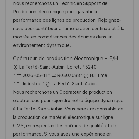
a
t
a
f
Nous recherchons un Technicien Support de
t
l
e
t
é
Production électronique pour garantir la
e
i
d
é
r
performance des lignes de production. Rejoignez-
s
’
g
e
nous pour contribuer à l'amélioration continue et à la
a
a
o
n
montée en compétences des équipes dans un
t
f
r
c
environnement dynamique.
i
f
i
e
Opérateur de production électronique - F/H
o
i
e
d
l
La Ferté-Saint-Aubin, Loiret, 45240
n
c
u
o
D
R
2026-05-11
R0307088
Full time
h
p
c
a
C
é
Industrie
La Ferté-Saint-Aubin
a
o
a
t
a
f
Nous recherchons un Opérateur de production
g
s
l
e
t
é
électronique pour rejoindre notre équipe dynamique
e
t
i
d
é
r
à La Ferté-Saint-Aubin. Vous serez responsable de
e
s
’
g
e
la production de matériel électronique sur ligne
a
a
o
n
CMS, en respectant les normes de qualité et de
t
f
r
c
performance. Si vous avez une expérience en