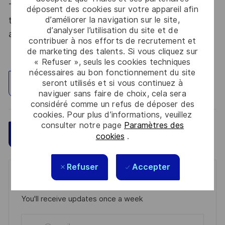
Thales, entreprise Handi-Engagée, reconnait
déposent des cookies sur votre appareil afin
tous les talents. La diversité est notre meilleur
d’améliorer la navigation sur le site,
d’analyser l’utilisation du site et de
atout. Postulez et rejoignez nous !
contribuer à nos efforts de recrutement et
de marketing des talents. Si vous cliquez sur
« Refuser », seuls les cookies techniques
nécessaires au bon fonctionnement du site
seront utilisés et si vous continuez à
Explorez un site
naviguer sans faire de choix, cela sera
considéré comme un refus de déposer des
cookies. Pour plus d’informations, veuillez
consulter notre page
Paramètres des
Sauvegarder
Postulez maintenant
cookies
.
Refuser
Accepter
Get notified for similar jobs
You'll receive updates once a week
Enter