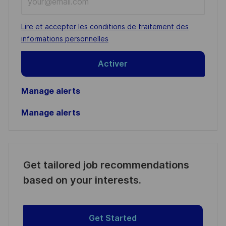
Email
address
Required
Lire et accepter les conditions de traitement des
(Required)
informations personnelles
Activer
Manage alerts
Manage alerts
Get tailored job recommendations
based on your interests.
Get Started