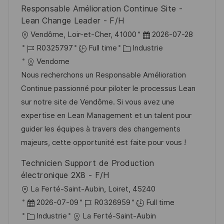
i
f
i
e
Responsable Amélioration Continue Site -
o
i
e
d
Lean Change Leader - F/H
n
c
u
l
D
Vendôme, Loir-et-Cher, 41000
2026-07-28
h
p
o
R
C
a
R0325797
Full time
Industrie
a
o
c
é
a
t
Vendome
g
s
a
f
t
e
Nous recherchons un Responsable Amélioration
e
t
l
é
é
d
Continue passionné pour piloter le processus Lean
e
i
r
g
’
sur notre site de Vendôme. Si vous avez une
s
e
o
a
expertise en Lean Management et un talent pour
a
n
r
f
guider les équipes à travers des changements
t
c
i
f
majeurs, cette opportunité est faite pour vous !
i
e
e
i
Technicien Support de Production
o
d
c
électronique 2X8 - F/H
n
u
h
l
La Ferté-Saint-Aubin, Loiret, 45240
p
a
o
D
R
2026-07-09
R0326959
Full time
o
g
c
a
C
é
Industrie
La Ferté-Saint-Aubin
s
e