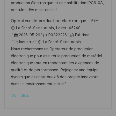
i
f
i
e
production électronique et une habilitation IPC610A,
o
i
e
d
postulez dès maintenant !
n
c
u
Opérateur de production électronique - F/H
h
p
l
La Ferté-Saint-Aubin, Loiret, 45240
a
o
o
D
R
2026-05-26
R0323226
Full time
g
s
c
a
C
é
Industrie
La Ferté-Saint-Aubin
e
t
a
t
a
f
Nous recherchons un Opérateur de production
e
l
e
t
é
électronique pour assurer la production de matériel
i
d
é
r
électronique tout en respectant les exigences de
s
’
g
e
qualité et de performance. Rejoignez une équipe
a
a
o
n
dynamique et contribuez à des projets innovants
t
f
r
c
dans un environnement inclusif.
i
f
i
e
Voir plus
o
i
e
d
n
c
u
h
p