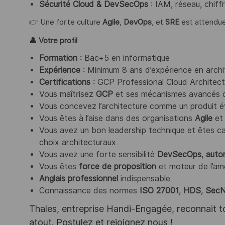
Sécurité Cloud & DevSecOps
: IAM, réseau, chif
👉 Une forte culture
Agile
,
DevOps
, et
SRE
est attendue
👤
Votre profil
Formation
: Bac+5 en informatique
Expérience
: Minimum 8 ans d’expérience en archi
Certifications
: GCP Professional Cloud Architect
Vous maîtrisez
GCP
et ses mécanismes avancés d
Vous concevez l’architecture comme un produit év
Vous êtes à l’aise dans des organisations
Agile
e
Vous avez un bon leadership technique et êtes 
choix architecturaux
Vous avez une forte sensibilité
DevSecOps
,
auto
Vous êtes
force de proposition
et moteur de l’amé
Anglais professionnel
indispensable
Connaissance des normes
ISO 27001
,
HDS
,
SecN
Thales, entreprise Handi-Engagée, reconnait tou
atout. Postulez et rejoignez nous !