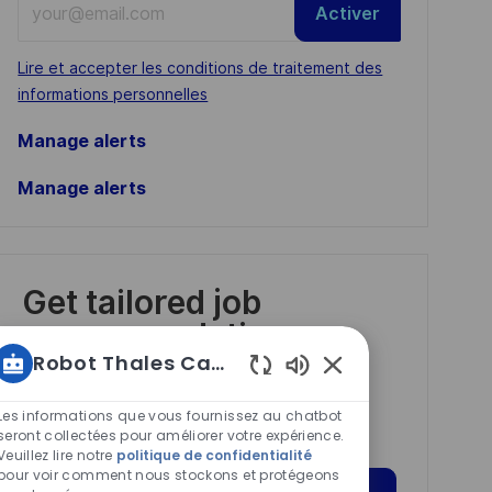
Activer
Email
address
Required
Lire et accepter les conditions de traitement des
(Required)
informations personnelles
Manage alerts
Manage alerts
Get tailored job
recommendations
based on your
Robot Thales Carrières
Sons
interests.
de
Les informations que vous fournissez au chatbot
chatbot
seront collectées pour améliorer votre expérience.
Veuillez lire notre
politique de confidentialité
activés
pour voir comment nous stockons et protégeons