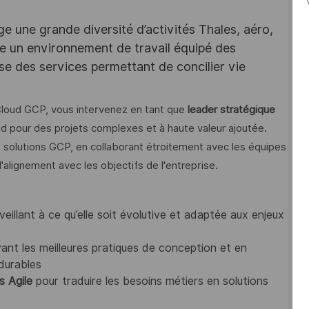
e une grande diversité d’activités Thales, aéro,
ffre un environnement de travail équipé des
e des services permettant de concilier vie
 Cloud GCP, vous intervenez en tant que
leader stratégique
oud pour des projets complexes et à haute valeur ajoutée.
s solutions GCP, en collaborant étroitement avec les équipes
'alignement avec les objectifs de l'entreprise.
 veillant à ce qu’elle soit évolutive et adaptée aux enjeux
ivant les meilleures pratiques de conception et en
 durables
s Agile
pour traduire les besoins métiers en solutions