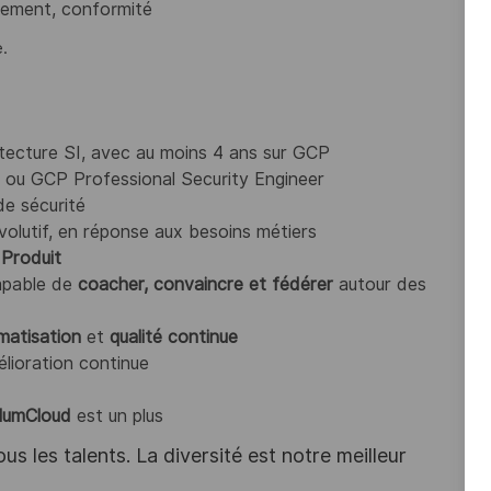
frement, conformité
.
tecture SI, avec au moins 4 ans sur GCP
 ou GCP Professional Security Engineer
e sécurité
olutif, en réponse aux besoins métiers
t
Produit
capable de
coacher, convaincre et fédérer
autour des
matisation
et
qualité continue
lioration continue
umCloud
est un plus
s les talents. La diversité est notre meilleur