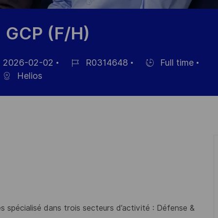
d GCP (F/H)
2026-02-02
R0314648
Full time
Référence
Hiring
Helios
ichage
du
Type
poste
 spécialisé dans trois secteurs d’activité : Défense &