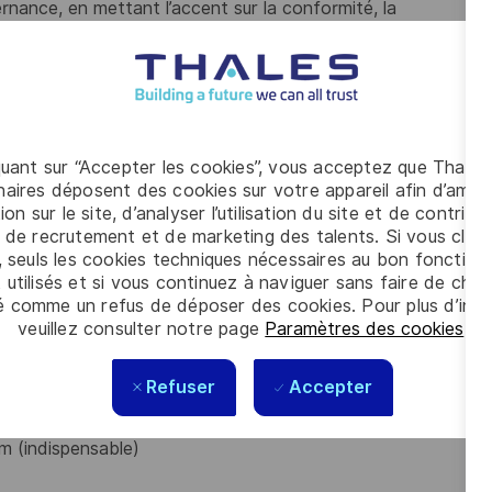
nance, en mettant l’accent sur la conformité, la
s réutilisables et promouvoir l'usage de l’IaC
é des solutions
nception (DevSecOps), avec une intégration continue
 les sprints en donnant des orientations techniques
quant sur “Accepter les cookies”, vous acceptez que Thales
aires déposent des cookies sur votre appareil afin d’améli
ion sur le site, d’analyser l’utilisation du site et de contribu
 des pratiques DevOps au sein des équipes
 de recrutement et de marketing des talents. Si vous cliqu
e globale des solutions mises en œuvre sur les projets et
, seuls les cookies techniques nécessaires au bon fonctio
 utilisés et si vous continuez à naviguer sans faire de choi
 leur adéquation avec la stratégie technique Thales à laquelle
é comme un refus de déposer des cookies. Pour plus d’info
veuillez consulter notre page
Paramètres des cookies
.
Refuser
Accepter
GKE, Cloud Run, IAM, VPC, Cloud Storage, BigQuery
rnetes (GKE)
m (indispensable)