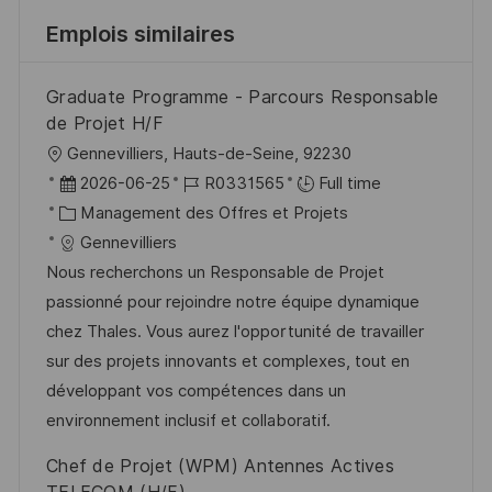
Emplois similaires
Graduate Programme - Parcours Responsable
de Projet H/F
l
Gennevilliers, Hauts-de-Seine, 92230
o
D
R
2026-06-25
R0331565
Full time
c
a
C
é
Management des Offres et Projets
a
t
a
f
Gennevilliers
l
e
t
é
Nous recherchons un Responsable de Projet
i
d
é
r
passionné pour rejoindre notre équipe dynamique
s
’
g
e
chez Thales. Vous aurez l'opportunité de travailler
a
a
o
n
sur des projets innovants et complexes, tout en
t
f
r
c
développant vos compétences dans un
i
f
i
e
environnement inclusif et collaboratif.
o
i
e
d
Chef de Projet (WPM) Antennes Actives
n
c
u