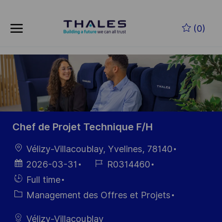
Skip to main content
Skip to main content
(0)
-
-
Chef de Projet Technique F/H
localisation
Vélizy-Villacoublay, Yvelines, 78140
Date
Référence
2026-03-31
R0314460
d’affichage
du poste
Hiring
Full time
Type
Catégorie
Management des Offres et Projets
Vélizy-Villacoublay