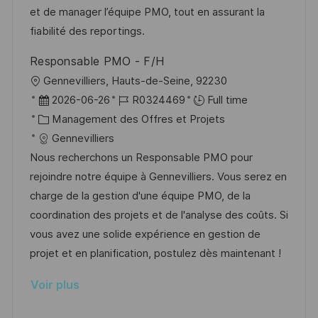
a
n
o
f
et de manager l’équipe PMO, tout en assurant la
t
c
r
f
fiabilité des reportings.
i
e
i
i
Responsable PMO - F/H
o
d
e
c
l
Gennevilliers, Hauts-de-Seine, 92230
n
u
h
o
D
R
2026-06-26
R0324469
Full time
p
a
c
a
C
é
Management des Offres et Projets
o
g
a
t
a
f
Gennevilliers
s
e
l
e
t
é
Nous recherchons un Responsable PMO pour
t
i
d
é
r
rejoindre notre équipe à Gennevilliers. Vous serez en
e
s
’
g
e
charge de la gestion d'une équipe PMO, de la
a
a
o
n
coordination des projets et de l'analyse des coûts. Si
t
f
r
c
vous avez une solide expérience en gestion de
i
f
i
e
projet et en planification, postulez dès maintenant !
o
i
e
d
Voir plus
n
c
u
h
p