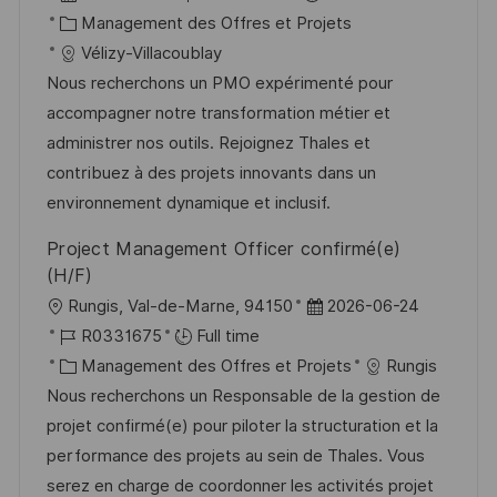
e
c
a
C
é
Management des Offres et Projets
a
t
a
f
Vélizy-Villacoublay
l
e
t
é
Nous recherchons un PMO expérimenté pour
i
d
é
r
accompagner notre transformation métier et
s
’
g
e
administrer nos outils. Rejoignez Thales et
a
a
o
n
contribuez à des projets innovants dans un
t
f
r
c
environnement dynamique et inclusif.
i
f
i
e
Project Management Officer confirmé(e)
o
i
e
d
(H/F)
n
c
u
l
D
Rungis, Val-de-Marne, 94150
2026-06-24
h
p
o
R
a
R0331675
Full time
a
o
c
é
C
t
Management des Offres et Projets
Rungis
g
s
a
f
a
e
Nous recherchons un Responsable de la gestion de
e
t
l
é
t
d
projet confirmé(e) pour piloter la structuration et la
e
i
r
é
’
performance des projets au sein de Thales. Vous
s
e
g
a
serez en charge de coordonner les activités projet