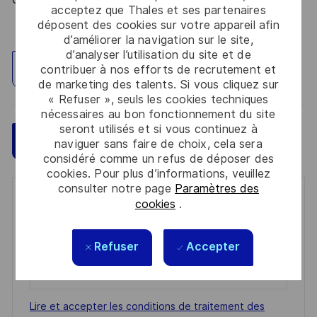
acceptez que Thales et ses partenaires
déposent des cookies sur votre appareil afin
d’améliorer la navigation sur le site,
d’analyser l’utilisation du site et de
contribuer à nos efforts de recrutement et
Explorez un site
de marketing des talents. Si vous cliquez sur
« Refuser », seuls les cookies techniques
nécessaires au bon fonctionnement du site
seront utilisés et si vous continuez à
Sauvegarder
Postulez maintenant
naviguer sans faire de choix, cela sera
considéré comme un refus de déposer des
cookies. Pour plus d’informations, veuillez
consulter notre page
Paramètres des
Get notified for similar jobs
cookies
.
You'll receive updates once a week
Refuser
Accepter
Enter
Email
address
Required
Lire et accepter les conditions de traitement des