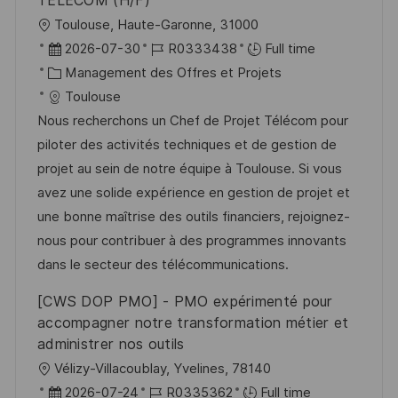
TELECOM (H/F)
h
p
l
Toulouse, Haute-Garonne, 31000
a
o
o
D
R
2026-07-30
R0333438
Full time
g
s
c
a
C
é
Management des Offres et Projets
e
t
a
t
a
f
Toulouse
e
l
e
t
é
Nous recherchons un Chef de Projet Télécom pour
i
d
é
r
piloter des activités techniques et de gestion de
s
’
g
e
projet au sein de notre équipe à Toulouse. Si vous
a
a
o
n
avez une solide expérience en gestion de projet et
t
f
r
c
une bonne maîtrise des outils financiers, rejoignez-
i
f
i
e
nous pour contribuer à des programmes innovants
o
i
e
d
dans le secteur des télécommunications.
n
c
u
[CWS DOP PMO] - PMO expérimenté pour
h
p
accompagner notre transformation métier et
a
o
administrer nos outils
g
s
l
Vélizy-Villacoublay, Yvelines, 78140
e
t
o
D
R
2026-07-24
R0335362
Full time