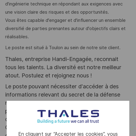
d'ingénierie technique en répondant aux exigences avec
une vision claire des risques et des opportunités.
Vous êtes capable d'engager et d'influencer un ensemble
diversifié de parties prenantes autour d'objectifs clairs et
réalisables.
Le poste est situé à Toulon au sein de notre site client.
Thales, entreprise Handi-Engagée, reconnait
tous les talents. La diversité est notre meilleur
atout. Postulez et rejoignez nous !
Le poste pouvant nécessiter d'accéder à des
informations relevant du secret de la défense
nationale, la personne retenue fera l'objet d'une
procédure d’habilitation, conformément aux
dispositions des articles R.2311-1 et suivants du
Code de la défense et de l’IGI 1300 SGDSN/PSE
En cliquant sur “Accepter les cookies”, vous
du 09 août 2021.