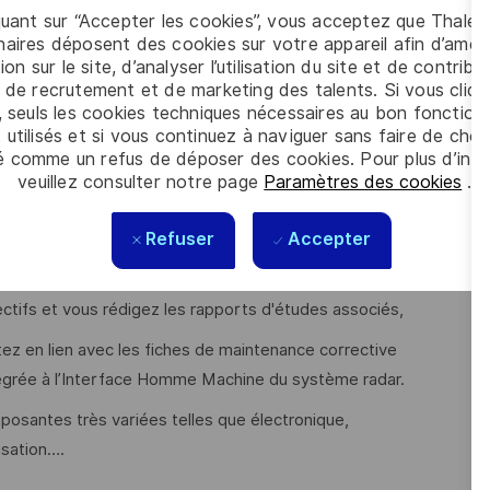
fiabilité, maintenabilité, disponibilité, testabilité). Pour
quant sur “Accepter les cookies”, vous acceptez que Thales
systèmes puis vers les fournisseurs des équipements (dont la
aires déposent des cookies sur votre appareil afin d’améli
ion sur le site, d’analyser l’utilisation du site et de contribu
thode de validation des exigences déclinées..),
 de recrutement et de marketing des talents. Si vous cliqu
n de l’arborescence logistique, identification des taches de
, seuls les cookies techniques nécessaires au bon fonctio
 utilisés et si vous continuez à naviguer sans faire de choi
acune des taches de maintenance pour déterminer la
é comme un refus de déposer des cookies. Pour plus d’info
s moyens associées (outillages, rechanges),
veuillez consulter notre page
Paramètres des cookies
.
préventive que vous validez sur matériel ainsi que les
Refuser
Accepter
 MTBCF, MTTR, taux de détection et de localisation de
ectifs et vous rédigez les rapports d'études associés,
ez en lien avec les fiches de maintenance corrective
ntégrée à l’Interface Homme Machine du système radar.
osantes très variées telles que électronique,
isation….