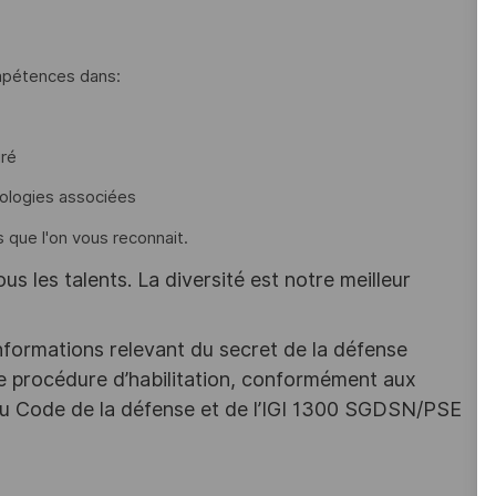
ompétences dans:
gré
ologies associées
s que l'on vous reconnait.
s les talents. La diversité est notre meilleur
nformations relevant du secret de la défense
une procédure d’habilitation, conformément aux
s du Code de la défense et de l’IGI 1300 SGDSN/PSE