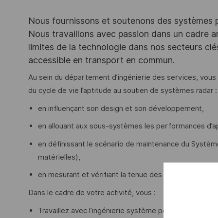
Nous fournissons et soutenons des systèmes pou
Nous travaillons avec passion dans un cadre ar
limites de la technologie dans nos secteurs clé
accessible en transport en commun.
Au sein du département d’ingénierie des services, vous r
du cycle de vie l’aptitude au soutien de systèmes radar :
en influençant son design et son développement,
en allouant aux sous-systèmes les performances d’ap
en définissant le scénario de maintenance du Systèm
matérielles),
en mesurant et vérifiant la tenue des performances 
Dans le cadre de votre activité, vous :
Travaillez avec l’ingénierie système pour garantir la 