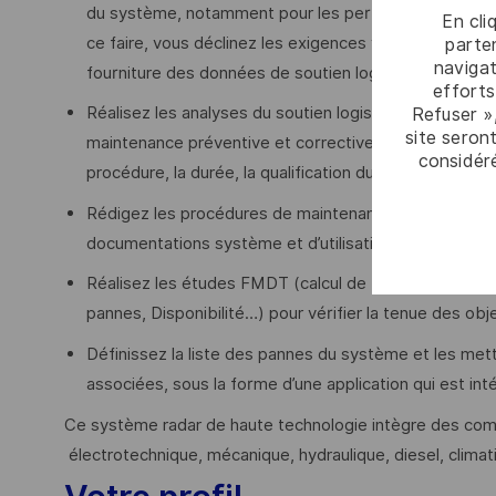
du système, notamment pour les performances de FMDT (
En cli
ce faire, vous déclinez les exigences vers les sous-
parten
navigat
fourniture des données de soutien logistique et la mé
efforts
Réalisez les analyses du soutien logisque (constructio
Refuser »
site seront
maintenance préventive et corrective, analyse de ch
considér
procédure, la durée, la qualification du personnel, le
Rédigez les procédures de maintenance corrective et 
documentations système et d’utilisation.
Réalisez les études FMDT (calcul de MTBF, MTBF Op,
pannes, Disponibilité…) pour vérifier la tenue des obj
Définissez la liste des pannes du système et les mett
associées, sous la forme d’une application qui est i
Ce système radar de haute technologie intègre des comp
électrotechnique, mécanique, hydraulique, diesel, climat