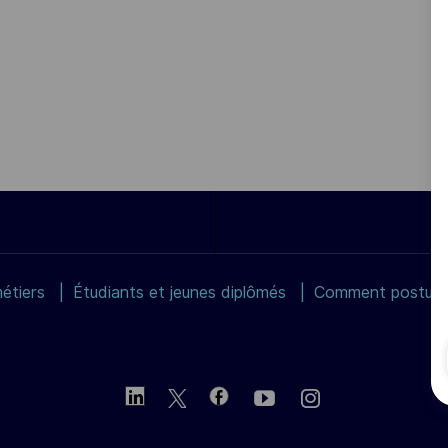
étiers
Étudiants et jeunes diplômés
Comment postuler