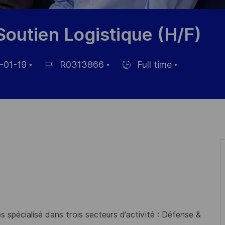
Soutien Logistique (H/F)
-01-19
R0313866
Full time
Référence
Hiring
du
Type
poste
 spécialisé dans trois secteurs d’activité : Défense &