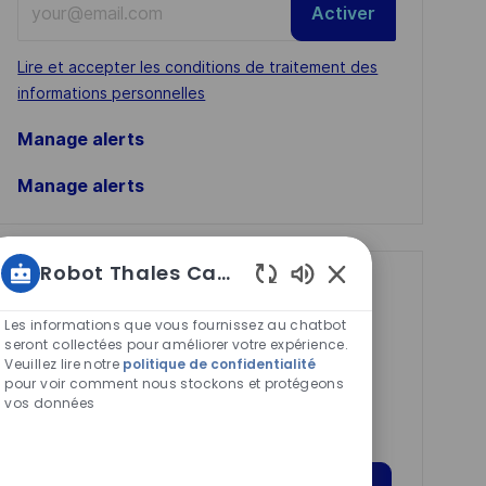
Activer
Email
address
Required
Lire et accepter les conditions de traitement des
(Required)
informations personnelles
Manage alerts
Manage alerts
Robot Thales Carrières
Get tailored job
Sons
de
recommendations
Les informations que vous fournissez au chatbot
chatbot
seront collectées pour améliorer votre expérience.
based on your
Veuillez lire notre
politique de confidentialité
activés
pour voir comment nous stockons et protégeons
interests.
vos données