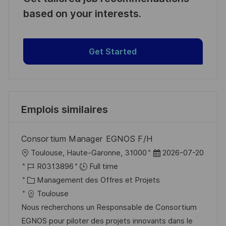
based on your interests.
Get Started
Emplois similaires
Consortium Manager EGNOS F/H
l
D
Toulouse, Haute-Garonne, 31000
2026-07-20
o
R
a
R0313896
Full time
c
é
C
t
Management des Offres et Projets
a
f
a
e
Toulouse
l
é
t
d
Nous recherchons un Responsable de Consortium
i
r
é
’
EGNOS pour piloter des projets innovants dans le