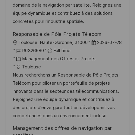
s
e
g
a
domaine de la navigation par satellite. Rejoignez une
a
n
o
f
équipe dynamique et contribuez à des solutions
t
c
r
f
concrètes pour l'industrie spatiale.
i
e
i
i
Responsable de Pôle Projets Télécom
o
d
e
c
l
D
Toulouse, Haute-Garonne, 31000
2026-07-28
n
u
h
o
R
a
R0326680
Full time
p
a
c
é
C
t
Management des Offres et Projets
o
g
a
f
a
e
Toulouse
s
e
l
é
t
d
Nous recherchons un Responsable de Pôle Projets
t
i
r
é
’
Télécom pour piloter un portefeuille de projets
e
s
e
g
a
innovants dans le secteur des télécommunications.
a
n
o
f
Rejoignez une équipe dynamique et contribuez à
t
c
r
f
des projets d'envergure tout en développant vos
i
e
i
i
compétences dans un environnement inclusif.
o
d
e
c
Management des offres de navigation par
n
u
h