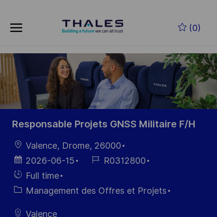
Skip to main content
Skip to main content
(0)
-
-
Responsable Projets GNSS Militaire F/H
localisation
Valence, Drome, 26000
Date
Référence
2026-06-15
R0312800
d’affichage
du poste
Hiring
Full time
Type
Catégorie
Management des Offres et Projets
Valence