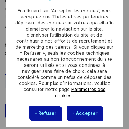
Leadership, excellent relationnel, gestion de la complexité,
capacité d’analyse et de synthèse sont autant d’atouts que
En cliquant sur “Accepter les cookies”, vous
l’on vous reconnait ?
acceptez que Thales et ses partenaires
déposent des cookies sur votre appareil afin
Alors ce poste est fait pour vous !
d’améliorer la navigation sur le site,
d’analyser l’utilisation du site et de
Thales, entreprise Handi-Engagée, reconnait
contribuer à nos efforts de recrutement et
tous les talents. La diversité est notre meilleur
de marketing des talents. Si vous cliquez sur
atout. Postulez et rejoignez nous !
« Refuser », seuls les cookies techniques
nécessaires au bon fonctionnement du site
seront utilisés et si vous continuez à
naviguer sans faire de choix, cela sera
considéré comme un refus de déposer des
Explorez un site
cookies. Pour plus d’informations, veuillez
consulter notre page
Paramètres des
cookies
.
Sauvegarder
Postulez maintenant
Refuser
Accepter