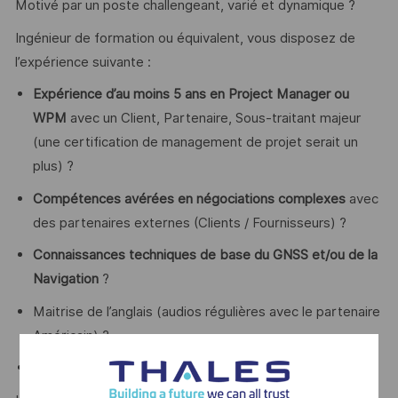
Motivé par un poste challengeant, varié et dynamique ?
Ingénieur de formation ou équivalent, vous disposez de
l’expérience suivante :
Expérience d’au moins 5 ans en Project Manager ou
WPM
avec un Client, Partenaire, Sous-traitant majeur
(une certification de management de projet serait un
plus) ?
Compétences avérées en négociations complexes
avec
des partenaires externes (Clients / Fournisseurs) ?
Connaissances techniques de base du GNSS et/ou de la
Navigation
?
Maitrise de l’anglais (audios régulières avec le partenaire
Américain) ?
La connaissance des marchés publics serait un plus.