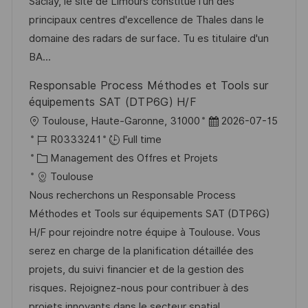
l
é
t
d
Saclay, le site de Limours constitue l'un des
e
i
r
é
’
principaux centres d'excellence de Thales dans le
s
e
g
a
domaine des radars de surface. Tu es titulaire d'un
a
n
o
f
BA...
t
c
r
f
Responsable Process Méthodes et Tools sur
i
e
i
i
équipements SAT (DTP6G) H/F
o
d
e
c
l
D
Toulouse, Haute-Garonne, 31000
2026-07-15
n
u
h
o
R
a
R0333241
Full time
p
a
c
é
C
t
Management des Offres et Projets
o
g
a
f
a
e
Toulouse
s
e
l
é
t
d
Nous recherchons un Responsable Process
t
i
r
é
’
Méthodes et Tools sur équipements SAT (DTP6G)
e
s
e
g
a
H/F pour rejoindre notre équipe à Toulouse. Vous
a
n
o
f
serez en charge de la planification détaillée des
t
c
r
f
projets, du suivi financier et de la gestion des
i
e
i
i
risques. Rejoignez-nous pour contribuer à des
o
d
e
c
projets innovants dans le secteur spatial.