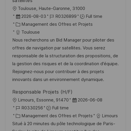
satellites
p
a
l
Toulouse, Haute-Garonne, 31000
o
g
o
D
R
2026-08-03
R0326899
Full time
s
e
c
a
C
é
Management des Offres et Projets
t
a
t
a
f
Toulouse
e
l
e
t
é
Nous recherchons un Bid Manager pour piloter des
i
d
é
r
offres de navigation par satellites. Vous serez
s
’
g
e
responsable de la structuration des propositions, de
a
a
o
n
la gestion des risques et de la coordination d'équipe.
t
f
r
c
Rejoignez-nous pour contribuer à des projets
i
f
i
e
innovants dans un environnement dynamique.
o
i
e
d
Responsable Projets (H/F)
n
c
u
l
D
Limours, Essonne, 91470
2026-06-08
h
p
o
R
a
R0330256
Full time
a
o
c
é
C
t
Management des Offres et Projets
Limours
g
s
a
f
a
e
Situé à 20 minutes du pôle technologique de Paris-
e
t