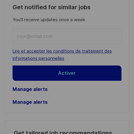
Get notified for similar jobs
You'll receive updates once a week
Enter
Email
address
Required
Lire et accepter les conditions de traitement des
(Required)
informations personnelles
Activer
Manage alerts
Manage alerts
Get tailored job recommendations