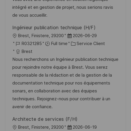
a
n
r
f
intégré et en gestion de projet, nous serions ravis
t
c
i
f
de vous accueillir.
i
e
e
i
Ingénieur publication technique (H/F)
o
d
c
l
D
Brest, Finistere, 29200
2026-06-29
n
u
h
o
R
a
C
R0321285
Full time
Service Client
p
a
c
é
t
a
Brest
o
g
a
f
e
t
Nous recherchons un Ingénieur publication technique
s
e
l
é
d
é
pour rejoindre notre équipe à Brest. Vous serez
t
i
r
’
g
responsable de la rédaction et de la gestion de la
e
s
e
a
o
documentation technique pour nos équipements
a
n
f
r
sonars, en collaboration avec des équipes
t
c
f
i
techniques. Rejoignez-nous pour contribuer à un
i
e
i
e
avenir de confiance.
o
d
c
Architecte de services (F/H)
n
u
h
l
D
Brest, Finistere, 29200
2026-06-19
p
a