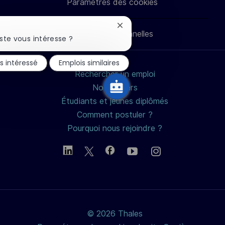
Paramètres des cookies
LinkedIn
Facebook
twitter
e-
Fermer
Données personnelles
mail
la
ste vous intéresse ?
notification
du
is intéressé
Emplois similaires
chatbot
Rechercher un emploi
Nos métiers
Étudiants et jeunes diplômés
Comment postuler ?
Pourquoi nous rejoindre ?
© 2026 Thales