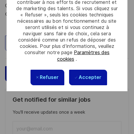
contribuer à nos efforts de recrutement et
Code de la défense et de l’IGI 1300 SGDSN/PSE
de marketing des talents. Si vous cliquez sur
du 09 août 2021.
« Refuser », seuls les cookies techniques
nécessaires au bon fonctionnement du site
seront utilisés et si vous continuez à
naviguer sans faire de choix, cela sera
considéré comme un refus de déposer des
Explorez un site
cookies. Pour plus d’informations, veuillez
consulter notre page
Paramètres des
cookies
.
Sauvegarder
Postulez maintenant
Refuser
Accepter
Get notified for similar jobs
You'll receive updates once a week
Enter
Email