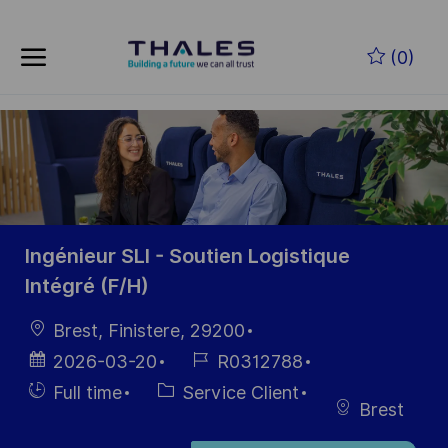
Skip to main content
Skip to main content
(0)
-
-
Ingénieur SLI - Soutien Logistique
Intégré (F/H)
localisation
Brest, Finistere, 29200
Date
Référence
2026-03-20
R0312788
d’affichage
du poste
Hiring
Catégorie
Full time
Service Client
Brest
Type