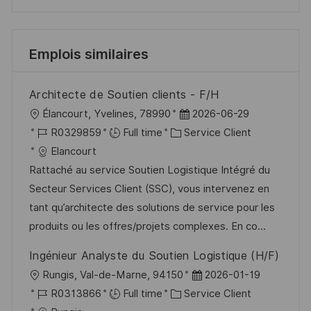
Emplois similaires
Architecte de Soutien clients - F/H
l
D
Élancourt, Yvelines, 78990
2026-06-29
o
R
C
a
R0329859
Full time
Service Client
c
é
a
t
Elancourt
a
f
t
e
Rattaché au service Soutien Logistique Intégré du
l
é
é
d
Secteur Services Client (SSC), vous intervenez en
i
r
g
’
tant qu’architecte des solutions de service pour les
s
e
o
a
produits ou les offres/projets complexes. En co...
a
n
r
f
Ingénieur Analyste du Soutien Logistique (H/F)
t
c
i
f
l
D
Rungis, Val-de-Marne, 94150
2026-01-19
i
e
e
i
o
R
C
a
R0313866
Full time
Service Client
o
d
c