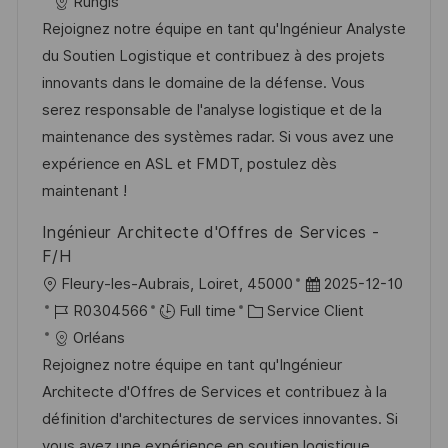
c
é
a
t
Rungis
n
u
h
a
f
t
e
Rejoignez notre équipe en tant qu'Ingénieur Analyste
p
a
l
é
é
d
du Soutien Logistique et contribuez à des projets
o
g
i
r
g
’
innovants dans le domaine de la défense. Vous
s
e
s
e
o
a
serez responsable de l'analyse logistique et de la
t
a
n
r
f
maintenance des systèmes radar. Si vous avez une
e
t
c
i
f
expérience en ASL et FMDT, postulez dès
i
e
e
i
maintenant !
o
d
c
Ingénieur Architecte d'Offres de Services -
n
u
h
F/H
p
a
l
D
Fleury-les-Aubrais, Loiret, 45000
2025-12-10
o
g
o
R
C
a
R0304566
Full time
Service Client
s
e
c
é
a
t
Orléans
t
a
f
t
e
Rejoignez notre équipe en tant qu'Ingénieur
e
l
é
é
d
Architecte d'Offres de Services et contribuez à la
i
r
g
’
définition d'architectures de services innovantes. Si
s
e
o
a
vous avez une expérience en soutien logistique