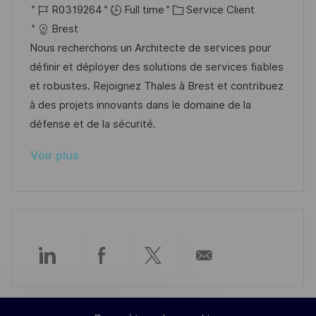
o
R
a
C
R0319264
Full time
Service Client
o
g
c
é
t
a
Brest
s
e
a
f
e
t
Nous recherchons un Architecte de services pour
t
l
é
d
é
définir et déployer des solutions de services fiables
e
i
r
’
g
et robustes. Rejoignez Thales à Brest et contribuez
s
e
a
o
à des projets innovants dans le domaine de la
a
n
f
r
défense et de la sécurité.
t
c
f
i
Voir plus
i
e
i
e
o
d
c
n
u
h
p
a
o
g
s
e
Partager
Partager
Partager
Partager
t
e
via
via
via
par