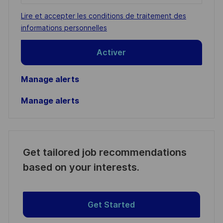
address
Required
Lire et accepter les conditions de traitement des
(Required)
informations personnelles
Activer
Manage alerts
Manage alerts
Get tailored job recommendations
based on your interests.
Get Started