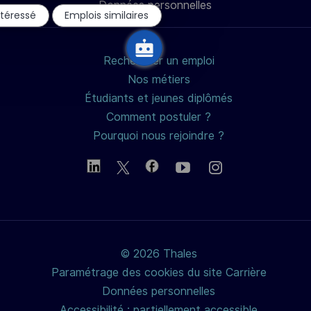
Données personnelles
du
mail
ntéressé
Emplois similaires
chatbot
Rechercher un emploi
Nos métiers
Étudiants et jeunes diplômés
Comment postuler ?
Pourquoi nous rejoindre ?
© 2026 Thales
Paramétrage des cookies du site Carrière
Données personnelles
Accessibilité : partiellement accessible