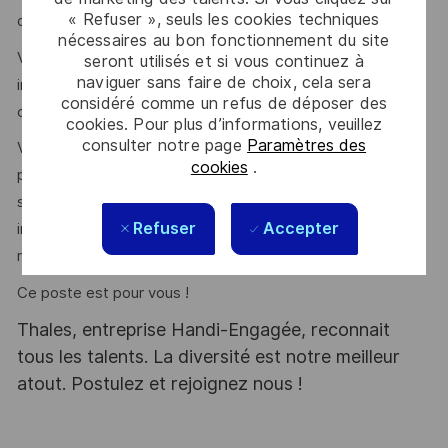
« Refuser », seuls les cookies techniques
dans votre carrière.
nécessaires au bon fonctionnement du site
Vous serez intégré dans une équipe dynamique et
seront utilisés et si vous continuez à
naviguer sans faire de choix, cela sera
innovante, où la collaboration et le soutien mutuel sont au
considéré comme un refus de déposer des
cœur de notre culture.
cookies. Pour plus d’informations, veuillez
consulter notre page
Paramètres des
Vous êtes passionné par les défis techniques autour des
cookies
.
programmes de migration applicative dans le cloud et
souhaitez travailler dans un environnement dynamique et
Refuser
Accepter
innovant, tout en contribuant à un monde plus sûr,
respectueux de l’environnement et inclusif ?
Ce poste est pour vous !
Thales, entreprise Handi-Engagée, reconnait
tous les talents. La diversité est notre meilleur
atout. Postulez et rejoignez nous !