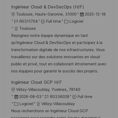
Ingénieur Cloud & DevSecOps (H/F)
l
D
Toulouse, Haute-Garonne, 31000
2025-12-18
o
R
C
a
R0311704
Full time
Logiciel
c
é
a
t
Toulouse
a
f
t
e
Rejoignez notre équipe dynamique en tant
l
é
é
d
qu'Ingénieur Cloud & DevSecOps et participez à la
i
r
g
’
transformation digitale de nos infrastructures. Vous
s
e
o
a
travaillerez sur des solutions innovantes en cloud
a
n
r
f
public et privé, tout en collaborant étroitement avec
t
c
i
f
nos équipes pour garantir le succès des projets.
i
e
e
i
Ingénieur Cloud GCP H/F
o
d
c
l
Vélizy-Villacoublay, Yvelines, 78140
n
u
h
o
D
R
2026-08-03
R0336028
Full time
p
a
c
a
C
é
Logiciel
Vélizy-Villacoublay
o
g
a
t
a
f
Nous recherchons un Ingénieur Cloud GCP
s
e
l
e
t
é