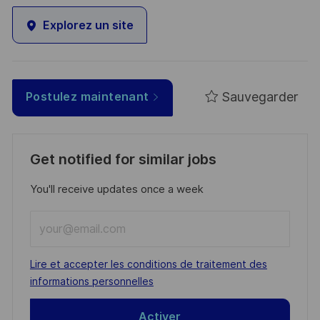
Explorez un site
Sauvegarder
Postulez maintenant
Get notified for similar jobs
You'll receive updates once a week
Enter
Email
address
Required
Lire et accepter les conditions de traitement des
(Required)
informations personnelles
Activer