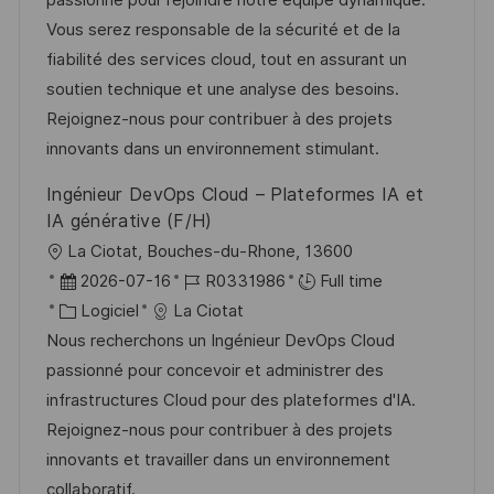
passionné pour rejoindre notre équipe dynamique.
t
i
d
é
r
Vous serez responsable de la sécurité et de la
e
s
’
g
e
fiabilité des services cloud, tout en assurant un
a
a
o
n
soutien technique et une analyse des besoins.
t
f
r
c
Rejoignez-nous pour contribuer à des projets
i
f
i
e
innovants dans un environnement stimulant.
o
i
e
d
Ingénieur DevOps Cloud – Plateformes IA et
n
c
u
IA générative (F/H)
h
p
l
La Ciotat, Bouches-du-Rhone, 13600
a
o
o
D
R
2026-07-16
R0331986
Full time
g
s
c
a
C
é
Logiciel
La Ciotat
e
t
a
t
a
f
Nous recherchons un Ingénieur DevOps Cloud
e
l
e
t
é
passionné pour concevoir et administrer des
i
d
é
r
infrastructures Cloud pour des plateformes d'IA.
s
’
g
e
Rejoignez-nous pour contribuer à des projets
a
a
o
n
innovants et travailler dans un environnement
t
f
r
c
collaboratif.