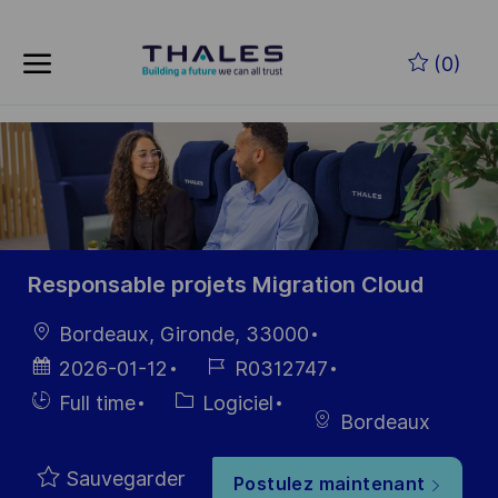
Skip to main content
Skip to main content
(0)
-
-
Responsable projets Migration Cloud
localisation
Bordeaux, Gironde, 33000
Date
Référence
2026-01-12
R0312747
d’affichage
du poste
Hiring
Catégorie
Full time
Logiciel
Bordeaux
Type
Sauvegarder
Postulez maintenant