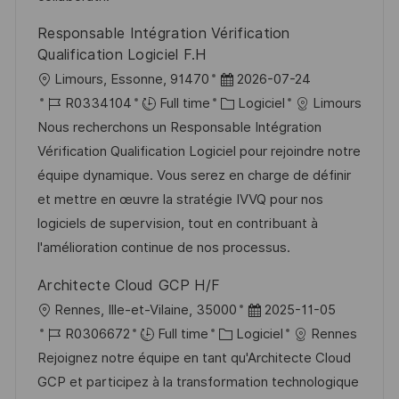
i
f
i
e
Responsable Intégration Vérification
o
i
e
d
Qualification Logiciel F.H
n
c
u
l
D
Limours, Essonne, 91470
2026-07-24
h
p
o
R
a
C
R0334104
Full time
Logiciel
Limours
a
o
c
é
t
a
Nous recherchons un Responsable Intégration
g
s
a
f
e
t
Vérification Qualification Logiciel pour rejoindre notre
e
t
l
é
d
é
équipe dynamique. Vous serez en charge de définir
e
i
r
’
g
et mettre en œuvre la stratégie IVVQ pour nos
s
e
a
o
logiciels de supervision, tout en contribuant à
a
n
f
r
l'amélioration continue de nos processus.
t
c
f
i
Architecte Cloud GCP H/F
i
e
i
e
l
D
Rennes, Ille-et-Vilaine, 35000
2025-11-05
o
d
c
o
R
C
a
R0306672
Full time
Logiciel
Rennes
n
u
h
c
é
a
t
Rejoignez notre équipe en tant qu'Architecte Cloud
p
a
a
f
t
e
GCP et participez à la transformation technologique
o
g