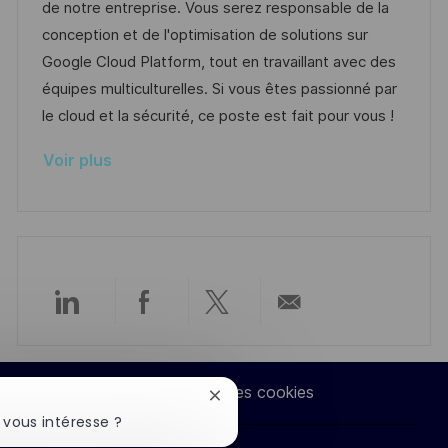
l
é
é
d
de notre entreprise. Vous serez responsable de la
s
e
i
r
g
’
conception et de l'optimisation de solutions sur
t
s
e
o
a
Google Cloud Platform, tout en travaillant avec des
e
a
n
r
f
équipes multiculturelles. Si vous êtes passionné par
t
c
i
f
le cloud et la sécurité, ce poste est fait pour vous !
i
e
e
i
Voir plus
o
d
c
n
u
h
p
a
o
g
s
e
t
Partager
Partager
Partager
Partager
e
via
via
via
par
Paramètres des cookies
Fermer
LinkedIn
Facebook
twitter
e-
la
 vous intéresse ?
notification