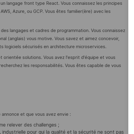
 un langage front type React. Vous connaissez les principes
 AWS, Azure, ou GCP. Vous êtes familier(ère) avec les
 des langages et cadres de programmation. Vous connaissez
ional (anglais) vous motive. Vous savez et aimez concevoir,
 logiciels sécurisés en architecture microservices.
t orientée solutions. Vous avez l'esprit d'équipe et vous
 recherchez les responsabilités. Vous êtes capable de vous
e annonce et que vous avez envie :
me relever des challenges ;
ndustrielle pour qui la qualité et la sécurité ne sont pas