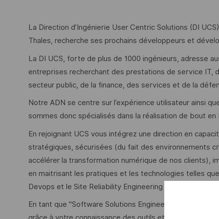
La Direction d’Ingénierie User Centric Solutions (DI UCS
Thales, recherche ses prochains développeurs et dévelo
La DI UCS, forte de plus de 1000 ingénieurs, adresse au
entreprises recherchant des prestations de service IT, dan
secteur public, de la finance, des services et de la défe
Notre ADN se centre sur l’expérience utilisateur ainsi qu
sommes donc spécialisés dans la réalisation de bout en 
En rejoignant UCS vous intégrez une direction en capacité
stratégiques, sécurisées (du fait des environnements cr
accélérer la transformation numérique de nos clients), im
en maitrisant les pratiques et les technologies telles que l
Devops et le Site Reliability Engineering (SRE).
En tant que "Software Solutions Engineers" vous conceve
grâce à votre connaissance des outils et méthodologies