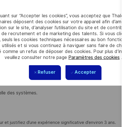
n de fournir des produits et services de haute qualité. Vous
quant sur “Accepter les cookies”, vous acceptez que Thales
es bonnes pratiques, en mettant l'accent sur l'expérience
aires déposent des cookies sur votre appareil afin d’améli
ion sur le site, d’analyser l’utilisation du site et de contribu
 de recrutement et de marketing des talents. Si vous cliqu
, seuls les cookies techniques nécessaires au bon fonctio
llée et développez les évolutions,
 utilisés et si vous continuez à naviguer sans faire de choi
é comme un refus de déposer des cookies. Pour plus d’info
e réalisation des tâches qui vous sont confiées, et vous
veuillez consulter notre page
Paramètres des cookies
.
 de tests unitaires, de tests d'intégration
Refuser
Accepter
ez les incidents et les anomalies, et en assurez la
elle des systèmes.
r et justifiez d’une expérience significative d’environ 3 ans.