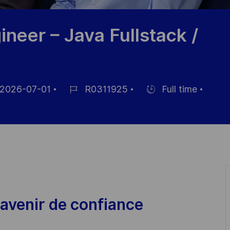
neer – Java Fullstack /
2026-07-01
R0311925
Full time
Référence
Hiring
chage
du
Type
poste
avenir de confiance