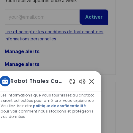
You'll receive updates once a week
Enter
Activer
Email
address
Required
Lire et accepter les conditions de traitement des
(Required)
informations personnelles
Manage alerts
Manage alerts
Robot Thales Carrières
Sons
Get tailored job
de
Les informations que vous fournissez au chatbot
chatbot
seront collectées pour améliorer votre expérience.
recommendations
Veuillez lire notre
politique de confidentialité
activés
based on your
pour voir comment nous stockons et protégeons
vos données
interests.