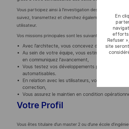
Vous participez ainsi à l'investigation des problèmes afi
En cli
suivez, transmettez et cherchez également à améliorer l
parten
utilisateur.
navigat
efforts
Vos missions principales sont les suivantes :
Refuser »
Avec l’architecte, vous concevez de manière détai
site seront
considér
Au sein de votre équipe, vous estimez la charge d
en communiquez l'avancement,
Vous testez vos développements par la réalisation
automatisables.
En relation avec les utilisateurs, vous diagnostiqu
correction,
Vous assurez le maintien en condition opérationn
Votre Profil
Vous êtes titulaire d’un master 2 ou d’une école d’ingénieu