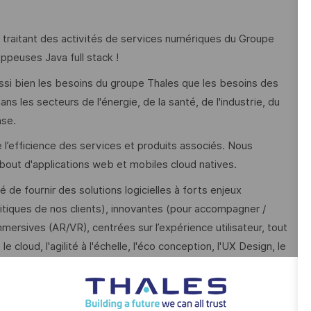
) traitant des activités de services numériques du Groupe
ppeuses Java full stack !
ssi bien les besoins du groupe Thales que les besoins des
s les secteurs de l'énergie, de la santé, de l'industrie, du
nse.
e l’efficience des services et produits associés. Nous
bout d'applications web et mobiles cloud natives.
 de fournir des solutions logicielles à forts enjeux
itiques de nos clients), innovantes (pour accompagner /
mersives (AR/VR), centrées sur l’expérience utilisateur, tout
e cloud, l'agilité à l'échelle, l'éco conception, l'UX Design, le
z, développez, testez et déployez des solutions logicielles
 associés.