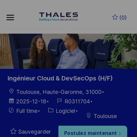
Skip to main content
Skip to main content
(0)
-
-
Ingénieur Cloud & DevSecOps (H/F)
localisation
Toulouse, Haute-Garonne, 31000
Date
Référence
2025-12-18
R0311704
d’affichage
du poste
Hiring
Catégorie
Full time
Logiciel
Toulouse
Type
Sauvegarder
Postulez maintenant