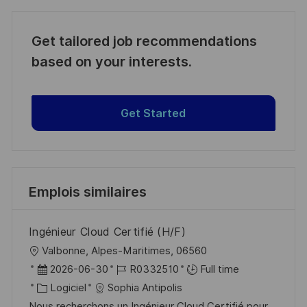
Get tailored job recommendations
based on your interests.
Get Started
Emplois similaires
Ingénieur Cloud Certifié (H/F)
l
Valbonne, Alpes-Maritimes, 06560
o
D
R
2026-06-30
R0332510
Full time
c
a
C
é
Logiciel
Sophia Antipolis
a
t
a
f
Nous recherchons un Ingénieur Cloud Certifié pour