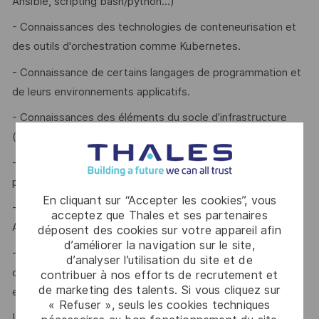
Ansible, scripting bash/python...)
- Connaissances des technologies de conteneurisation et
des outils d'orchestration comme Kubernetes.
- Connaissance de certains langages de programmation et
de leurs environnements applicatifs.
- Connaissances des éléments du socle d’infrastructure
(systèmes d’exploitation, réseau, stockage)
- Connaissance des concepts de sécurité et des bonnes
pratiques en matière de conformité.
En cliquant sur “Accepter les cookies”, vous
- Bonnes connaissances des principes et des méthodes
acceptez que Thales et ses partenaires
Agile ainsi que de la philosophie DevOps.
déposent des cookies sur votre appareil afin
d’améliorer la navigation sur le site,
- Excellentes capacités à résoudre des problèmes
d’analyser l’utilisation du site et de
complexes, à travailler dans des environnements à fort
contribuer à nos efforts de recrutement et
de marketing des talents. Si vous cliquez sur
enjeux et à prendre des décisions rapidement.
« Refuser », seuls les cookies techniques
Une bonne maîtrise de l'anglais est indispensable pour