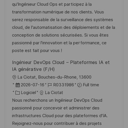
a
t
e
é
qu'Ingénieur Cloud Ops et participez à la
e
t
l
é
d
r
transformation numérique de nos clients. Vous
e
i
g
’
e
serez responsable de la surveillance des systèmes
s
o
a
n
cloud, de l'automatisation des déploiements et de la
a
r
f
c
conception de solutions sécurisées. Si vous êtes
t
i
f
e
passionné par l'innovation et la performance, ce
i
e
i
d
poste est fait pour vous !
o
c
u
Ingénieur DevOps Cloud – Plateformes IA et
n
h
p
IA générative (F/H)
a
o
l
La Ciotat, Bouches-du-Rhone, 13600
g
s
o
D
R
2026-07-16
R0331986
Full time
e
t
c
a
C
é
Logiciel
La Ciotat
e
a
t
a
f
Nous recherchons un Ingénieur DevOps Cloud
l
e
t
é
passionné pour concevoir et administrer des
i
d
é
r
infrastructures Cloud pour des plateformes d'IA.
s
’
g
e
Rejoignez-nous pour contribuer à des projets