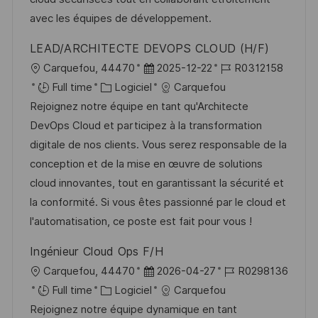
t
c
i
f
avec les équipes de développement.
i
e
e
i
LEAD/ARCHITECTE DEVOPS CLOUD (H/F)
o
d
c
l
D
R
Carquefou, 44470
2025-12-22
R0312158
n
u
h
o
C
a
é
Full time
Logiciel
Carquefou
p
a
c
a
t
f
Rejoignez notre équipe en tant qu'Architecte
o
g
a
t
e
é
DevOps Cloud et participez à la transformation
s
e
l
é
d
r
digitale de nos clients. Vous serez responsable de la
t
i
g
’
e
conception et de la mise en œuvre de solutions
e
s
o
a
n
cloud innovantes, tout en garantissant la sécurité et
a
r
f
c
la conformité. Si vous êtes passionné par le cloud et
t
i
f
e
l'automatisation, ce poste est fait pour vous !
i
e
i
d
Ingénieur Cloud Ops F/H
o
c
u
l
D
R
Carquefou, 44470
2026-04-27
R0298136
n
h
p
o
C
a
é
Full time
Logiciel
Carquefou
a
o
c
a
t
f
Rejoignez notre équipe dynamique en tant
g
s