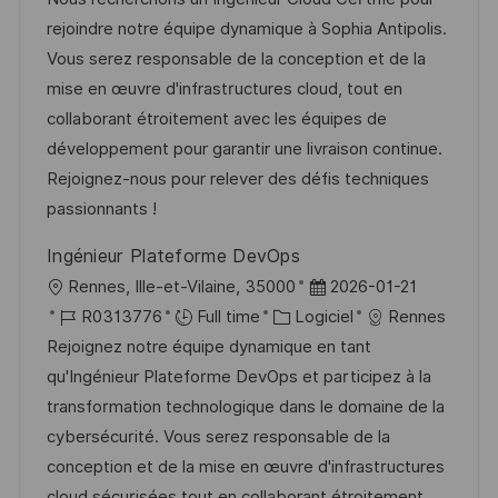
l
e
t
é
rejoindre notre équipe dynamique à Sophia Antipolis.
i
d
é
r
Vous serez responsable de la conception et de la
s
’
g
e
mise en œuvre d'infrastructures cloud, tout en
a
a
o
n
collaborant étroitement avec les équipes de
t
f
r
c
développement pour garantir une livraison continue.
i
f
i
e
Rejoignez-nous pour relever des défis techniques
o
i
e
d
passionnants !
n
c
u
Ingénieur Plateforme DevOps
h
p
l
D
Rennes, Ille-et-Vilaine, 35000
2026-01-21
a
o
o
R
C
a
R0313776
Full time
Logiciel
Rennes
g
s
c
é
a
t
Rejoignez notre équipe dynamique en tant
e
t
a
f
t
e
qu'Ingénieur Plateforme DevOps et participez à la
e
l
é
é
d
transformation technologique dans le domaine de la
i
r
g
’
cybersécurité. Vous serez responsable de la
s
e
o
a
conception et de la mise en œuvre d'infrastructures
a
n
r
f
cloud sécurisées tout en collaborant étroitement