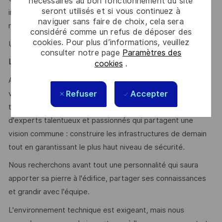
nécessaires au bon fonctionnement du site
seront utilisés et si vous continuez à
interagir efficacement avec nos équipes internationales et
naviguer sans faire de choix, cela sera
nos partenaires.
considéré comme un refus de déposer des
cookies. Pour plus d’informations, veuillez
Une certification CSP serait un plus.
consulter notre page
Paramètres des
Le mot du manager
cookies
.
A la direction APC (Automation Platforms & Cloud), nous
Refuser
Accepter
vivons une période passionnante de transformation
technologique. Notre équipe cloud est composée
d'experts talentueux et passionnés qui partagent une
vision commune : construire les infrastructures de demain
tout en garantissant le plus haut niveau de sécurité.
Nous recherchons avant tout une personnalité qui saura
apporter sa pierre à l'édifice, partager ses connaissances
et grandir avec l'équipe.
L'environnement technique est exigeant, mais nous