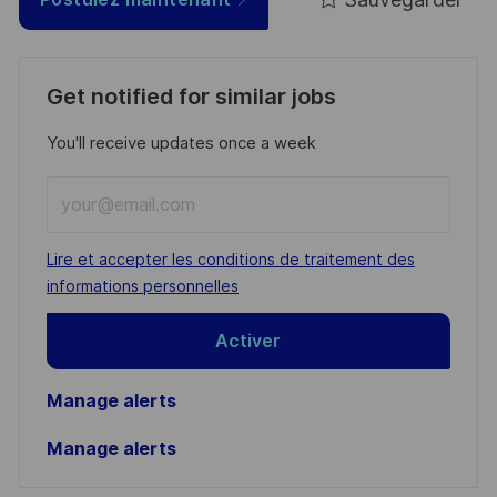
Get notified for similar jobs
You'll receive updates once a week
Enter
Email
address
Required
Lire et accepter les conditions de traitement des
(Required)
informations personnelles
Activer
Manage alerts
Manage alerts