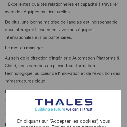
- Excellentes qualités relationnelles et capacité à travailler
avec des équipes multiculturelles
De plus, une bonne maîtrise de l'anglais est indispensable
pour interagir efficacement avec nos équipes
internationales et nos partenaires.
Le mot du manager
Au sein de la direction d’ingénierie Automation Platforms &
Cloud, nous sommes en pleine transformation
technologique, au cœur de l'innovation et de l'évolution des
infrastructures cloud.
Notre équipe cloud est composée d'experts talentueux et
passionnés qui partagent une vision commune : construire
les infrastructures de demain tout en garantissant le plus
haut niveau de sécurité.
En cliquant sur “Accepter les cookies”, vous
Nous collaborons avec des partenaires stratégiques dans