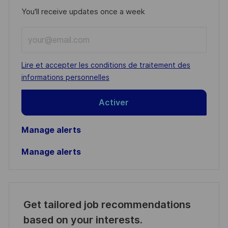
You'll receive updates once a week
Enter
Email
address
Required
Lire et accepter les conditions de traitement des
(Required)
informations personnelles
Activer
Manage alerts
Manage alerts
Get tailored job recommendations
based on your interests.