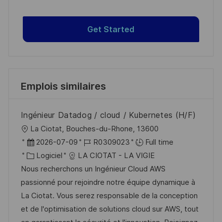
Get Started
Emplois similaires
Ingénieur Datadog / cloud / Kubernetes (H/F)
l
La Ciotat, Bouches-du-Rhone, 13600
o
D
R
2026-07-09
R0309023
Full time
c
a
C
é
Logiciel
LA CIOTAT - LA VIGIE
a
t
a
f
Nous recherchons un Ingénieur Cloud AWS
l
e
t
é
passionné pour rejoindre notre équipe dynamique à
i
d
é
r
La Ciotat. Vous serez responsable de la conception
s
’
g
e
et de l'optimisation de solutions cloud sur AWS, tout