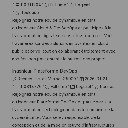
a
o
o
R
C
a
R0311704
Full time
Logiciel
g
s
c
é
a
t
Toulouse
e
t
a
f
t
e
Rejoignez notre équipe dynamique en tant
e
l
é
é
d
qu'Ingénieur Cloud & DevSecOps et participez à la
i
r
g
’
transformation digitale de nos infrastructures. Vous
s
e
o
a
travaillerez sur des solutions innovantes en cloud
a
n
r
f
public et privé, tout en collaborant étroitement avec
t
c
i
f
nos équipes pour garantir le succès des projets.
i
e
e
i
Ingénieur Plateforme DevOps
o
d
c
l
D
Rennes, Ille-et-Vilaine, 35000
2026-01-21
n
u
h
o
R
C
a
R0313776
Full time
Logiciel
Rennes
p
a
c
é
a
t
Rejoignez notre équipe dynamique en tant
o
g
a
f
t
e
qu'Ingénieur Plateforme DevOps et participez à la
s
e
l
é
é
d
transformation technologique dans le domaine de la
t
i
r
g
’
cybersécurité. Vous serez responsable de la
e
s
e
o
a
conception et de la mise en œuvre d'infrastructures