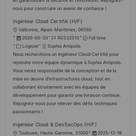
a
a
o
n
en garantissant la sécurité et l'innovation. Rejoignez-
t
f
r
c
nous pour construire un avenir de confiance !
i
f
i
e
Ingénieur Cloud Certifié (H/F)
o
i
e
d
l
Valbonne, Alpes-Maritimes, 06560
n
c
u
o
D
R
2026-06-30
R0332510
Full time
h
p
c
a
C
é
Logiciel
Sophia Antipolis
a
o
a
t
a
f
Nous recherchons un Ingénieur Cloud Certifié pour
g
s
l
e
t
é
rejoindre notre équipe dynamique à Sophia Antipolis.
e
t
i
d
é
r
Vous serez responsable de la conception et de la
e
s
’
g
e
mise en œuvre d'infrastructures cloud, tout en
a
a
o
n
collaborant étroitement avec les équipes de
t
f
r
c
développement pour garantir une livraison continue.
i
f
i
e
Rejoignez-nous pour relever des défis techniques
o
i
e
d
passionnants !
n
c
u
Ingénieur Cloud & DevSecOps (H/F)
h
p
l
D
Toulouse, Haute-Garonne, 31000
2025-12-18