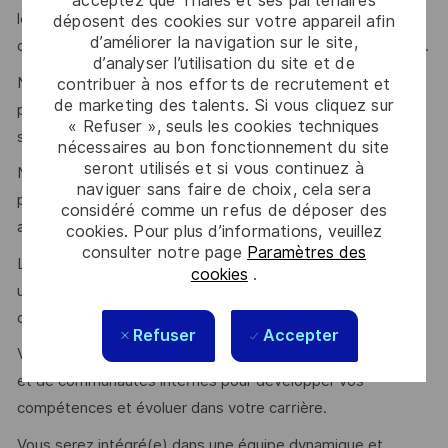
acceptez que Thales et ses partenaires
les domaines de l’Aerospace, de l’énergie, comme de la
déposent des cookies sur votre appareil afin
d’améliorer la navigation sur le site,
défense pour renforcer notre expertise et notre innovation.
d’analyser l’utilisation du site et de
Nous utilisons des méthodologies DevSecOps et agiles
contribuer à nos efforts de recrutement et
de marketing des talents. Si vous cliquez sur
pour accélérer le développement et l'exploitation de nos
« Refuser », seuls les cookies techniques
services cloud.
nécessaires au bon fonctionnement du site
seront utilisés et si vous continuez à
Nous recherchons une personnalité qui saura apporter sa
naviguer sans faire de choix, cela sera
pierre à l'édifice, partager ses connaissances et grandir
considéré comme un refus de déposer des
avec l'équipe.
cookies. Pour plus d’informations, veuillez
consulter notre page
Paramètres des
L'environnement technique est exigeant, mais nous offrons
cookies
.
un cadre de travail stimulant et des opportunités de
développement continu.
Refuser
Accepter
Vous bénéficierez de parcours de formation, d'académies
et de communautés internes pour développer vos
compétences et évoluer dans votre carrière.
Vous serez intégré(e) dans une équipe dynamique et