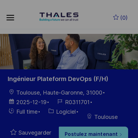
Skip to main content
Skip to main content
(0)
-
-
Ingénieur Plateform DevOps (F/H)
localisation
Toulouse, Haute-Garonne, 31000
Date
Référence
2025-12-19
R0311701
d’affichage
du poste
Hiring
Catégorie
Full time
Logiciel
Toulouse
Type
Sauvegarder
Postulez maintenant