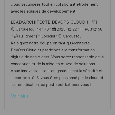
a
n
r
f
cloud sécurisées tout en collaborant étroitement
t
c
i
f
avec les équipes de développement.
i
e
e
i
LEAD/ARCHITECTE DEVOPS CLOUD (H/F)
o
d
c
l
D
R
Carquefou, 44470
2025-12-22
R0312158
n
u
h
o
C
a
é
Full time
Logiciel
Carquefou
p
a
c
a
t
f
Rejoignez notre équipe en tant qu'Architecte
o
g
a
t
e
é
DevOps Cloud et participez à la transformation
s
e
l
é
d
r
digitale de nos clients. Vous serez responsable de la
t
i
g
’
e
conception et de la mise en œuvre de solutions
e
s
o
a
n
cloud innovantes, tout en garantissant la sécurité et
a
r
f
c
la conformité. Si vous êtes passionné par le cloud et
t
i
f
e
l'automatisation, ce poste est fait pour vous !
i
e
i
d
Voir plus
o
c
u
n
h
p
a
o