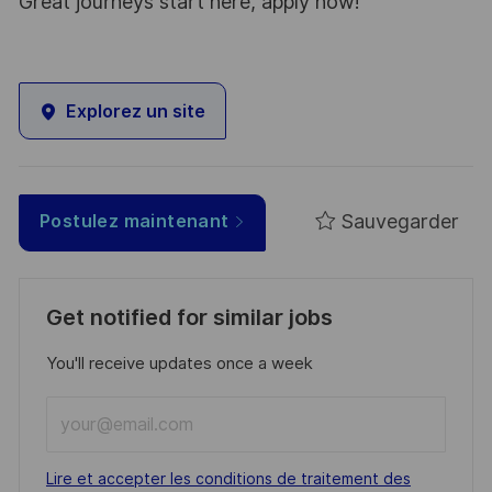
Great journeys start here, apply now!
Explorez un site
Sauvegarder
Postulez maintenant
Get notified for similar jobs
You'll receive updates once a week
Enter
Email
address
Required
Lire et accepter les conditions de traitement des