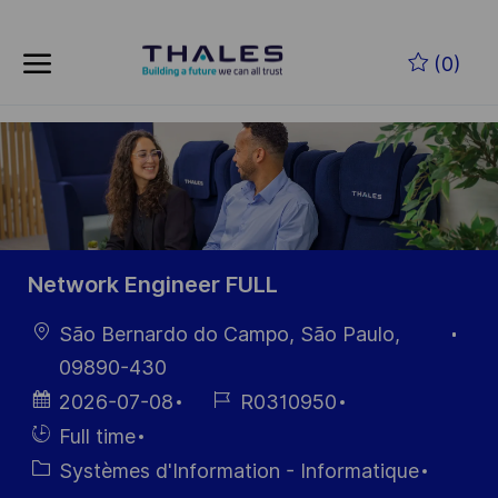
Skip to main content
Skip to main content
(0)
-
-
Network Engineer FULL
localisation
São Bernardo do Campo, São Paulo,
09890-430
Date
Référence
2026-07-08
R0310950
d’affichage
du poste
Hiring
Full time
Type
Catégorie
Systèmes d'Information - Informatique