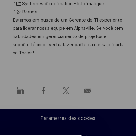
c
é
C
t
Systèmes d'Information - Informatique
a
o
a
f
a
e
Barueri
g
s
l
é
t
d
Estamos em busca de um Gerente de TI experiente
e
t
i
r
é
’
para liderar nossa equipe em Alphaville. Se você tem
e
s
e
g
a
habilidades em gerenciamento de projetos e
a
n
o
f
suporte técnico, venha fazer parte da nossa jornada
t
c
r
f
na Thales!
i
e
i
i
o
d
e
c
n
u
h
p
a
o
g
Partager
Partager
Partager
Partager
s
e
t
via
via
via
par
e
Paramètres des cookies
LinkedIn
Facebook
twitter
e-