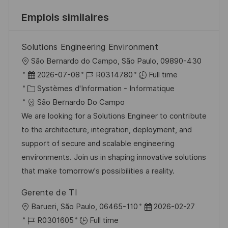
Emplois similaires
Solutions Engineering Environment
l
São Bernardo do Campo, São Paulo, 09890-430
o
D
R
2026-07-08
R0314780
Full time
c
a
C
é
Systèmes d'Information - Informatique
a
t
a
f
São Bernardo Do Campo
l
e
t
é
We are looking for a Solutions Engineer to contribute
i
d
é
r
to the architecture, integration, deployment, and
s
’
g
e
support of secure and scalable engineering
a
a
o
n
environments. Join us in shaping innovative solutions
t
f
r
c
that make tomorrow's possibilities a reality.
i
f
i
e
Gerente de TI
o
i
e
d
l
D
Barueri, São Paulo, 06465-110
2026-02-27
n
c
u
o
R
a
R0301605
Full time
h
p