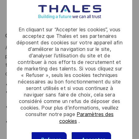
aos requisitos dessa posição, te incentivamos a se
juntar à nossa Comunidade de Talentos!
En cliquant sur “Accepter les cookies”, vous
O que oferecemos
acceptez que Thales et ses partenaires
déposent des cookies sur votre appareil afin
A Thales oferece um extenso programa de benefícios
d’améliorer la navigation sur le site,
d’analyser l’utilisation du site et de
para todos os funcionários em tempo integral que
contribuer à nos efforts de recrutement et
trabalham 30 horas ou mais por semana e seus
de marketing des talents. Si vous cliquez sur
dependentes elegíveis, incluindo:
« Refuser », seuls les cookies techniques
nécessaires au bon fonctionnement du site
Plano de Saúde e Odontológico.
seront utilisés et si vous continuez à
Previdência privada com contribuição da empresa e
naviguer sans faire de choix, cela sera
um match, sem período de carência.
considéré comme un refus de déposer des
Feriados pagos pela empresa, dias de férias e
cookies. Pour plus d’informations, veuillez
consulter notre page
Paramètres des
licença médica remunerada.
cookies
.
Seguro de Vida fornecido pela empresa.