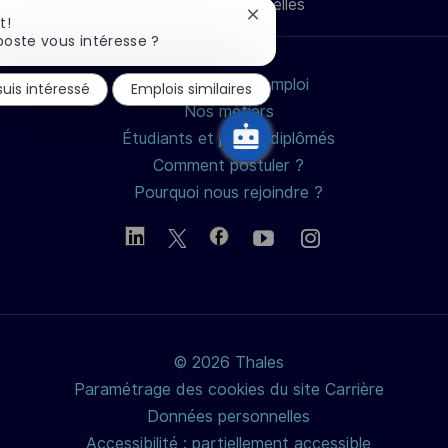
Données personnelles
mail
Fermer
t!
la
poste vous intéresse ?
notification
du
Rechercher un emploi
suis intéressé
Emplois similaires
chatbot
Nos métiers
Étudiants et jeunes diplômés
Comment postuler ?
Pourquoi nous rejoindre ?
© 2026 Thales
Paramétrage des cookies du site Carrière
Données personnelles
Accessibilité : partiellement accessible