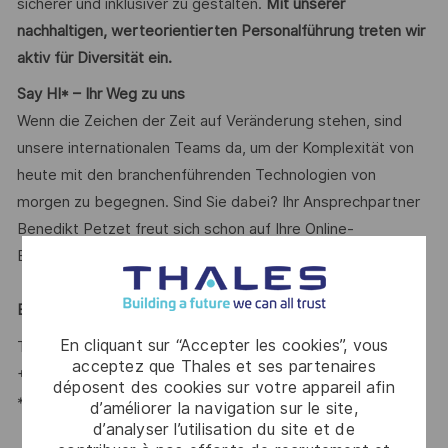
sicherer und inklusiver zu gestalten.
Mit unserer
nachhaltigen, werteorientierten Personalführung treten wir
aktiv für Diversität ein.
Say HI* – Ihr Weg zu uns
Wenn die Zeichen der Zeit auf Veränderung stehen, sind
unsere internationalen Teams da, um der Komplexität von
heute mit den branchenführenden Technologien von
morgen zu begegnen. Sind Sie dabei? Ihr Ansprechpartner
Benedikt Petzet freut sich schon auf Ihre Online-
Bewerbung über unser Karriereportal.
Benedikt Petzet
-
En cliquant sur “Accepter les cookies”, vous
Talent Acquisition Partner #LI-BP1
acceptez que Thales et ses partenaires
+ 49 173 585 90 29
déposent des cookies sur votre appareil afin
*Human Intelligence
d’améliorer la navigation sur le site,
d’analyser l’utilisation du site et de