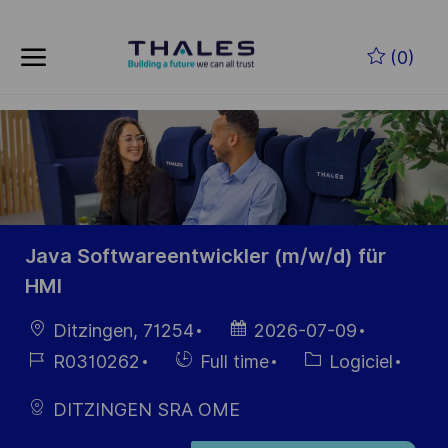
Skip to main content
Skip to main content
(0)
-
-
Java Softwareentwickler (m/w/d) für
HMI
localisation
Date
Ditzingen, 71254
2026-07-09
d’affichage
Référence
Hiring
Catégorie
R0310262
Full time
Logiciel
du poste
Type
DITZINGEN SRA OME