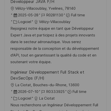
Développeur JAVA F/H
n
u
h
l
Vélizy-Villacoublay, Yvelines, 78140
p
a
o
D
R
2025-05-28
R0281130
Full time
o
g
c
a
C
é
Logiciel
Vélizy-Villacoublay
s
e
a
t
a
f
Rejoignez notre équipe en tant que Développeur
t
l
e
t
é
Expert Java et participez à des projets innovants
e
i
d
é
r
dans le secteur aéronautique. Vous serez
s
’
g
e
responsable de la conception et du développement
a
a
o
n
d'API, tout en garantissant la qualité du code et en
t
f
r
c
soutenant votre équipe.
i
f
i
e
Ingénieur Développement Full Stack et
o
i
e
d
DevSecOps (F/H)
n
c
u
l
La Ciotat, Bouches-du-Rhone, 13600
h
p
o
D
R
2026-07-10
R0333925
Full time
a
o
c
a
C
é
Logiciel
La Ciotat
g
s
a
t
a
f
Nous recherchons un Ingénieur Développement Full
e
t