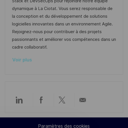
l
e
t
é
Stack et DevSecOps pour rejoindre notre équipe
e
i
d
é
r
dynamique à La Ciotat. Vous serez responsable de
s
’
g
e
la conception et du développement de solutions
a
a
o
n
logicielles innovantes dans un environnement Agile.
t
f
r
c
Rejoignez-nous pour contribuer à des projets
i
f
i
e
passionnants et améliorer vos compétences dans un
o
i
e
d
cadre collaboratif.
n
c
u
Voir plus
h
p
a
o
g
s
e
t
e
Partager
Partager
Partager
Partager
via
via
via
par
Paramètres des cookies