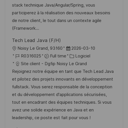
e
t
l
e
t
é
stack technique Java/Angular/Spring, vous
e
i
d
é
r
participerez à la réalisation des nouveaux besoins
s
’
g
e
de notre client, le tout dans un contexte agile
a
a
o
n
(Framework...
t
f
r
c
Tech Lead Java (F/H)
i
f
i
e
l
D
Noisy Le Grand, 93160
2026-03-10
o
i
e
d
o
R
a
C
R0316025
Full time
Logiciel
n
c
u
c
é
t
a
Site client - Dgfip Noisy Le Grand
h
p
a
f
e
t
Rejoignez notre équipe en tant que Tech Lead Java
a
o
l
é
d
é
et pilotez des projets innovants en développement
g
s
i
r
’
g
fullstack. Vous serez responsable de la conception
e
t
s
e
a
o
et du développement d'applications sécurisées,
e
a
n
f
r
tout en encadrant des équipes techniques. Si vous
t
c
f
i
avez une solide expérience en Java et en
i
e
i
e
leadership, ce poste est fait pour vous !
o
d
c