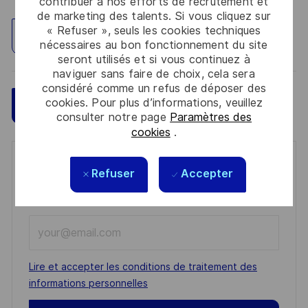
contribuer à nos efforts de recrutement et
de marketing des talents. Si vous cliquez sur
« Refuser », seuls les cookies techniques
Explorez un site
nécessaires au bon fonctionnement du site
seront utilisés et si vous continuez à
naviguer sans faire de choix, cela sera
considéré comme un refus de déposer des
cookies. Pour plus d’informations, veuillez
Sauvegarder
Postulez maintenant
consulter notre page
Paramètres des
cookies
.
Get notified for similar jobs
Refuser
Accepter
You'll receive updates once a week
Enter
Email
address
Required
Lire et accepter les conditions de traitement des
(Required)
informations personnelles