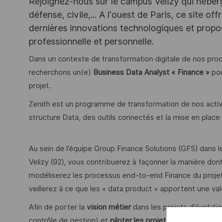
Rejoignez-nous sur le campus Vélizy qui héberg
défense, civile,... A l'ouest de Paris, ce site o
dernières innovations technologiques et propos
professionnelle et personnelle.
Dans un contexte de transformation digitale de nos proc
recherchons un(e)
Business Data Analyst « Finance »
pou
projet.
Zenith est un programme de transformation de nos activ
structure Data, des outils connectés et la mise en pla
Au sein de l’équipe Group Finance Solutions (GFS) dans 
Velizy (92), vous contribuerez à façonner la manière dont
modéliserez les processus end-to-end Finance du projet Z
veillerez à ce que les « data product » apportent une va
Afin de porter la
vision métier
dans les projets d’évolutio
contrôle de gestion) et
pi
l
oter les projets
de transformat