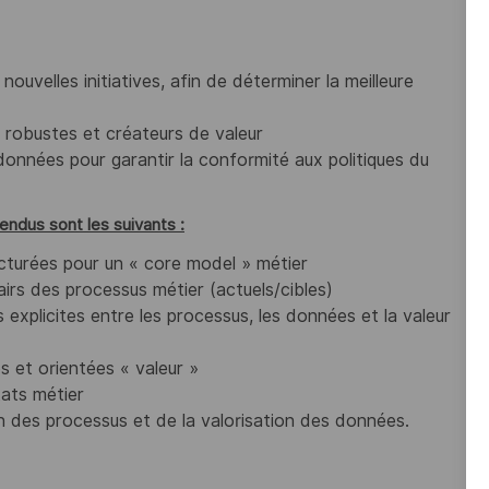
uvelles initiatives, afin de déterminer la meilleure
a robustes et créateurs de valeur
onnées pour garantir la conformité aux politiques du
endus sont les suivants :
ucturées pour un « core model » métier
irs des processus métier (actuels/cibles)
explicites entre les processus, les données et la valeur
es et orientées « valeur »
tats métier
 des processus et de la valorisation des données.