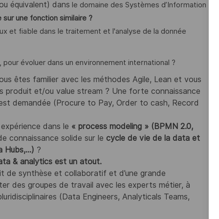
ou équivalent) dans
le domaine des Systèmes d’Information
sur une fonction similaire ?
ux et fiable dans le traitement et l'analyse de la donnée
crit, pour évoluer dans un environnement international ?
vous êtes familier avec les méthodes Agile, Lean et vous
és produit et/ou value stream ? Une forte connaissance
 est demandée (Procure to Pay, Order to cash, Record
 expérience dans le
« process modeling » (BPMN 2.0,
de connaissance solide sur le
cycle de vie de la data et
a Hubs,…)
?
a & analytics est un atout.
it de synthèse et collaboratif et d’une grande
ter des groupes de travail avec les experts métier, à
luridisciplinaires (Data Engineers, Analyticals Teams,