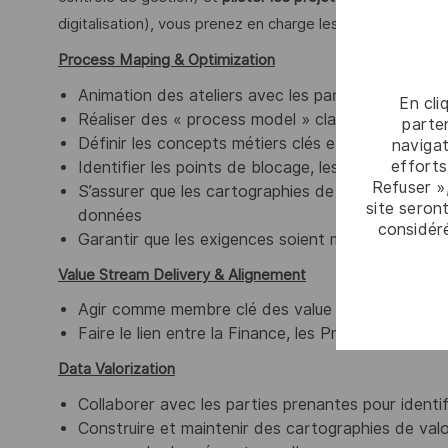
digitalisation), vous prenez en charge les missions princi
Process Maping & Optimization
Animation des ateliers avec les parties prenantes
En cli
Réaliser des « process model » clairs afin d’aligne
parten
Définir les concepts métiers clés et les données 
navigat
efforts
Identifier les points de blocage, les difficultés e
Refuser »
S’assurer que les cartographies de processus serv
site seront
données
considér
Garantir que les exigences soient mesurables, tra
Value Stream Delivery & Alignement
Agir comme membre clé des value streams, en ac
Faire le lien entre la Finance, les Product Owners
Data Valorization
Collaborer avec les parties prenantes pour identif
Construire et maintenir des cartographies de valo