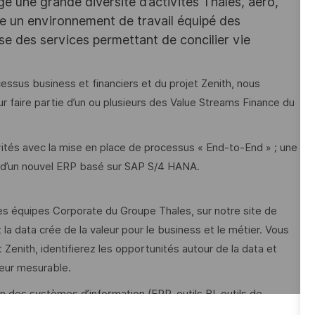
e une grande diversité d’activités Thales, aéro,
ffre un environnement de travail équipé des
e des services permettant de concilier vie
essus business et financiers et du projet Zenith, nous
r faire partie d’un ou plusieurs des Value Streams Finance du
ités avec la mise en place de processus « End-to-End » ; une
ce d’un nouvel ERP basé sur SAP S/4 HANA.
les équipes Corporate du Groupe Thales, sur notre site de
 la data crée de la valeur pour le business et le métier. Vous
enith, identifierez les opportunités autour de la data et
leur mesurable.
n des systèmes d’information (ERP, outils BI, outils de
ion des processus (convergence, harmonisation,