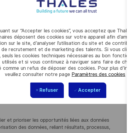
pales suivantes :
 métier pour cartographier les processus actuels et cible
quant sur “Accepter les cookies”, vous acceptez que Thales
r la Finance et les équipes techniques
aires déposent des cookies sur votre appareil afin d’améli
associées
ion sur le site, d’analyser l’utilisation du site et de contribu
 de recrutement et de marketing des talents. Si vous cliqu
t les opportunités d'automatisation
, seuls les cookies techniques nécessaires au bon fonctio
ent à la conception des solutions et aux flux de
 utilisés et si vous continuez à naviguer sans faire de choi
é comme un refus de déposer des cookies. Pour plus d’info
çables et reliées aux KPIs
veuillez consulter notre page
Paramètres des cookies
.
Refuser
Accepter
compagnant directement les équipes Métier et IT
 et les équipes techniques
ier et prioriser les opportunités liées aux données
risation des données, reliant résultats, processus,