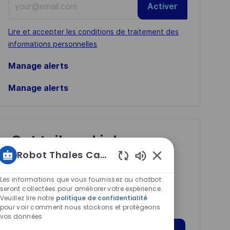
Activer
Email
address
Required
Lire et accepter les conditions de traitement des
(Required)
informations personnelles
Manage alerts
Manage alerts
Get tailored job
recommendations
Robot Thales Carrières
Sons
based on your
de
Les informations que vous fournissez au chatbot
interests.
chatbot
seront collectées pour améliorer votre expérience.
Veuillez lire notre
politique de confidentialité
activés
pour voir comment nous stockons et protégeons
vos données