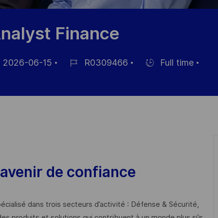
nalyst Finance
2026-06-15
R0309466
Full time
Référence
Hiring
ichage
du
Type
poste
avenir de confiance
cialisé dans trois secteurs d’activité : Défense & Sécurité,
des produits et solutions qui contribuent à un monde plus sûr,