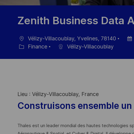
Zenith Business Data A
Vélizy-Villacoublay, Yvelines, 78140
localisation
Date
Finance
Vélizy-Villacoublay
Catégorie
d’aff
Lieu : Vélizy-Villacoublay, France
Construisons ensemble un 
Thales est un leader mondial des hautes technologies spé
Aéronautique & Spatial, et Cyber & Digital. Il développe 