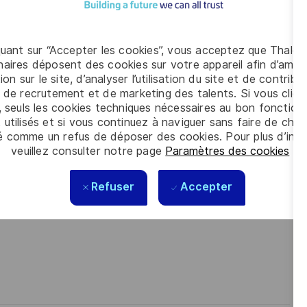
s informatiques.
quant sur “Accepter les cookies”, vous acceptez que Thales
aires déposent des cookies sur votre appareil afin d’améli
l'expérience sur la comptabilité générale et
ion sur le site, d’analyser l’utilisation du site et de contribu
 de recrutement et de marketing des talents. Si vous cliqu
, seuls les cookies techniques nécessaires au bon fonctio
 utilisés et si vous continuez à naviguer sans faire de choi
ont des atouts que l'on vous reconnait ?
é comme un refus de déposer des cookies. Pour plus d’info
veuillez consulter notre page
Paramètres des cookies
.
s les talents. La diversité est notre meilleur
Refuser
Accepter