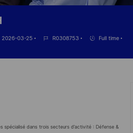
H
2026-03-25
R0308753
Full time
Référence
Hiring
ichage
du
Type
poste
 spécialisé dans trois secteurs d’activité : Défense &