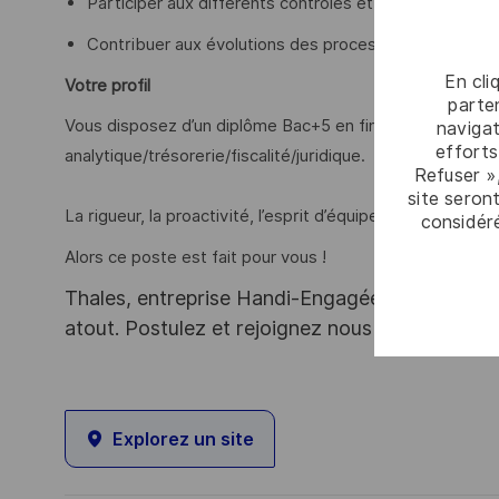
Participer aux différents contrôles et audits,
Contribuer aux évolutions des processus et des outil
En cli
Votre profil
parten
Vous disposez d’un diplôme Bac+5 en finance et avez de 
navigat
efforts
analytique/trésorerie/fiscalité/juridique.
Refuser »
site seront
La rigueur, la proactivité, l’esprit d’équipe et l’écoute s
considér
Alors ce poste est fait pour vous !
Thales, entreprise Handi-Engagée, reconnait tou
atout. Postulez et rejoignez nous !
Explorez un site