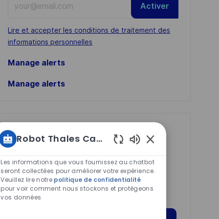
Activer
Email
address
Required
Lire et accepter les conditions de traitement des
(Required)
informations personnelles
Manage alerts
Manage alerts
Get tailored job
Robot Thales Carrières
recommendations
Sons
based on your
de
Les informations que vous fournissez au chatbot
chatbot
seront collectées pour améliorer votre expérience.
interests.
Veuillez lire notre
politique de confidentialité
activés
pour voir comment nous stockons et protégeons
vos données