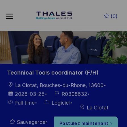
Skip to main content
Skip to main content
(0)
-
-
Technical Tools coordinator (F/H)
localisation
La Ciotat, Bouches-du-Rhone, 13600
Date
Référence
2026-03-25
R0308632
d’affichage
du poste
Hiring
Catégorie
Full time
Logiciel
La Ciotat
Type
Sauvegarder
Postulez maintenant