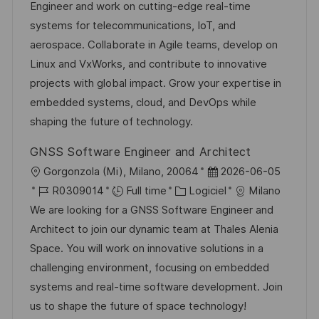
a
f
t
e
Engineer and work on cutting-edge real-time
a
o
l
é
é
d
systems for telecommunications, IoT, and
g
s
i
r
g
’
aerospace. Collaborate in Agile teams, develop on
e
t
s
e
o
a
Linux and VxWorks, and contribute to innovative
e
a
n
r
f
projects with global impact. Grow your expertise in
t
c
i
f
embedded systems, cloud, and DevOps while
i
e
e
i
shaping the future of technology.
o
d
c
GNSS Software Engineer and Architect
n
u
h
l
D
Gorgonzola (Mi), Milano, 20064
2026-06-05
p
a
o
R
C
a
R0309014
Full time
Logiciel
Milano
o
g
c
é
a
t
We are looking for a GNSS Software Engineer and
s
e
a
f
t
e
Architect to join our dynamic team at Thales Alenia
t
l
é
é
d
Space. You will work on innovative solutions in a
e
i
r
g
’
challenging environment, focusing on embedded
s
e
o
a
systems and real-time software development. Join
a
n
r
f
us to shape the future of space technology!