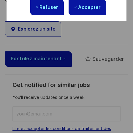
Refuser
Accepter
Explorez un site
Sauvegarder
Postulez maintenant
Get notified for similar jobs
You'll receive updates once a week
Enter
Email
address
Required
Lire et accepter les conditions de traitement des