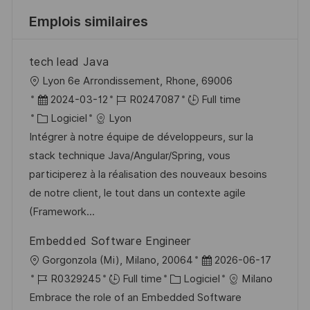
Emplois similaires
tech lead Java
l
Lyon 6e Arrondissement, Rhone, 69006
o
D
R
2024-03-12
R0247087
Full time
c
a
C
é
Logiciel
Lyon
a
t
a
f
Intégrer à notre équipe de développeurs, sur la
l
e
t
é
stack technique Java/Angular/Spring, vous
i
d
é
r
participerez à la réalisation des nouveaux besoins
s
’
g
e
de notre client, le tout dans un contexte agile
a
a
o
n
(Framework...
t
f
r
c
Embedded Software Engineer
i
f
i
e
l
D
Gorgonzola (Mi), Milano, 20064
2026-06-17
o
i
e
d
o
R
C
a
R0329245
Full time
Logiciel
Milano
n
c
u
c
é
a
t
Embrace the role of an Embedded Software
h
p