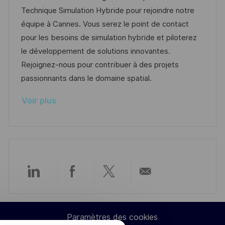
t
a
f
t
e
Technique Simulation Hybride pour rejoindre notre
e
l
é
é
d
équipe à Cannes. Vous serez le point de contact
i
r
g
’
pour les besoins de simulation hybride et piloterez
s
e
o
a
le développement de solutions innovantes.
a
n
r
f
Rejoignez-nous pour contribuer à des projets
t
c
i
f
passionnants dans le domaine spatial.
i
e
e
i
Voir plus
o
d
c
n
u
h
p
a
o
g
s
e
t
Partager
Partager
Partager
Partager
e
via
via
via
par
Paramètres des cookies