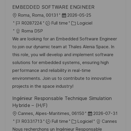
t
c
i
f
EMBEDDED SOFTWARE ENGINEER
i
e
e
i
l
D
Roma, Roma, 00131
2026-05-25
o
d
c
o
R
a
C
R0287224
Full time
Logiciel
n
u
h
c
é
t
a
Roma DSP
p
a
a
f
e
t
We are looking for an Embedded Software Engineer
o
g
l
é
d
é
to join our dynamic team at Thales Alenia Space. In
s
e
i
r
’
g
this role, you will develop and implement software
t
s
e
a
o
solutions for embedded systems, ensuring high
e
a
n
f
r
performance and reliability in real-time
t
c
f
i
environments. Join us to contribute to innovative
i
e
i
e
projects in the space industry!
o
d
c
Ingénieur Responsable Technique Simulation
n
u
h
Hybride – (H/F)
p
a
l
D
Cannes, Alpes-Maritimes, 06150
2026-07-31
o
g
o
R
C
a
R0331713
Full time
Logiciel
Cannes
s
e
c
é
a
t
Nous recherchons un Ingénieur Responsable