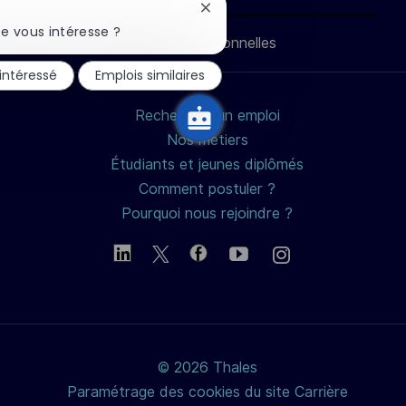
LinkedIn
Facebook
twitter
e-
Fermer
la
e vous intéresse ?
Données personnelles
notification
mail
du
 intéressé
Emplois similaires
chatbot
Rechercher un emploi
Nos métiers
Étudiants et jeunes diplômés
Comment postuler ?
Pourquoi nous rejoindre ?
© 2026 Thales
Paramétrage des cookies du site Carrière