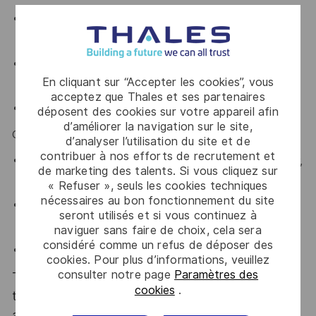
myPDM : récupération des spécifications TC pour tests
ou échantillons
SharePoint : référentiel pour la documentation Business
En cliquant sur “Accepter les cookies”, vous
Efficiency
acceptez que Thales et ses partenaires
Confluence : espace de travail interne de l’équipe
déposent des cookies sur votre appareil afin
d’améliorer la navigation sur le site,
Compréhension de l’usage des outils par les TCs :
d’analyser l’utilisation du site et de
contribuer à nos efforts de recrutement et
Designers de spécifications : Gepeto, VPS, DP Designer,
de marketing des talents. Si vous cliquez sur
GP Designer
« Refuser », seuls les cookies techniques
nécessaires au bon fonctionnement du site
Administration de carte : Card Admin, SeS, CardX, PE
seront utilisés et si vous continuez à
Toolkit
naviguer sans faire de choix, cela sera
considéré comme un refus de déposer des
Validation de profile : CVT, eTPT
cookies. Pour plus d’informations, veuillez
consulter notre page
Paramètres des
Thales, entreprise Handi-Engagée, reconnait
cookies
.
tous les talents. La diversité est notre meilleur
atout. Postulez et rejoignez nous !