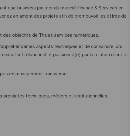
ant que business partner du marché Finance & Services en
venez en amont des projets afin de promouvoir les offres de
et des objectifs de Thales services numériques.
’appréhender les aspects techniques et de convaincre lors
excellent relationnel et passionné(e) par la relation client et
quipes en management transverse.
es prenantes techniques, métiers et institutionnelles.