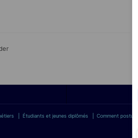
der
étiers
Étudiants et jeunes diplômés
Comment postuler