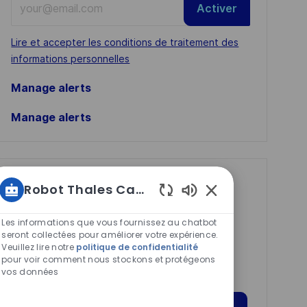
Activer
Email
address
Required
Lire et accepter les conditions de traitement des
(Required)
informations personnelles
Manage alerts
Manage alerts
Get tailored job
Robot Thales Carrières
recommendations
Sons
de
Les informations que vous fournissez au chatbot
based on your
chatbot
seront collectées pour améliorer votre expérience.
interests.
Veuillez lire notre
politique de confidentialité
activés
pour voir comment nous stockons et protégeons
vos données