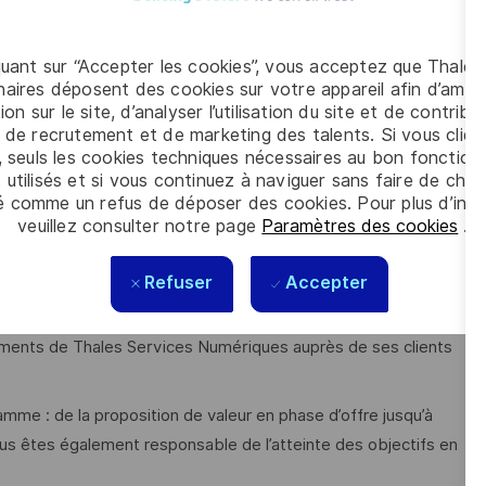
quant sur “Accepter les cookies”, vous acceptez que Thales
aires déposent des cookies sur votre appareil afin d’améli
expérience, dont 10 ans en pilotage de projets IT en ESN,
ion sur le site, d’analyser l’utilisation du site et de contribu
 de recrutement et de marketing des talents. Si vous cliqu
, seuls les cookies techniques nécessaires au bon fonctio
ration continue vous permettrons de piloter des projets
 utilisés et si vous continuez à naviguer sans faire de choi
é comme un refus de déposer des cookies. Pour plus d’info
ion digitale et de la Data.
veuillez consulter notre page
Paramètres des cookies
.
Refuser
Accepter
 offre, chef de projet, …) ainsi que des partenaires externes
gements de Thales Services Numériques auprès de ses clients
mme : de la proposition de valeur en phase d’offre jusqu’à
ous êtes également responsable de l’atteinte des objectifs en