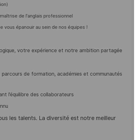
ion)
maîtrise de l'anglais professionnel
e vous épanouir au sein de nos équipes !
ogique, votre expérience et notre ambition partagée
 parcours de formation, académies et communautés
nt l’équilibre des collaborateurs
onnu
s les talents. La diversité est notre meilleur