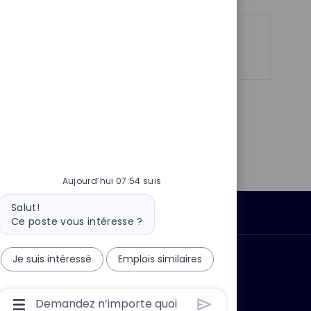
s
e
t
e
Partager
Partager
Partager
Partager
via
via
via
par
LinkedIn
Facebook
twitter
e-
mail
Aujourd’hui 07:54 suis
Message
Salut!
Données personnelles
du
Ce poste vous intéresse ?
bot
Je suis intéressé
Emplois similaires
 ?
Pourquoi nous rejoindre ?
Boîte
De