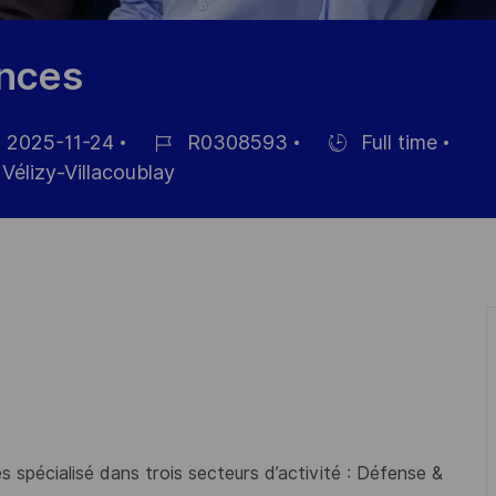
nces
2025-11-24
R0308593
Full time
Référence
Hiring
Vélizy-Villacoublay
ichage
du
Type
poste
 spécialisé dans trois secteurs d’activité : Défense &