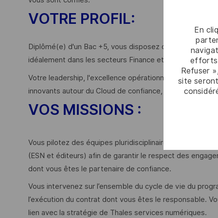
VOTRE PROFIL:
En cli
parten
Diplômé(e) d'un Bac +5, vous disposez de 10 à 15 ans d’
navigat
idéalement dans les secteurs Finance et / ou Services.
efforts
Refuser »
Votre leadership, l'excellence opérationnelle et l'amélio
site seront
considér
innovants autour du Cloud de confiance, de la transformat
VOS MISSIONS :
Vous pilotez des équipes pluridisciplinaires (responsable
(ESN et éditeurs) afin de garantir le respect des enga
dont vous êtes le partenaire de confiance.
Vous intervenez sur l’ensemble du cycle de vie du progra
l’exécution du contrat dont vous êtes le responsable. V
lien avec la stratégie de Thales services numériques.