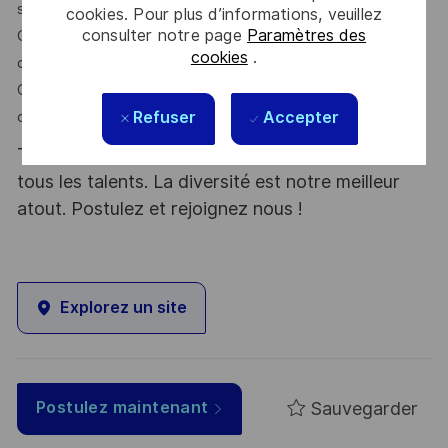
solution plus complexe
cookies. Pour plus d’informations, veuillez
consulter notre page
Paramètres des
Choisissez entre une expertise technique ou un parcours
cookies
.
de leadership
Construisez une carrière internationale au sein d'un groupe
Refuser
Accepter
d'ingénierie de premier plan
Thales, entreprise Handi-Engagée, reconnait
tous les talents. La diversité est notre meilleur
atout. Postulez et rejoignez nous !
Explorez un site
Sauvegarder
Postulez maintenant