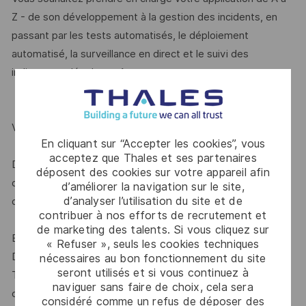
Z - de son développement à la gestion des incidents, en
passant par les tests automatisés, le déploiement
automatisé, la surveillance en direct et le suivi des
indicateurs clés de performance.
VOTRE CARRIÈRE CHEZ THALES
En cliquant sur “Accepter les cookies”, vous
acceptez que Thales et ses partenaires
Différentes opportunités vous permettront de découvrir
déposent des cookies sur votre appareil afin
d'autres domaines ou sites. Vous pourrez évoluer et
d’améliorer la navigation sur le site,
d’analyser l’utilisation du site et de
développer vos compétences dans différents domaines :
contribuer à nos efforts de recrutement et
de marketing des talents. Si vous cliquez sur
Explorez un espace attentif au développement personnel
« Refuser », seuls les cookies techniques
Développez vos talents dans un autre domaine du groupe
nécessaires au bon fonctionnement du site
seront utilisés et si vous continuez à
Thales, en découvrant de nouveaux produits, de nouveaux
naviguer sans faire de choix, cela sera
clients, un nouveau pays ou en vous orientant vers une
considéré comme un refus de déposer des