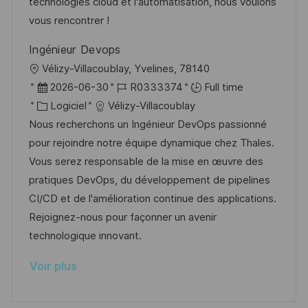
a
a
o
n
technologies cloud et l'automatisation, nous voulons
t
f
r
c
vous rencontrer !
i
f
i
e
Ingénieur Devops
o
i
e
d
l
Vélizy-Villacoublay, Yvelines, 78140
n
c
u
o
D
R
2026-06-30
R0333374
Full time
h
p
c
a
C
é
Logiciel
Vélizy-Villacoublay
a
o
a
t
a
f
Nous recherchons un Ingénieur DevOps passionné
g
s
l
e
t
é
pour rejoindre notre équipe dynamique chez Thales.
e
t
i
d
é
r
Vous serez responsable de la mise en œuvre des
e
s
’
g
e
pratiques DevOps, du développement de pipelines
a
a
o
n
CI/CD et de l'amélioration continue des applications.
t
f
r
c
Rejoignez-nous pour façonner un avenir
i
f
i
e
technologique innovant.
o
i
e
d
Voir plus
n
c
u
h
p