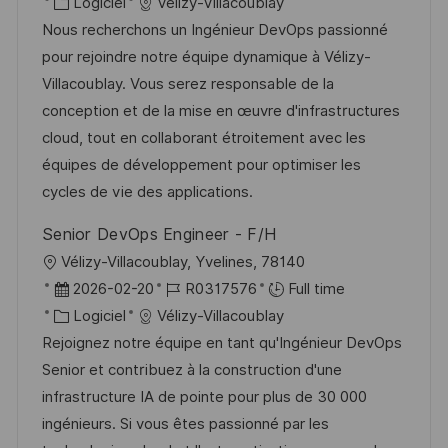
c
a
C
é
Logiciel
Vélizy-Villacoublay
o
g
a
t
a
f
Nous recherchons un Ingénieur DevOps passionné
s
e
l
e
t
é
pour rejoindre notre équipe dynamique à Vélizy-
t
i
d
é
r
Villacoublay. Vous serez responsable de la
e
s
’
g
e
conception et de la mise en œuvre d'infrastructures
a
a
o
n
cloud, tout en collaborant étroitement avec les
t
f
r
c
équipes de développement pour optimiser les
i
f
i
e
cycles de vie des applications.
o
i
e
d
Senior DevOps Engineer - F/H
n
c
u
l
Vélizy-Villacoublay, Yvelines, 78140
h
p
o
D
R
2026-02-20
R0317576
Full time
a
o
c
a
C
é
Logiciel
Vélizy-Villacoublay
g
s
a
t
a
f
Rejoignez notre équipe en tant qu'Ingénieur DevOps
e
t
l
e
t
é
Senior et contribuez à la construction d'une
e
i
d
é
r
infrastructure IA de pointe pour plus de 30 000
s
’
g
e
ingénieurs. Si vous êtes passionné par les