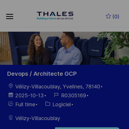
Skip to main content
Skip to main content
(0)
-
-
Devops / Architecte GCP
localisation
Vélizy-Villacoublay, Yvelines, 78140
Date
Référence
2025-10-13
R0305169
d’affichage
du poste
Hiring
Catégorie
Full time
Logiciel
Type
Vélizy-Villacoublay