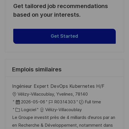
Get tailored job recommendations
based on your interests.
Get Started
Emplois similaires
Ingénieur Expert DevOps Kubernetes H/F
l
Vélizy-Villacoublay, Yvelines, 78140
o
D
R
2026-05-06
R0314303
Full time
c
a
C
é
Logiciel
Vélizy-Villacoublay
a
t
a
f
Le Groupe investit près de 4 milliards d’euros par an
l
e
t
é
en Recherche & Développement, notamment dans