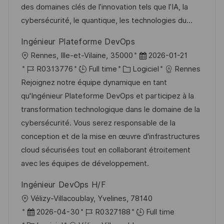
i
d
é
r
des domaines clés de l’innovation tels que l’IA, la
s
’
g
e
cybersécurité, le quantique, les technologies du...
a
a
o
n
Ingénieur Plateforme DevOps
t
f
r
c
l
D
Rennes, Ille-et-Vilaine, 35000
2026-01-21
i
f
i
e
o
R
C
a
R0313776
Full time
Logiciel
Rennes
o
i
e
d
c
é
a
t
Rejoignez notre équipe dynamique en tant
n
c
u
a
f
t
e
qu'Ingénieur Plateforme DevOps et participez à la
h
p
l
é
é
d
transformation technologique dans le domaine de la
a
o
i
r
g
’
cybersécurité. Vous serez responsable de la
g
s
s
e
o
a
conception et de la mise en œuvre d'infrastructures
e
t
a
n
r
f
cloud sécurisées tout en collaborant étroitement
e
t
c
i
f
avec les équipes de développement.
i
e
e
i
Ingénieur DevOps H/F
o
d
c
l
Vélizy-Villacoublay, Yvelines, 78140
n
u
h
o
D
R
2026-04-30
R0327188
Full time
p
a