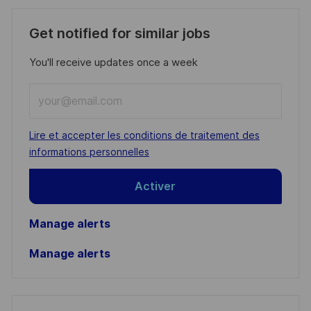
Get notified for similar jobs
You'll receive updates once a week
Enter
Email
address
Required
Lire et accepter les conditions de traitement des
(Required)
informations personnelles
Activer
Manage alerts
Manage alerts