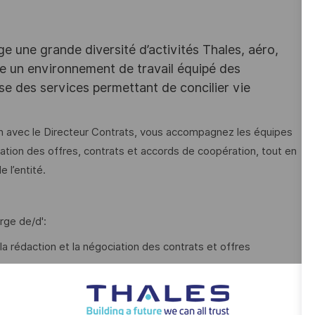
e une grande diversité d’activités Thales, aéro,
ffre un environnement de travail équipé des
e des services permettant de concilier vie
ien avec le Directeur Contrats, vous accompagnez les équipes
iation des offres, contrats et accords de coopération, tout en
e l’entité.
rge de/d':
a rédaction et la négociation des contrats et offres
litique contractuelle de l’entité
fres, marchés et accords de cotraitance