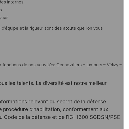
des internes
es
iques
t d’équipe et la rigueur sont des atouts que l’on vous
n fonctions de nos activités: Gennevilliers – Limours – Vélizy –
s les talents. La diversité est notre meilleur
nformations relevant du secret de la défense
une procédure d’habilitation, conformément aux
s du Code de la défense et de l’IGI 1300 SGDSN/PSE