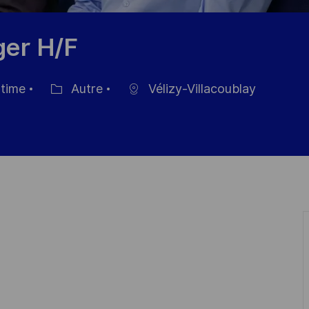
ger H/F
 time
Autre
Vélizy-Villacoublay
Catégorie