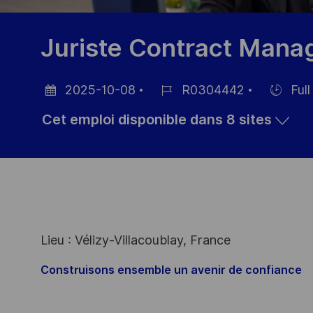
Juriste Contract Mana
2025-10-08
R0304442
Full
Date
Référence
Hiring
Cet emploi disponible dans 8 sites
d’affichage
du
Type
poste
Lieu : Vélizy-Villacoublay, France
Construisons ensemble un avenir de confiance