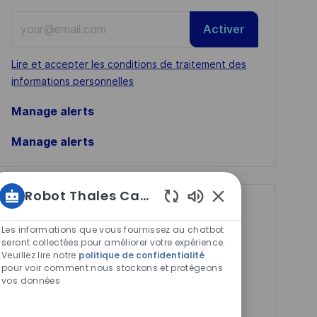
Enter
Activer
Email
address
Required
Lire et accepter les conditions de traitement des
(Required)
informations personnelles
Manage alerts
Manage alerts
Robot Thales Carrières
Get tailored job
Sons
de
Les informations que vous fournissez au chatbot
recommendations
chatbot
seront collectées pour améliorer votre expérience.
based on your
Veuillez lire notre
politique de confidentialité
activés
pour voir comment nous stockons et protégeons
interests.
vos données