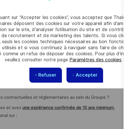
 niveau Groupe
ion des guides d’application réglementaire et aux formations
quant sur “Accepter les cookies”, vous acceptez que Thales
aires déposent des cookies sur votre appareil afin d’améli
ion sur le site, d’analyser l’utilisation du site et de contribu
ut en favorisant la cohérence et l’efficacité des processus
 de recrutement et de marketing des talents. Si vous cliqu
, seuls les cookies techniques nécessaires au bon fonctio
 utilisés et si vous continuez à naviguer sans faire de choi
é comme un refus de déposer des cookies. Pour plus d’info
veuillez consulter notre page
Paramètres des cookies
.
es contrats publics et privés ?
Refuser
Accepter
tégiques et complexes dans un environnement industriel et
ues contractuelles et réglementaires au sein du Groupe ?
res et avez
une expérience confirmée de 10 ans minimum
,
nal sur :