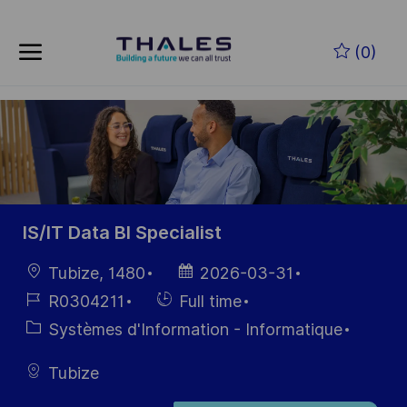
Skip to main content
Skip to main content
(0)
-
-
IS/IT Data BI Specialist
localisation
Date
Tubize, 1480
2026-03-31
d’affichage
Référence
Hiring
R0304211
Full time
du poste
Type
Catégorie
Systèmes d'Information - Informatique
Tubize