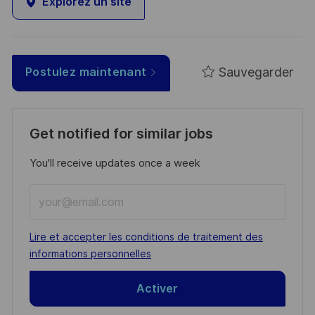
Explorez un site
Sauvegarder
Postulez maintenant
Get notified for similar jobs
You'll receive updates once a week
Enter
Email
address
Required
Lire et accepter les conditions de traitement des
(Required)
informations personnelles
Activer