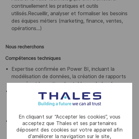
continuellement les pratiques et outils
utilisés.Recueillir, analyser et formaliser les besoins
des équipes métiers (marketing, finance, ventes,
opérations…)
Nous recherchons
Compétences techniques
Expertise confirmée en Power BI, incluant la
modélisation de données, la création de rapports
avancés et la gestion des tableaux de bord.
Solides compétences en SQL pour le design de
bases de données (ex : SQL Server, Oracle,
PostgreSQL), la manipulation et l’optimisation de
requêtes complexes.
En cliquant sur “Accepter les cookies”, vous
Maîtrise d’un ou plusieurs langages de
acceptez que Thales et ses partenaires
programmation ou scripting pour développement
déposent des cookies sur votre appareil afin
ETL et interfaces (exemples : Python, C#, SQL
d’améliorer la navigation sur le site,