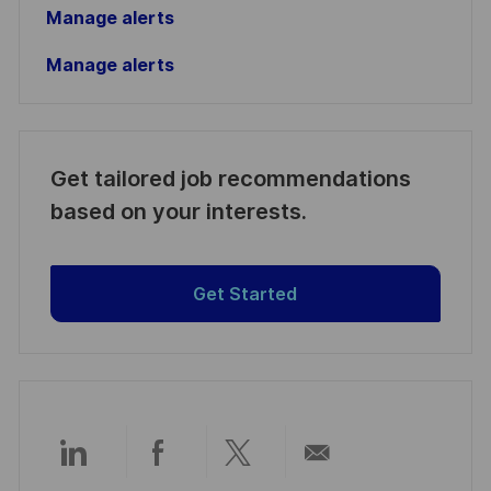
Manage alerts
Manage alerts
Get tailored job recommendations
based on your interests.
Get Started
Partager
Partager
Partager
Partager