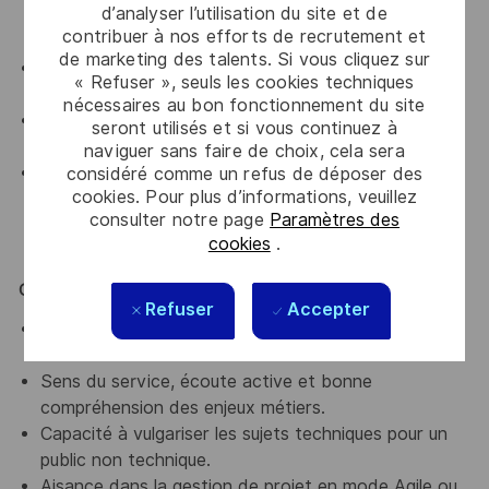
d’analyser l’utilisation du site et de
Server Integration Services (SSIS), ou autres outils
contribuer à nos efforts de recrutement et
ETL).
de marketing des talents. Si vous cliquez sur
Connaissance des API pour intégrer et piloter les
« Refuser », seuls les cookies techniques
échanges entre systèmes.
nécessaires au bon fonctionnement du site
Sensibilité à la robustesse, à la sécurité et à la
seront utilisés et si vous continuez à
maintenabilité du code.
naviguer sans faire de choix, cela sera
Connaissance approfondie des concepts et bonnes
considéré comme un refus de déposer des
cookies. Pour plus d’informations, veuillez
pratiques des Data Warehouses (modélisation,
consulter notre page
Paramètres des
normalisation, gestion des historisations).
cookies
.
Compétences fonctionnelles et relationnelles
Refuser
Accepter
Excellentes capacités d’analyse, de synthèse et de
modélisation.
Sens du service, écoute active et bonne
compréhension des enjeux métiers.
Capacité à vulgariser les sujets techniques pour un
public non technique.
Aisance dans la gestion de projet en mode Agile ou