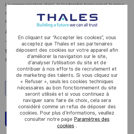
La communication claire, le leadership transversal, la prise
d’initiative, la capacité à fédérer des équipes sont des
atouts que l’on vous reconnaît ?
Alors ce poste est fait pour vous !
En cliquant sur “Accepter les cookies”, vous
Thales, entreprise Handi-Engagée, reconnait
acceptez que Thales et ses partenaires
déposent des cookies sur votre appareil afin
tous les talents. La diversité est notre meilleur
d’améliorer la navigation sur le site,
atout. Postulez et rejoignez nous !
d’analyser l’utilisation du site et de
contribuer à nos efforts de recrutement et
de marketing des talents. Si vous cliquez sur
« Refuser », seuls les cookies techniques
nécessaires au bon fonctionnement du site
Explorez un site
seront utilisés et si vous continuez à
naviguer sans faire de choix, cela sera
considéré comme un refus de déposer des
cookies. Pour plus d’informations, veuillez
Sauvegarder
Postulez maintenant
consulter notre page
Paramètres des
cookies
.