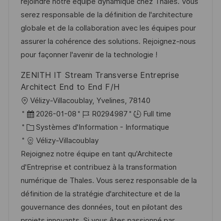
i
d
é
r
rejoindre notre équipe dynamique chez Thales. Vous
s
’
g
e
serez responsable de la définition de l'architecture
a
a
o
n
globale et de la collaboration avec les équipes pour
t
f
r
c
assurer la cohérence des solutions. Rejoignez-nous
i
f
i
e
pour façonner l'avenir de la technologie !
o
i
e
d
ZENITH IT Stream Transverse Entreprise
n
c
u
Architect End to End F/H
h
p
l
Vélizy-Villacoublay, Yvelines, 78140
a
o
o
D
R
2026-01-08
R0294987
Full time
g
s
c
a
C
é
Systèmes d'Information - Informatique
e
t
a
t
a
f
Vélizy-Villacoublay
e
l
e
t
é
Rejoignez notre équipe en tant qu'Architecte
i
d
é
r
d'Entreprise et contribuez à la transformation
s
’
g
e
numérique de Thales. Vous serez responsable de la
a
a
o
n
définition de la stratégie d'architecture et de la
t
f
r
c
gouvernance des données, tout en pilotant des
i
f
i
e
projets innovants. Si vous êtes passionné par