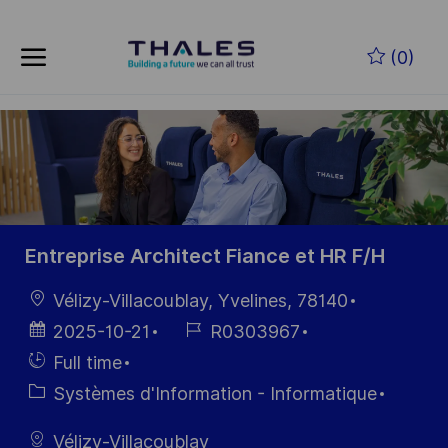
Skip to main content
Skip to main content
(0)
-
-
Entreprise Architect Fiance et HR F/H
localisation
Vélizy-Villacoublay, Yvelines, 78140
Date
Référence
2025-10-21
R0303967
d’affichage
du poste
Hiring
Full time
Type
Catégorie
Systèmes d'Information - Informatique
Vélizy-Villacoublay