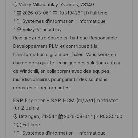
l
Vélizy-Villacoublay, Yvelines, 78140
a
o
o
D
R
2026-03-06
R0319426
Full time
g
s
c
a
C
é
Systèmes d'Information - Informatique
e
t
a
t
a
f
Vélizy-Villacoublay
e
l
e
t
é
Rejoignez notre équipe en tant que Responsable
i
d
é
r
Développement PLM et contribuez à la
s
’
g
e
transformation digitale de Thales. Vous serez en
a
a
o
n
charge de la qualité technique des solutions autour
t
f
r
c
de Windchill, en collaborant avec des équipes
i
f
i
e
multidisciplinaires pour garantir des solutions
o
i
e
d
robustes et performantes.
n
c
u
ERP Engineer - SAP HCM (m/w/d) befristet
h
p
für 2 Jahre
a
o
l
D
R
Ditzingen, 71254
2026-08-04
R0335160
g
s
o
a
é
Full time
e
t
c
C
t
f
Systèmes d'Information - Informatique
e