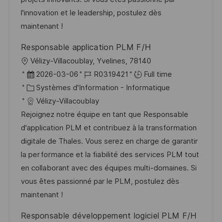
o
i
e
d
l'innovation et le leadership, postulez dès
n
c
u
maintenant !
h
p
Responsable application PLM F/H
a
o
l
Vélizy-Villacoublay, Yvelines, 78140
g
s
o
D
R
2026-03-06
R0319421
Full time
e
t
c
a
C
é
Systèmes d'Information - Informatique
e
a
t
a
f
Vélizy-Villacoublay
l
e
t
é
Rejoignez notre équipe en tant que Responsable
i
d
é
r
d'application PLM et contribuez à la transformation
s
’
g
e
digitale de Thales. Vous serez en charge de garantir
a
a
o
n
la performance et la fiabilité des services PLM tout
t
f
r
c
en collaborant avec des équipes multi-domaines. Si
i
f
i
e
vous êtes passionné par le PLM, postulez dès
o
i
e
d
maintenant !
n
c
u
Responsable développement logiciel PLM F/H
h
p