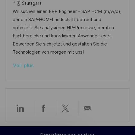
a
a
e
é
Stuttgart
l
t
d
r
Wir suchen einen ERP Engineer - SAP HCM (m/w/d),
i
é
’
e
der die SAP-HCM-Landschaft betreut und
s
g
a
n
optimiert. Sie analysieren HR-Prozesse, beraten
a
o
f
c
Fachbereiche und koordinieren Anwendertests.
t
r
f
e
Bewerben Sie sich jetzt und gestalten Sie die
i
i
i
d
Technologien von morgen mit uns!
o
e
c
u
Voir plus
n
h
p
a
o
g
s
e
t
e
Partager
Partager
Partager
Partager
via
via
via
par