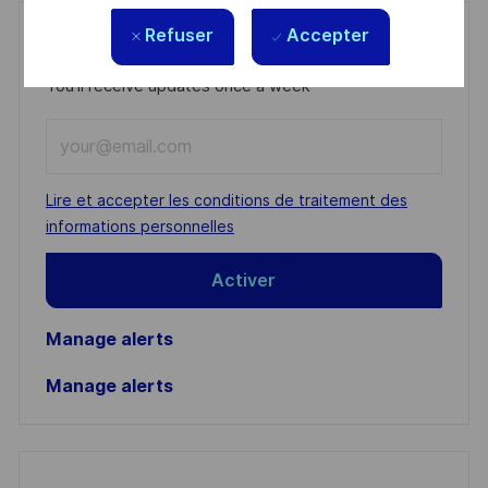
Refuser
Accepter
Get notified for similar jobs
You'll receive updates once a week
Enter
Email
address
Required
Lire et accepter les conditions de traitement des
(Required)
informations personnelles
Activer
Manage alerts
Manage alerts