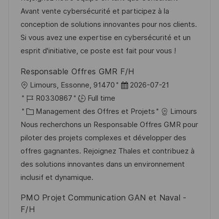
e
i
d
é
r
Avant vente cybersécurité et participez à la
s
’
g
e
conception de solutions innovantes pour nos clients.
a
a
o
n
Si vous avez une expertise en cybersécurité et un
t
f
r
c
esprit d'initiative, ce poste est fait pour vous !
i
f
i
e
Responsable Offres GMR F/H
o
i
e
d
l
D
Limours, Essonne, 91470
2026-07-21
n
c
u
o
R
a
R0330867
Full time
h
p
c
é
C
t
Management des Offres et Projets
Limours
a
o
a
f
a
e
Nous recherchons un Responsable Offres GMR pour
g
s
l
é
t
d
piloter des projets complexes et développer des
e
t
i
r
é
’
offres gagnantes. Rejoignez Thales et contribuez à
e
s
e
g
a
des solutions innovantes dans un environnement
a
n
o
f
inclusif et dynamique.
t
c
r
f
PMO Projet Communication GAN et Naval -
i
e
i
i
F/H
o
d
e
c