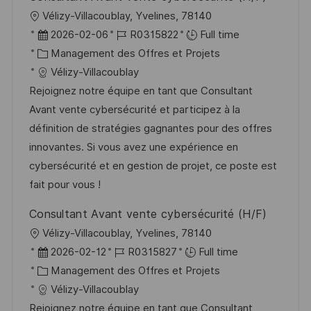
l
Vélizy-Villacoublay, Yvelines, 78140
o
D
R
2026-02-06
R0315822
Full time
c
a
C
é
Management des Offres et Projets
a
t
a
f
Vélizy-Villacoublay
l
e
t
é
Rejoignez notre équipe en tant que Consultant
i
d
é
r
Avant vente cybersécurité et participez à la
s
’
g
e
définition de stratégies gagnantes pour des offres
a
a
o
n
innovantes. Si vous avez une expérience en
t
f
r
c
cybersécurité et en gestion de projet, ce poste est
i
f
i
e
fait pour vous !
o
i
e
d
Consultant Avant vente cybersécurité (H/F)
n
c
u
l
Vélizy-Villacoublay, Yvelines, 78140
h
p
o
D
R
2026-02-12
R0315827
Full time
a
o
c
a
C
é
Management des Offres et Projets
g
s
a
t
a
f
Vélizy-Villacoublay
e
t
l
e
t
é
Rejoignez notre équipe en tant que Consultant