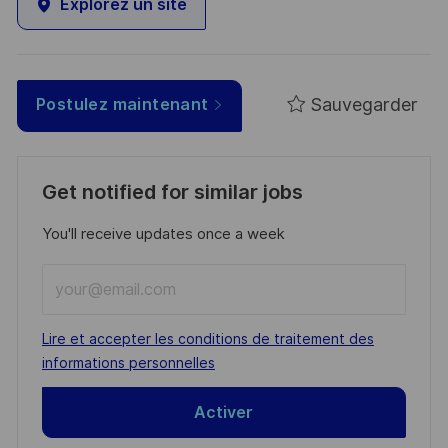
Explorez un site
Sauvegarder
Postulez maintenant
Get notified for similar jobs
You'll receive updates once a week
Enter
Email
address
Required
Lire et accepter les conditions de traitement des
(Required)
informations personnelles
Activer