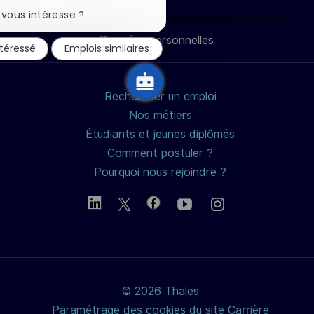
Fermer
LinkedIn
Facebook
twitter
e-
la
vous intéresse ?
notification
du
Données personnelles
mail
ntéressé
Emplois similaires
chatbot
Rechercher un emploi
Nos métiers
Étudiants et jeunes diplômés
Comment postuler ?
Pourquoi nous rejoindre ?
© 2026 Thales
Paramétrage des cookies du site Carrière