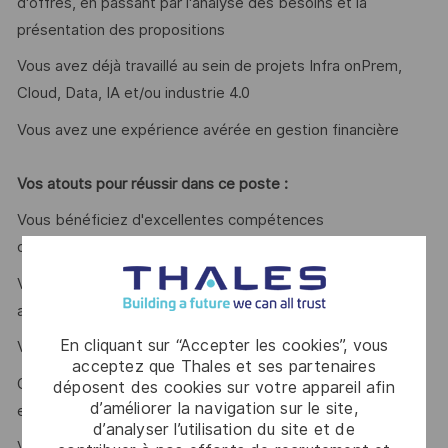
d'offres, en passant par l'analyse des besoins et la
présentation des propositions
Vous avez déjà travaillé au sein de projets Infra onPrem,
Cloud, Data, IA et/ou industrie 4.0
Vous avez une expérience avérée en gestion financière
Vos atouts pour réussir dans ce poste
:
Vous bénéficiez d'excellentes compétences
organisationnelles et de gestion des priorités,
Vous avez de fortes capacités de coordination et une
aptitude à travailler en mode projet,
En cliquant sur “Accepter les cookies”, vous
Vous êtes rigoureux et vous avez le sens du détail
acceptez que Thales et ses partenaires
On vous reconnait d'excellentes capacités rédactionnelles
déposent des cookies sur votre appareil afin
d’améliorer la navigation sur le site,
et de communication,
d’analyser l’utilisation du site et de
Vous avez une forte capacité à convaincre avec un très