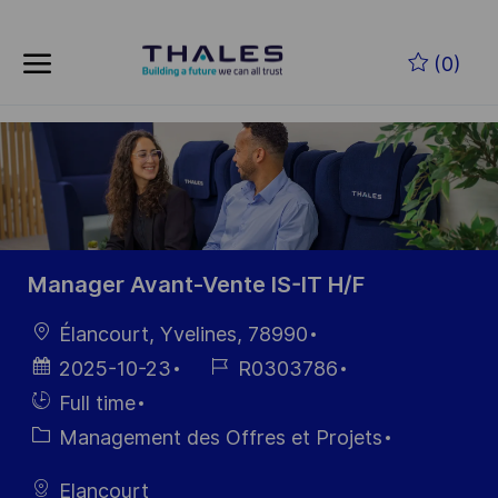
Skip to main content
Skip to main content
(0)
-
-
Manager Avant-Vente IS-IT H/F
localisation
Élancourt, Yvelines, 78990
Date
Référence
2025-10-23
R0303786
d’affichage
du poste
Hiring
Full time
Type
Catégorie
Management des Offres et Projets
Elancourt