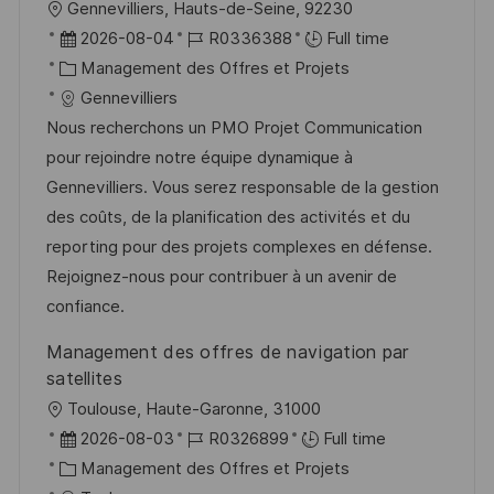
l
Gennevilliers, Hauts-de-Seine, 92230
n
u
h
o
D
R
2026-08-04
R0336388
Full time
p
a
c
a
C
é
Management des Offres et Projets
o
g
a
t
a
f
Gennevilliers
s
e
l
e
t
é
Nous recherchons un PMO Projet Communication
t
i
d
é
r
pour rejoindre notre équipe dynamique à
e
s
’
g
e
Gennevilliers. Vous serez responsable de la gestion
a
a
o
n
des coûts, de la planification des activités et du
t
f
r
c
reporting pour des projets complexes en défense.
i
f
i
e
Rejoignez-nous pour contribuer à un avenir de
o
i
e
d
confiance.
n
c
u
Management des offres de navigation par
h
p
satellites
a
o
l
Toulouse, Haute-Garonne, 31000
g
s
o
D
R
2026-08-03
R0326899
Full time
e
t
c
a
C
é
Management des Offres et Projets
e