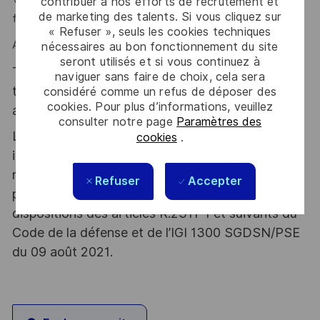
contribuer à nos efforts de recrutement et
de marketing des talents. Si vous cliquez sur
fort esprit d’équipe
« Refuser », seuls les cookies techniques
Alors ce poste est fait pour vous !
nécessaires au bon fonctionnement du site
seront utilisés et si vous continuez à
Thales, entreprise Handi-Engagée, reconnait
naviguer sans faire de choix, cela sera
tous les talents. La diversité est notre meilleur
considéré comme un refus de déposer des
cookies. Pour plus d’informations, veuillez
atout. Postulez et rejoignez nous !
consulter notre page
Paramètres des
Le poste pouvant nécessiter d'accéder à des
cookies
.
informations relevant du secret de la défense
nationale, la personne retenue fera l'objet d'une
Refuser
Accepter
procédure d’habilitation, conformément aux
dispositions des articles R.2311-1 et suivants du
Code de la défense et de l’IGI 1300 SGDSN/PSE
du 09 août 2021.