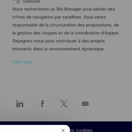
a
t
a
f
Toulouse
l
e
t
é
Nous recherchons un Bid Manager pour piloter des
i
d
é
r
offres de navigation par satellites. Vous serez
s
’
g
e
responsable de la structuration des propositions, de
a
a
o
n
la gestion des risques et de la coordination d'équipe.
t
f
r
c
Rejoignez-nous pour contribuer à des projets
i
f
i
e
innovants dans un environnement dynamique.
o
i
e
d
Voir plus
n
c
u
h
p
a
o
g
s
e
t
e
Partager
Partager
Partager
Partager
via
via
via
par
Paramètres des cookies