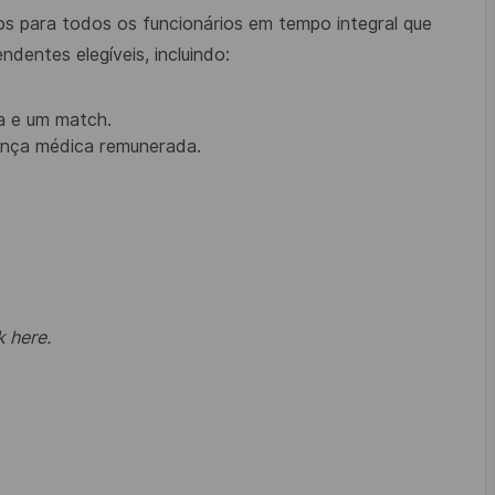
s para todos os funcionários em tempo integral que
dentes elegíveis, incluindo:
a e um match.
cença médica remunerada.
k here
.