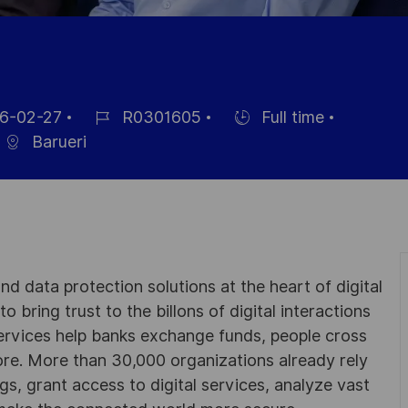
6-02-27
R0301605
Full time
Référence
Hiring
Barueri
e
du
Type
poste
d data protection solutions at the heart of digital
 bring trust to the billons of digital interactions
ervices help banks exchange funds, people cross
e. More than 30,000 organizations already rely
ngs, grant access to digital services, analyze vast