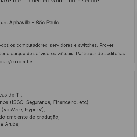
 make the connected world more secure.
e em
Alphaville - São Paulo.
odos os computadores, servidores e switches. Prover
o parque de servidores virtuais. Participar de auditorias
a e/ou clientes.
cas de TI;
os (ISSO, Segurança, Financeiro, etc)
s (VmWare, HyperV);
 do ambiente de produção;
 e Aruba;