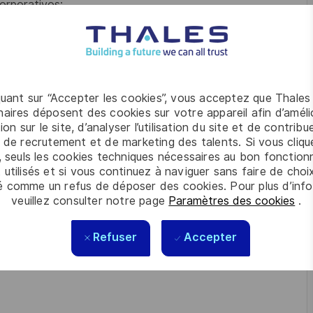
orporativos;
 individual da equipe;
ea para equipe;
olaboradores sob sua gestão.
quant sur “Accepter les cookies”, vous acceptez que Thales
aires déposent des cookies sur votre appareil afin d’améli
ion sur le site, d’analyser l’utilisation du site et de contribu
 Informação/Computação.
 de recrutement et de marketing des talents. Si vous cliqu
, seuls les cookies techniques nécessaires au bon fonctio
 utilisés et si vous continuez à naviguer sans faire de choi
é comme un refus de déposer des cookies. Pour plus d’info
veuillez consulter notre page
Paramètres des cookies
.
 não atende aos requisitos dessa posição, te
Refuser
Accepter
lentos!