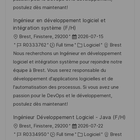
e
t
c
f
i
postulez dès maintenant!
i
e
i
e
Ingénieur en développement logiciel et
o
d
c
intégration système (F/H)
n
u
h
l
D
Brest, Finistere, 29200
2026-07-15
p
a
o
R
a
C
R0333762
Full time
Logiciel
Brest
o
g
c
é
t
a
Nous recherchons un Ingénieur en développement
s
e
a
f
e
t
logiciel et intégration système pour rejoindre notre
t
l
é
d
é
équipe à Brest. Vous serez responsable du
e
i
r
’
g
développement d'applications logicielles et de
s
e
a
o
l'automatisation des processus. Si vous avez une
a
n
f
r
passion pour le DevOps et le développement,
t
c
f
i
postulez dès maintenant!
i
e
i
e
Ingénieur Développement Logiciel - Java (F/H)
o
d
c
l
D
Brest, Finistere, 29200
2026-07-22
n
u
h
o
R
a
C
R0334950
Full time
Logiciel
Brest
p
a