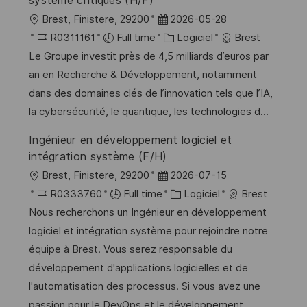
système critiques (H/F)
l
D
Brest, Finistere, 29200
2026-05-28
o
R
a
C
R0311161
Full time
Logiciel
Brest
c
é
t
a
Le Groupe investit près de 4,5 milliards d’euros par
a
f
e
t
an en Recherche & Développement, notamment
l
é
d
é
dans des domaines clés de l’innovation tels que l’IA,
i
r
’
g
la cybersécurité, le quantique, les technologies d...
s
e
a
o
Ingénieur en développement logiciel et
a
n
f
r
intégration système (F/H)
t
c
f
i
l
D
Brest, Finistere, 29200
2026-07-15
i
e
i
e
o
R
a
C
R0333760
Full time
Logiciel
Brest
o
d
c
c
é
t
a
Nous recherchons un Ingénieur en développement
n
u
h
a
f
e
t
logiciel et intégration système pour rejoindre notre
p
a
l
é
d
é
équipe à Brest. Vous serez responsable du
o
g
i
r
’
g
développement d'applications logicielles et de
s
e
s
e
a
o
l'automatisation des processus. Si vous avez une
t
a
n
f
r
passion pour le DevOps et le développement,