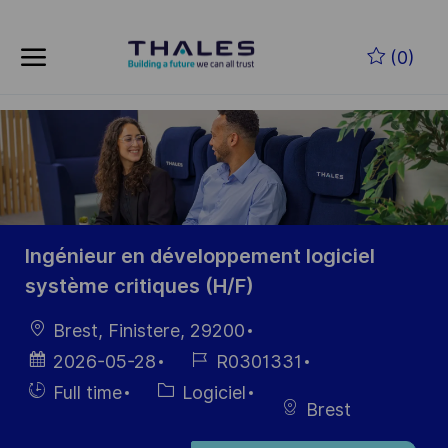
Skip to main content
Skip to main content
(0)
-
-
Ingénieur en développement logiciel
système critiques (H/F)
localisation
Brest, Finistere, 29200
Date
Référence
2026-05-28
R0301331
d’affichage
du poste
Hiring
Catégorie
Full time
Logiciel
Brest
Type