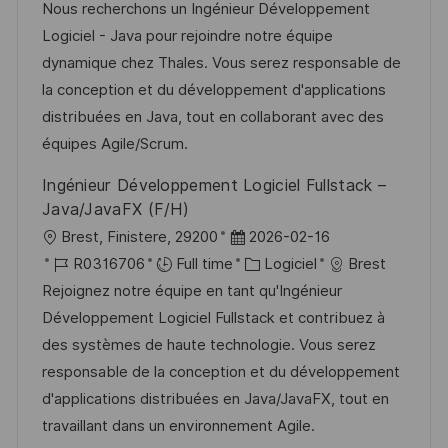
c
é
t
a
Nous recherchons un Ingénieur Développement
o
g
a
f
e
t
Logiciel - Java pour rejoindre notre équipe
s
e
l
é
d
é
dynamique chez Thales. Vous serez responsable de
t
i
r
’
g
la conception et du développement d'applications
e
s
e
a
o
distribuées en Java, tout en collaborant avec des
a
n
f
r
équipes Agile/Scrum.
t
c
f
i
Ingénieur Développement Logiciel Fullstack –
i
e
i
e
Java/JavaFX (F/H)
o
d
c
l
D
Brest, Finistere, 29200
2026-02-16
n
u
h
o
R
a
C
R0316706
Full time
Logiciel
Brest
p
a
c
é
t
a
Rejoignez notre équipe en tant qu'Ingénieur
o
g
a
f
e
t
Développement Logiciel Fullstack et contribuez à
s
e
l
é
d
é
des systèmes de haute technologie. Vous serez
t
i
r
’
g
responsable de la conception et du développement
e
s
e
a
o
d'applications distribuées en Java/JavaFX, tout en
a
n
f
r
travaillant dans un environnement Agile.