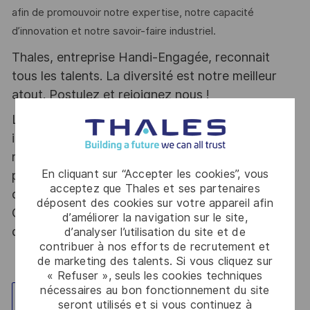
afin de promouvoir notre expertise, notre capacité
d’innovation et notre savoir-faire industriel.
Thales, entreprise Handi-Engagée, reconnait
tous les talents. La diversité est notre meilleur
atout. Postulez et rejoignez nous !
Le poste pouvant nécessiter d'accéder à des
informations relevant du secret de la défense
nationale, la personne retenue fera l'objet d'une
En cliquant sur “Accepter les cookies”, vous
procédure d’habilitation, conformément aux
acceptez que Thales et ses partenaires
dispositions des articles R.2311-1 et suivants du
déposent des cookies sur votre appareil afin
Code de la défense et de l’IGI 1300 SGDSN/PSE
d’améliorer la navigation sur le site,
du 09 août 2021.
d’analyser l’utilisation du site et de
contribuer à nos efforts de recrutement et
de marketing des talents. Si vous cliquez sur
« Refuser », seuls les cookies techniques
nécessaires au bon fonctionnement du site
Explorez un site
seront utilisés et si vous continuez à