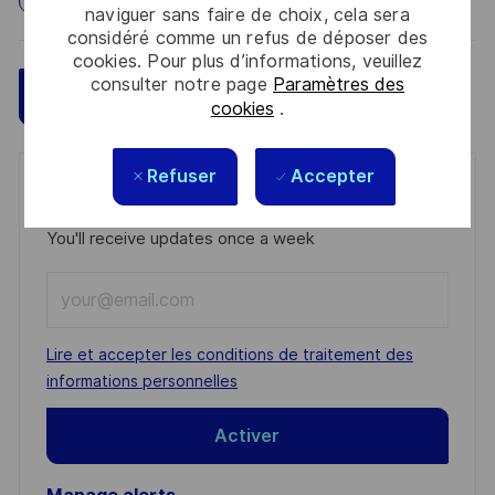
naviguer sans faire de choix, cela sera
considéré comme un refus de déposer des
cookies. Pour plus d’informations, veuillez
consulter notre page
Paramètres des
Sauvegarder
Postulez maintenant
cookies
.
Refuser
Accepter
Get notified for similar jobs
You'll receive updates once a week
Enter
Email
address
Required
Lire et accepter les conditions de traitement des
(Required)
informations personnelles
Activer