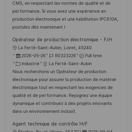
a
a
o
n
CMS, en respectant les normes de qualité et de
t
f
r
c
performance. Si vous avez une expérience en
i
f
i
e
production électronique et une habilitation IPC610A,
o
i
e
d
postulez dès maintenant !
n
c
u
Opérateur de production électronique - F/H
h
p
l
La Ferté-Saint-Aubin, Loiret, 45240
a
o
o
D
R
2026-05-26
R0323226
Full time
g
s
c
a
C
é
Industrie
La Ferté-Saint-Aubin
e
t
a
t
a
f
Nous recherchons un Opérateur de production
e
l
e
t
é
électronique pour assurer la production de matériel
i
d
é
r
électronique tout en respectant les exigences de
s
’
g
e
qualité et de performance. Rejoignez une équipe
a
a
o
n
dynamique et contribuez à des projets innovants
t
f
r
c
dans un environnement inclusif.
i
f
i
e
Agent technique de contrôle H/F
o
i
e
d
l
D