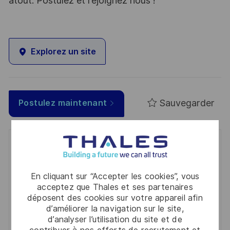
atout. Postulez et rejoignez nous !
Explorez un site
Sauvegarder
Postulez maintenant
Get notified for similar jobs
You'll receive updates once a week
En cliquant sur “Accepter les cookies”, vous
acceptez que Thales et ses partenaires
Enter
déposent des cookies sur votre appareil afin
Email
d’améliorer la navigation sur le site,
address
d’analyser l’utilisation du site et de
Required
Lire et accepter les conditions de traitement des