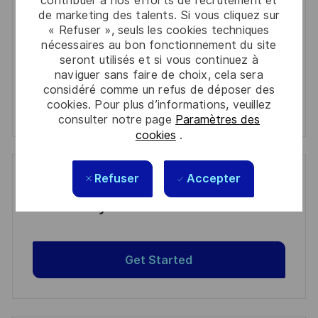
contribuer à nos efforts de recrutement et
(Required)
informations personnelles
de marketing des talents. Si vous cliquez sur
« Refuser », seuls les cookies techniques
Activer
nécessaires au bon fonctionnement du site
seront utilisés et si vous continuez à
naviguer sans faire de choix, cela sera
Manage alerts
considéré comme un refus de déposer des
cookies. Pour plus d’informations, veuillez
Manage alerts
consulter notre page
Paramètres des
cookies
.
Refuser
Accepter
Get tailored job recommendations
based on your interests.
Get Started