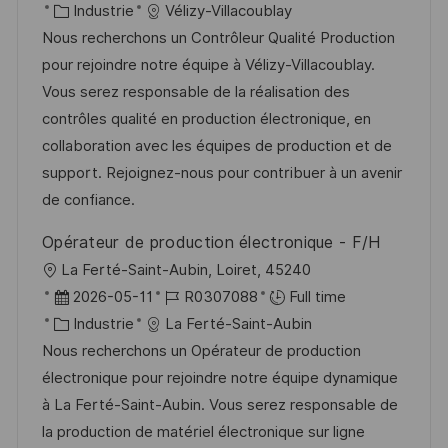
c
a
C
é
Industrie
Vélizy-Villacoublay
o
g
a
t
a
f
Nous recherchons un Contrôleur Qualité Production
s
e
l
e
t
é
pour rejoindre notre équipe à Vélizy-Villacoublay.
t
i
d
é
r
Vous serez responsable de la réalisation des
e
s
’
g
e
contrôles qualité en production électronique, en
a
a
o
n
collaboration avec les équipes de production et de
t
f
r
c
support. Rejoignez-nous pour contribuer à un avenir
i
f
i
e
de confiance.
o
i
e
d
Opérateur de production électronique - F/H
n
c
u
l
La Ferté-Saint-Aubin, Loiret, 45240
h
p
o
D
R
2026-05-11
R0307088
Full time
a
o
c
a
C
é
Industrie
La Ferté-Saint-Aubin
g
s
a
t
a
f
Nous recherchons un Opérateur de production
e
t
l
e
t
é
électronique pour rejoindre notre équipe dynamique
e
i
d
é
r
à La Ferté-Saint-Aubin. Vous serez responsable de
s
’
g
e
la production de matériel électronique sur ligne