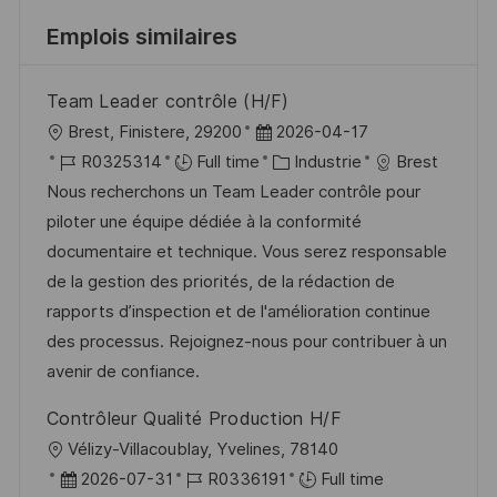
Emplois similaires
Team Leader contrôle (H/F)
l
D
Brest, Finistere, 29200
2026-04-17
o
R
a
C
R0325314
Full time
Industrie
Brest
c
é
t
a
Nous recherchons un Team Leader contrôle pour
a
f
e
t
piloter une équipe dédiée à la conformité
l
é
d
é
documentaire et technique. Vous serez responsable
i
r
’
g
de la gestion des priorités, de la rédaction de
s
e
a
o
rapports d’inspection et de l'amélioration continue
a
n
f
r
des processus. Rejoignez-nous pour contribuer à un
t
c
f
i
avenir de confiance.
i
e
i
e
Contrôleur Qualité Production H/F
o
d
c
l
Vélizy-Villacoublay, Yvelines, 78140
n
u
h
o
D
R
2026-07-31
R0336191
Full time
p
a