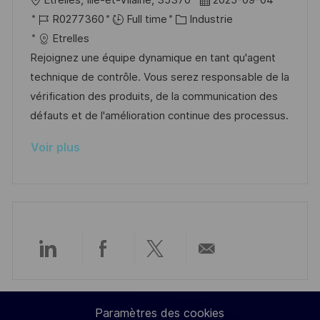
Étrelles, Ille-et-Vilaine, 35370
2025-09-04
n
c
u
o
R
C
a
R0277360
Full time
Industrie
h
p
c
é
a
t
Etrelles
a
o
a
f
t
e
Rejoignez une équipe dynamique en tant qu'agent
g
s
l
é
é
d
technique de contrôle. Vous serez responsable de la
e
t
i
r
g
’
vérification des produits, de la communication des
e
s
e
o
a
défauts et de l'amélioration continue des processus.
a
n
r
f
Voir plus
t
c
i
f
i
e
e
i
o
d
c
n
u
h
p
a
o
g
Partager
Partager
Partager
Partager
s
e
t
via
via
via
par
e
Paramètres des cookies