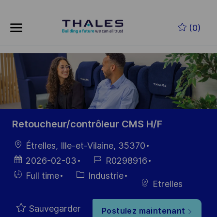
Skip to main content
Skip to main content
(0)
-
-
Retoucheur/contrôleur CMS H/F
localisation
Étrelles, Ille-et-Vilaine, 35370
Date
Référence
2026-02-03
R0298916
d’affichage
du poste
Hiring
Catégorie
Full time
Industrie
Etrelles
Type
Sauvegarder
Postulez maintenant