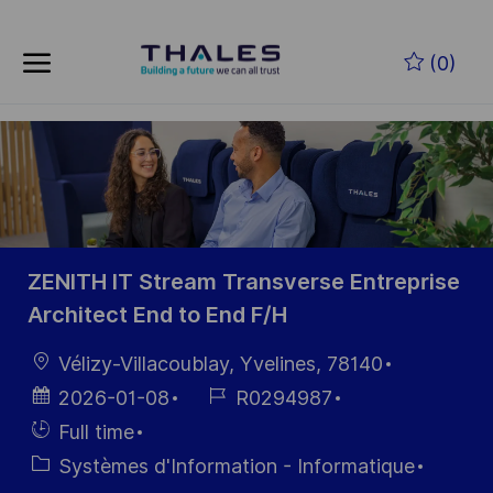
Skip to main content
Skip to main content
(0)
-
-
ZENITH IT Stream Transverse Entreprise
Architect End to End F/H
localisation
Vélizy-Villacoublay, Yvelines, 78140
Date
Référence
2026-01-08
R0294987
d’affichage
du poste
Hiring
Full time
Type
Catégorie
Systèmes d'Information - Informatique