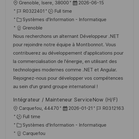
l
D
Grenoble, Isere, 38000
2026-06-15
a
o
o
R
a
R0322401
Full time
g
s
c
é
C
t
Systèmes d'Information - Informatique
e
t
a
f
a
e
Grenoble
e
l
é
t
d
Nous recherchons un alternant Développeur .NET
i
r
é
’
pour rejoindre notre équipe à Montbonnot. Vous
s
e
g
a
contribuerez au développement d'applications pour
a
n
o
f
la commercialisation de l'énergie, en utilisant des
t
c
r
f
technologies modernes comme .NET et Angular.
i
e
i
i
Rejoignez-nous pour développer vos compétences
o
d
e
c
au sein d'un grand groupe international !
n
u
h
Intégrateur / Mainteneur ServiceNow (H/F)
p
a
l
D
R
Carquefou, 44470
2026-01-21
R0312163
o
g
o
a
é
Full time
s
e
c
C
t
f
Systèmes d'Information - Informatique
t
a
a
e
é
Carquefou
e