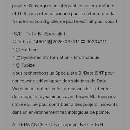
s
’
g
e
projets d'envergure en intégrant les enjeux métiers
a
a
o
n
et IT. Si vous êtes passionné par l'architecture et la
t
f
r
c
transformation digitale, ce poste est fait pour vous !
i
f
i
e
IS/IT Data BI Specialist
o
i
e
d
l
D
R
Tubize, 1480
2026-03-31
R0304211
n
c
u
o
a
é
Full time
h
p
c
C
t
f
Systèmes d'Information - Informatique
a
o
a
a
e
é
Tubize
g
s
l
t
d
r
Nous recherchons un Spécialiste BI/Data IS/IT pour
e
t
i
é
’
e
concevoir et développer des solutions de Data
e
s
g
a
n
Warehouse, optimiser les processus ETL et créer
a
o
f
c
des rapports dynamiques avec Power BI. Rejoignez
t
r
f
e
notre équipe pour contribuer à des projets innovants
i
i
i
d
dans un environnement technologique de pointe.
o
e
c
u
ALTERNANCE - Développeur .NET - F/H
n
h
p