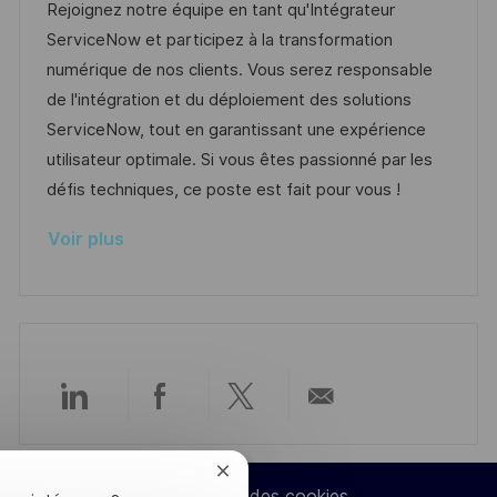
l
t
d
r
Rejoignez notre équipe en tant qu'Intégrateur
i
é
’
e
ServiceNow et participez à la transformation
s
g
a
n
numérique de nos clients. Vous serez responsable
a
o
f
c
de l'intégration et du déploiement des solutions
t
r
f
e
ServiceNow, tout en garantissant une expérience
i
i
i
d
utilisateur optimale. Si vous êtes passionné par les
o
e
c
u
défis techniques, ce poste est fait pour vous !
n
h
p
Voir plus
a
o
g
s
e
t
e
Partager
Partager
Partager
Partager
via
via
via
par
Fermer
Paramètres des cookies