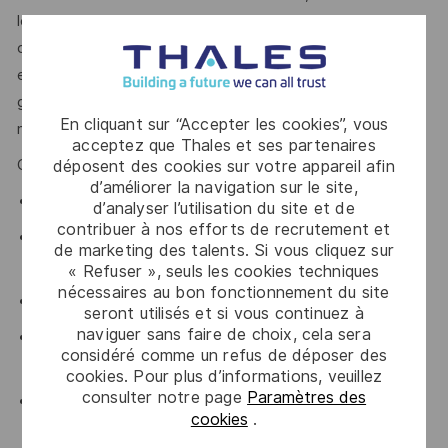
le cadre de la migration vers SAP4HANA. Vous pilotez la
création et le déploiement de nouvelles offres de services,
en assurant la cohérence de la stratégie business et IT, la
gouvernance des données et la conduite du changement
En cliquant sur “Accepter les cookies”, vous
métier.
acceptez que Thales et ses partenaires
Compétences techniques :
déposent des cookies sur votre appareil afin
d’améliorer la navigation sur le site,
Définition de la stratégie Data & Business Architecture
d’analyser l’utilisation du site et de
contribuer à nos efforts de recrutement et
Formalisation de modèles de données et gouvernance
de marketing des talents. Si vous cliquez sur
associée
« Refuser », seuls les cookies techniques
nécessaires au bon fonctionnement du site
Planification et pilotage d’initiatives orientées services
seront utilisés et si vous continuez à
naviguer sans faire de choix, cela sera
Mise en œuvre et suivi des standards de bonnes
considéré comme un refus de déposer des
pratiques
cookies. Pour plus d’informations, veuillez
consulter notre page
Paramètres des
Conduite de projets de transformation (migration
cookies
.
SAP4HANA)