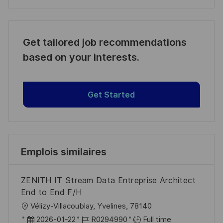
Get tailored job recommendations
based on your interests.
Get Started
Emplois similaires
ZENITH IT Stream Data Entreprise Architect
End to End F/H
l
Vélizy-Villacoublay, Yvelines, 78140
o
D
R
2026-01-22
R0294990
Full time