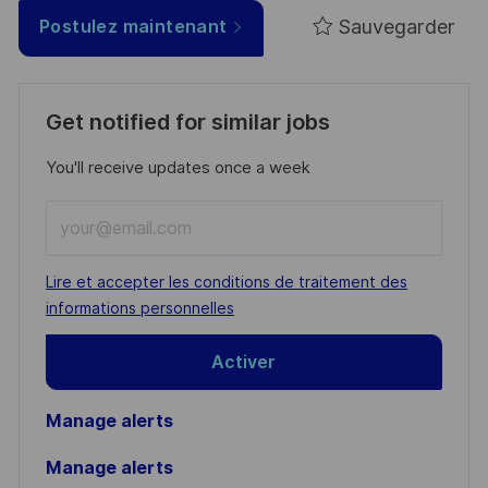
Sauvegarder
Postulez maintenant
Get notified for similar jobs
You'll receive updates once a week
Enter
Email
address
Required
Lire et accepter les conditions de traitement des
(Required)
informations personnelles
Activer
Manage alerts
Manage alerts