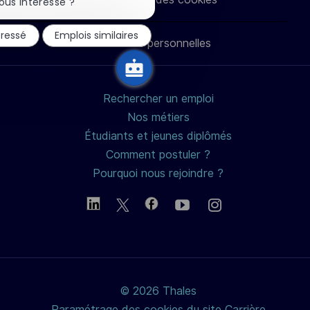
la
ous intéresse ?
notification
LinkedIn
Facebook
twitter
e-
du
éressé
Emplois similaires
chatbot
Données personnelles
mail
Rechercher un emploi
Nos métiers
Étudiants et jeunes diplômés
Comment postuler ?
Pourquoi nous rejoindre ?
© 2026 Thales
Paramétrage des cookies du site Carrière