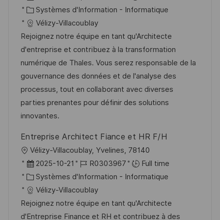
c
a
C
é
Systèmes d'Information - Informatique
a
t
a
f
Vélizy-Villacoublay
l
e
t
é
Rejoignez notre équipe en tant qu'Architecte
i
d
é
r
d'entreprise et contribuez à la transformation
s
’
g
e
numérique de Thales. Vous serez responsable de la
a
a
o
n
gouvernance des données et de l'analyse des
t
f
r
c
processus, tout en collaborant avec diverses
i
f
i
e
parties prenantes pour définir des solutions
o
i
e
d
innovantes.
n
c
u
Entreprise Architect Fiance et HR F/H
h
p
l
Vélizy-Villacoublay, Yvelines, 78140
a
o
o
D
R
2025-10-21
R0303967
Full time
g
s
c
a
C
é
Systèmes d'Information - Informatique
e
t
a
t
a
f
Vélizy-Villacoublay
e
l
e
t
é
Rejoignez notre équipe en tant qu'Architecte
i
d
é
r
d'Entreprise Finance et RH et contribuez à des