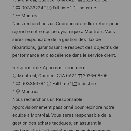
o
R
C
a
R0336234
Full time
Industrie
c
é
a
t
Montreal
a
f
t
e
Nous recherchons un Coordonnateur flux retour pour
l
é
é
d
rejoindre notre équipe dynamique à Montréal. Vous
i
r
g
’
serez responsable de la gestion des flux de
s
e
o
a
réparations, garantissant le respect des objectifs de
a
n
r
f
performance et d'excellence dans le service client.
t
c
i
f
Responsable Approvisionnement
i
e
e
i
l
D
Montreal, Quebec, G1A 0A2
2026-08-06
o
d
c
o
R
C
a
R0335678
Full time
Industrie
n
u
h
c
é
a
t
Montreal
p
a
a
f
t
e
Nous recherchons un Responsable
o
g
l
é
é
d
Approvisionnement passionné pour rejoindre notre
s
e
i
r
g
’
équipe à Montréal. Vous serez responsable de la
t
s
e
o
a
gestion des achats tactiques, en assurant la
e
a
n
r
f
conformité et l'efficacité dans un environnement