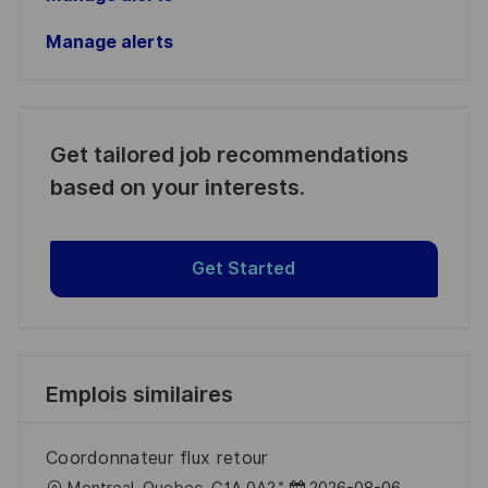
Manage alerts
Get tailored job recommendations
based on your interests.
Get Started
Emplois similaires
Coordonnateur flux retour
l
D
Montreal, Quebec, G1A 0A2
2026-08-06