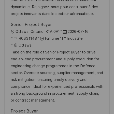
t
c
i
f
dynamique. Rejoignez-nous pour contribuer à des
i
e
e
i
projets innovants dans le secteur aéronautique.
o
d
c
Senior Project Buyer
n
u
h
l
D
Ottawa, Ontario, K1A 0A1
2026-07-16
p
a
o
R
C
a
R0331148
Full time
Industrie
o
g
c
é
a
t
Ottawa
s
e
a
f
t
e
Take on the role of Senior Project Buyer to drive
t
l
é
é
d
end-to-end procurement and supply execution for
e
i
r
g
’
engineering change programmes in the Defence
s
e
o
a
sector. Oversee sourcing, supplier management, and
a
n
r
f
risk mitigation, ensuring timely delivery and
t
c
i
f
compliance. Ideal for experienced professionals with
i
e
e
i
a strong background in procurement, supply chain,
o
d
c
or contract management.
n
u
h
Project Buyer
p
a