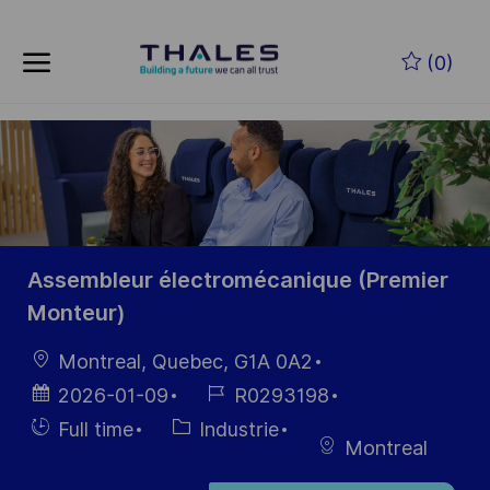
Skip to main content
Skip to main content
(0)
-
-
Assembleur électromécanique (Premier
Monteur)
localisation
Montreal, Quebec, G1A 0A2
Date
Référence
2026-01-09
R0293198
d’affichage
du poste
Hiring
Catégorie
Full time
Industrie
Montreal
Type