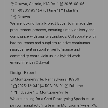
l
D
Ottawa, Ontario, K1A 0A1
2026-08-05
o
g
o
R
C
a
R0335185
Full time
Industrie
s
e
c
é
a
t
Ottawa
t
a
f
t
e
We are looking for a Project Buyer to manage the
e
l
é
é
d
procurement process, ensuring timely delivery and
i
r
g
’
compliance with quality standards. Collaborate with
s
e
o
a
internal teams and suppliers to drive continuous
a
n
r
f
improvement in supplier performance and
t
c
i
f
commodity costs. Join us in a hybrid work
i
e
e
i
environment in Ottawa!
o
d
c
Design Expert
n
u
h
l
Montgomeryville, Pennsylvania, 18936
p
a
o
D
R
2025-12-04
R0310619
Full time
o
g
c
a
C
é
Industrie
Montgomeryville
s
e
a
t
a
f
We are looking for a Card Prototyping Specialist to
t
l
e
t
é
join our manufacturing team in Montgomeryville, PA.
e