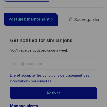
Sauvegarder
Postulez maintenant
Get notified for similar jobs
You'll receive updates once a week
Enter
Email
address
Required
Lire et accepter les conditions de traitement des
(Required)
informations personnelles
Activer
Manage alerts