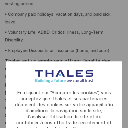
vesting period.
• Company paid holidays, vacation days, and paid sick
leave.
• Voluntary Life, AD&D, Critical Illness, Long-Term
Disability.
• Employee Discounts on insurance (home, and auto).
Thales est un employeur offrant l’égalité des
chances qui valorise la diversité et l’inclusion sur
le lieu de travail. Thales s’engage à mettre en
place des mesures d’adaptation tout au long du
processus de recrutement. Les candidats
En cliquant sur “Accepter les cookies”, vous
acceptez que Thales et ses partenaires
sélectionnés pour une entrevue et ayant besoin
déposent des cookies sur votre appareil afin
de mesures d’adaptation sont priés de le faire
d’améliorer la navigation sur le site,
savoir lors de l’invitation à l’entrevue; notre
d’analyser l’utilisation du site et de
équipe travaillera volontiers avec chaque
contribuer à nos efforts de recrutement et