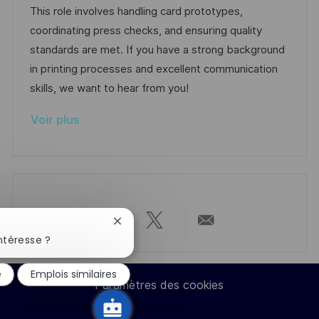
i
d
é
r
This role involves handling card prototypes,
s
’
g
e
coordinating press checks, and ensuring quality
a
a
o
n
standards are met. If you have a strong background
t
f
r
c
in printing processes and excellent communication
i
f
i
e
skills, we want to hear from you!
o
i
e
d
Voir plus
n
c
u
h
p
a
o
g
s
e
t
e
Fermer
Partager
Partager
Partager
Partager
la
ntéresse ?
notification
du
via
via
via
par
é
Emplois similaires
chatbot
Paramètres des cookies
LinkedIn
Facebook
twitter
e-