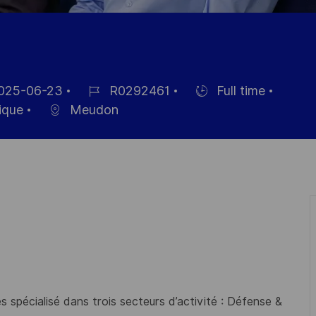
025-06-23
R0292461
Full time
Référence
Hiring
ique
Meudon
hage
du
Type
poste
 spécialisé dans trois secteurs d’activité : Défense &