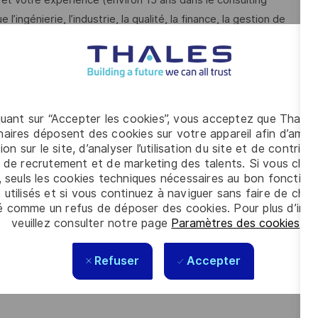
ingénierie, l’industrie, la qualité, la finance, la gestion de
des compétences solides en diagnostic et en
u vous ont permis de devenir un expert professionnel dans
e à l'incertitude, et savez communiquer vos idées avec clarté.
quant sur “Accepter les cookies”, vous acceptez que Thales
nternes et d’encadrer nos équipes dans nos missions
aires déposent des cookies sur votre appareil afin d’améli
ion sur le site, d’analyser l’utilisation du site et de contribu
 de recrutement et de marketing des talents. Si vous cliqu
ute et maîtrisez le français et l’anglais, vous êtes
, seuls les cookies techniques nécessaires au bon fonctio
 utilisés et si vous continuez à naviguer sans faire de choi
é comme un refus de déposer des cookies. Pour plus d’info
s les talents. La diversité est notre meilleur
veuillez consulter notre page
Paramètres des cookies
.
Refuser
Accepter