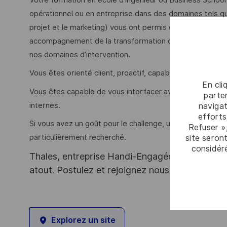
opérationnel ou en entreprise dans des domaines tels que l’
projet et le marketing) vous ont permis de développer 
accompagnement de la transformation d’organisations, o
nos domaines d’intervention.
Vous êtes orienté client, proactif, capable d'innover fac
En cli
Vous êtes capable de vous interfacer avec nos clients i
parten
internes.
navigat
efforts
Si vous avez un goût pour le challenge, une capacité d’éco
Refuser »
particulièrement recherché.
site seront
considér
Thales, entreprise Handi-Engagée, reconnait tou
atout. Postulez et rejoignez nous !
Explorez un site