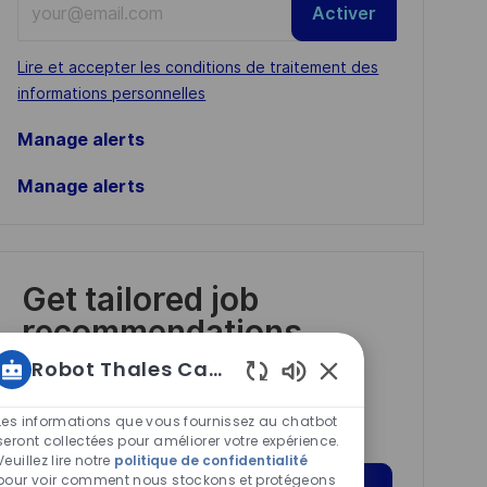
Activer
Email
address
Required
Lire et accepter les conditions de traitement des
(Required)
informations personnelles
Manage alerts
Manage alerts
Get tailored job
recommendations
based on your
Robot Thales Carrières
interests.
Sons
de
Les informations que vous fournissez au chatbot
chatbot
seront collectées pour améliorer votre expérience.
Veuillez lire notre
politique de confidentialité
activés
pour voir comment nous stockons et protégeons