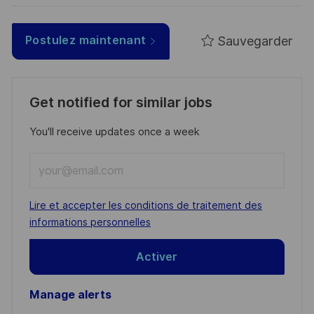
Sauvegarder
Postulez maintenant
Get notified for similar jobs
You'll receive updates once a week
Enter
Email
address
Required
Lire et accepter les conditions de traitement des
(Required)
informations personnelles
Activer
Manage alerts