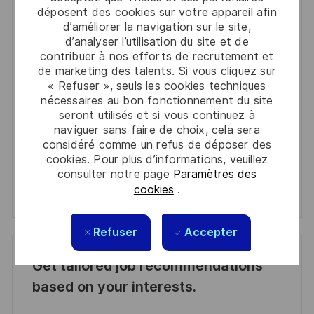
You'll receive updates once a week
déposent des cookies sur votre appareil afin
d’améliorer la navigation sur le site,
Enter
d’analyser l’utilisation du site et de
Email
contribuer à nos efforts de recrutement et
address
de marketing des talents. Si vous cliquez sur
Required
Lire et accepter les conditions de traitement des
« Refuser », seuls les cookies techniques
(Required)
informations personnelles
nécessaires au bon fonctionnement du site
seront utilisés et si vous continuez à
Activer
naviguer sans faire de choix, cela sera
considéré comme un refus de déposer des
cookies. Pour plus d’informations, veuillez
Manage alerts
consulter notre page
Paramètres des
cookies
.
Manage alerts
Refuser
Accepter
Get tailored job recommendations
based on your interests.