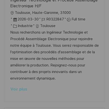
Ingénieur Technologie et Procédé Assemblage
o
d
c
Electronique H/F
n
u
h
l
Toulouse, Haute-Garonne, 31000
p
a
o
D
R
2026-03-30
R0322847
Full time
o
g
c
a
C
é
Industrie
Toulouse
s
e
a
t
a
f
Nous recherchons un Ingénieur Technologie et
t
l
e
t
é
Procédé Assemblage Electronique pour rejoindre
e
i
d
é
r
notre équipe à Toulouse. Vous serez responsable de
s
’
g
e
l'optimisation des procédés d'assemblage et de la
a
a
o
n
mise en œuvre de nouvelles méthodes pour
t
f
r
c
améliorer la production. Rejoignez-nous pour
i
f
i
e
contribuer à des projets innovants dans un
o
i
e
d
environnement dynamique.
n
c
u
Voir plus
h
p
a
o
g
s