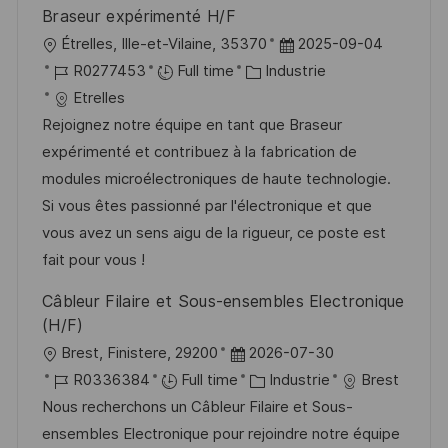
a
n
r
f
Braseur expérimenté H/F
t
c
i
f
l
D
Étrelles, Ille-et-Vilaine, 35370
2025-09-04
i
e
e
i
o
R
C
a
R0277453
Full time
Industrie
o
d
c
c
é
a
t
Etrelles
n
u
h
a
f
t
e
Rejoignez notre équipe en tant que Braseur
p
a
l
é
é
d
expérimenté et contribuez à la fabrication de
o
g
i
r
g
’
modules microélectroniques de haute technologie.
s
e
s
e
o
a
Si vous êtes passionné par l'électronique et que
t
a
n
r
f
vous avez un sens aigu de la rigueur, ce poste est
e
t
c
i
f
fait pour vous !
i
e
e
i
Câbleur Filaire et Sous-ensembles Electronique
o
d
c
(H/F)
n
u
h
l
D
Brest, Finistere, 29200
2026-07-30
p
a
o
R
a
C
R0336384
Full time
Industrie
Brest
o
g
c
é
t
a
Nous recherchons un Câbleur Filaire et Sous-
s
e
a
f
e
t
ensembles Electronique pour rejoindre notre équipe