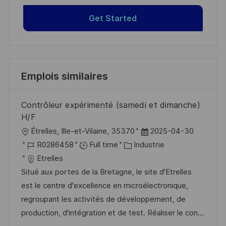
Get Started
Emplois similaires
Contrôleur expérimenté (samedi et dimanche)
H/F
l
D
Étrelles, Ille-et-Vilaine, 35370
2025-04-30
o
R
C
a
R0286458
Full time
Industrie
c
é
a
t
Etrelles
a
f
t
e
Situé aux portes de la Bretagne, le site d'Etrelles
l
é
é
d
est le centre d'excellence en microélectronique,
i
r
g
’
regroupant les activités de développement, de
s
e
o
a
production, d'intégration et de test. Réaliser le con...