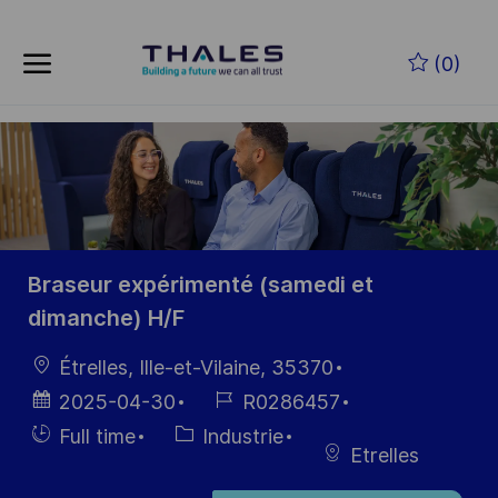
Skip to main content
(0)
-
Braseur expérimenté (samedi et
dimanche) H/F
localisation
Étrelles, Ille-et-Vilaine, 35370
Date
Référence
2025-04-30
R0286457
d’affichage
du poste
Hiring
Catégorie
Full time
Industrie
Etrelles
Type