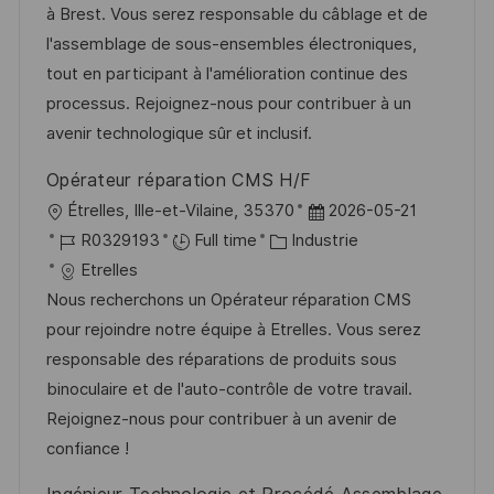
t
l
é
d
é
à Brest. Vous serez responsable du câblage et de
e
i
r
’
g
l'assemblage de sous-ensembles électroniques,
s
e
a
o
tout en participant à l'amélioration continue des
a
n
f
r
processus. Rejoignez-nous pour contribuer à un
t
c
f
i
avenir technologique sûr et inclusif.
i
e
i
e
Opérateur réparation CMS H/F
o
d
c
l
D
Étrelles, Ille-et-Vilaine, 35370
2026-05-21
n
u
h
o
R
C
a
R0329193
Full time
Industrie
p
a
c
é
a
t
Etrelles
o
g
a
f
t
e
Nous recherchons un Opérateur réparation CMS
s
e
l
é
é
d
pour rejoindre notre équipe à Etrelles. Vous serez
t
i
r
g
’
responsable des réparations de produits sous
e
s
e
o
a
binoculaire et de l'auto-contrôle de votre travail.
a
n
r
f
Rejoignez-nous pour contribuer à un avenir de
t
c
i
f
confiance !
i
e
e
i