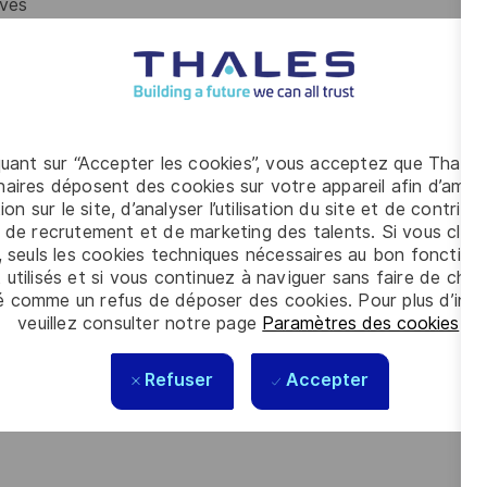
ives
lients du projet
lyses de anomalies.
GROUPE THALES
 différentes opportunités vous permettant d’évoluer et
quant sur “Accepter les cookies”, vous acceptez que Thales
aires déposent des cookies sur votre appareil afin d’améli
ion sur le site, d’analyser l’utilisation du site et de contribu
 de recrutement et de marketing des talents. Si vous cliqu
e Thales, en découvrant de nouveaux produits, de nouveaux
, seuls les cookies techniques nécessaires au bon fonctio
 vous orientant vers une solution plus complexe
 utilisés et si vous continuez à naviguer sans faire de choi
é comme un refus de déposer des cookies. Pour plus d’info
 souhaits d’évolution professionnelle
veuillez consulter notre page
Paramètres des cookies
.
nt
et de
pilotage
selon vos aspirations
Refuser
Accepter
 cadres de la métallurgie