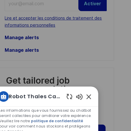
Activer
Email
address
Required
Lire et accepter les conditions de traitement des
(Required)
informations personnelles
Manage alerts
Manage alerts
Get tailored job
recommendations
Robot Thales Carrières
based on your
Sons
interests.
de
Les informations que vous fournissez au chatbot
chatbot
seront collectées pour améliorer votre expérience.
Veuillez lire notre
politique de confidentialité
activés
pour voir comment nous stockons et protégeons