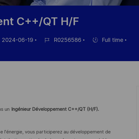
ent C++/QT H/F
2024-06-19
R0256586
Full time
Référence
Hiring
ichage
du
Type
poste
ns un
Ingénieur Développement C++/QT (H/F).
e l'énergie, vous participerez au développement de