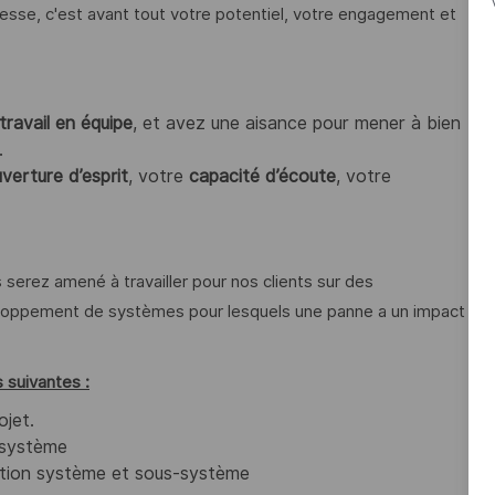
resse, c'est avant tout votre potentiel, votre engagement et
travail en équipe
, et avez une aisance pour mener à bien
.
verture d’esprit
, votre
capacité d’écoute
, votre
serez amené à travailler pour nos clients sur des
veloppement de systèmes pour lesquels une panne a un impact
 suivantes :
ojet.
n système
ation système et sous-système