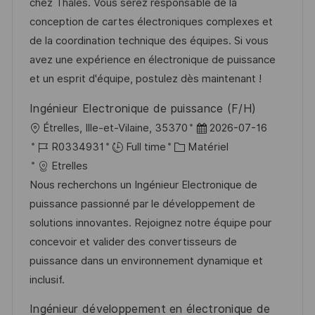
i
r
g
’
chez Thales. Vous serez responsable de la
s
e
o
a
conception de cartes électroniques complexes et
a
n
r
f
de la coordination technique des équipes. Si vous
t
c
i
f
avez une expérience en électronique de puissance
i
e
e
i
et un esprit d'équipe, postulez dès maintenant !
o
d
c
Ingénieur Electronique de puissance (F/H)
n
u
h
l
D
Étrelles, Ille-et-Vilaine, 35370
2026-07-16
p
a
o
R
C
a
R0334931
Full time
Matériel
o
g
c
é
a
t
Etrelles
s
e
a
f
t
e
Nous recherchons un Ingénieur Electronique de
t
l
é
é
d
puissance passionné par le développement de
e
i
r
g
’
solutions innovantes. Rejoignez notre équipe pour
s
e
o
a
concevoir et valider des convertisseurs de
a
n
r
f
puissance dans un environnement dynamique et
t
c
i
f
inclusif.
i
e
e
i
Ingénieur développement en électronique de