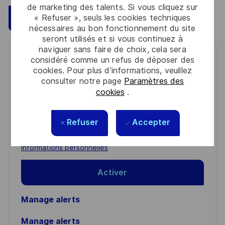
de marketing des talents. Si vous cliquez sur
Sauvegarder
« Refuser », seuls les cookies techniques
Postulez maintenant
nécessaires au bon fonctionnement du site
seront utilisés et si vous continuez à
naviguer sans faire de choix, cela sera
considéré comme un refus de déposer des
Get notified for similar jobs
cookies. Pour plus d’informations, veuillez
consulter notre page
Paramètres des
You'll receive updates once a week
cookies
.
Enter
Email
Refuser
Accepter
address
Required
Lire et accepter les conditions de traitement des
(Required)
informations personnelles
Activer
Manage alerts
Manage alerts