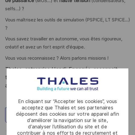
de puissance
haute tension
(MOS…) et
(condensateurs,
selfs…) ?
Vous maîtrisez les outils de simulation (PSPICE, LT SPICE...)
?
Vous savez travailler en autonomie, vous êtes rigoureux,
créatif et avez un fort esprit d'équipe.
Vous vous reconnaissez ? Alors parlons missions !
Thales, entreprise Handi-Engagée, reconnait
tous les talents. La diversité est notre meilleur
atout. Postulez et rejoignez nous !
En cliquant sur “Accepter les cookies”, vous
acceptez que Thales et ses partenaires
déposent des cookies sur votre appareil afin
Explorez un site
d’améliorer la navigation sur le site,
d’analyser l’utilisation du site et de
contribuer à nos efforts de recrutement et