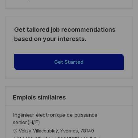
Get tailored job recommendations
based on your interests.
Get Started
Emplois similaires
Ingénieur électronique de puissance
sénior(H/F)
l
Vélizy-Villacoublay, Yvelines, 78140