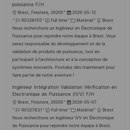
o
d
c
puissance F/H
n
u
h
l
D
Brest, Finistere, 29200
2026-05-12
p
a
o
R
a
C
R0328155
Full time
Matériel
Brest
o
g
c
é
t
a
Nous recherchons un Ingénieur en Électronique de
s
e
a
f
e
t
Puissance pour rejoindre notre équipe à Brest. Vous
t
l
é
d
é
serez responsable du développement et de la
e
i
r
’
g
validation de produits de puissance, tout en
s
e
a
o
participant à l'architecture et à la conception de
a
n
f
r
systèmes innovants. Postulez dès maintenant pour
t
c
f
i
faire partie de notre aventure !
i
e
i
e
Ingénieur Intégration Validation Vérification en
o
d
c
Electronique de Puissance (IVV) F/H
n
u
h
l
D
Brest, Finistere, 29200
2026-05-07
p
a
o
R
a
C
R0327831
Full time
Matériel
Brest
o
g
c
é
t
a
Nous recherchons un Ingénieur IVV en Électronique
s
e
a
f
e
t
de Puissance pour rejoindre notre équipe à Brest.
t