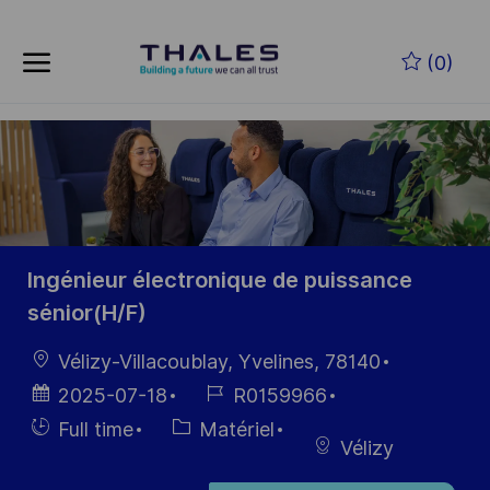
Skip to main content
Skip to main content
(0)
-
-
Ingénieur électronique de puissance
sénior(H/F)
localisation
Vélizy-Villacoublay, Yvelines, 78140
Date
Référence
2025-07-18
R0159966
d’affichage
du poste
Hiring
Catégorie
Full time
Matériel
Vélizy
Type