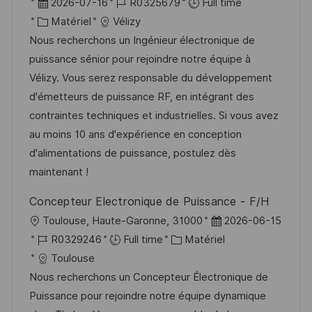
o
D
R
2026-07-16
R0325679
Full time
c
a
C
é
Matériel
Vélizy
a
t
a
f
Nous recherchons un Ingénieur électronique de
l
e
t
é
puissance sénior pour rejoindre notre équipe à
i
d
é
r
Vélizy. Vous serez responsable du développement
s
’
g
e
d'émetteurs de puissance RF, en intégrant des
a
a
o
n
contraintes techniques et industrielles. Si vous avez
t
f
r
c
au moins 10 ans d'expérience en conception
i
f
i
e
d'alimentations de puissance, postulez dès
o
i
e
d
maintenant !
n
c
u
Concepteur Electronique de Puissance - F/H
h
p
l
D
Toulouse, Haute-Garonne, 31000
2026-06-15
a
o
o
R
C
a
R0329246
Full time
Matériel
g
s
c
é
a
t
Toulouse
e
t
a
f
t
e
Nous recherchons un Concepteur Électronique de
e
l
é
é
d
Puissance pour rejoindre notre équipe dynamique