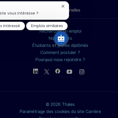
LinkedIn
Facebook
twitter
e-
Fermer
Données personnelles
mail
la
ste vous intéresse ?
notification
du
is intéressé
Emplois similaires
chatbot
Rechercher un emploi
Nos métiers
Étudiants et jeunes diplômés
Comment postuler ?
Pourquoi nous rejoindre ?
© 2026 Thales
Paramétrage des cookies du site Carrière