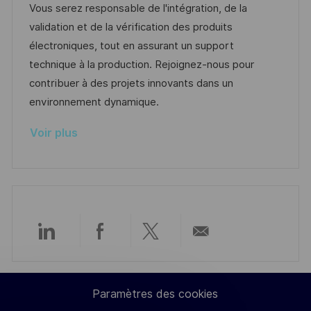
l
é
d
é
Vous serez responsable de l'intégration, de la
e
i
r
’
g
validation et de la vérification des produits
s
e
a
o
électroniques, tout en assurant un support
a
n
f
r
technique à la production. Rejoignez-nous pour
t
c
f
i
contribuer à des projets innovants dans un
i
e
i
e
environnement dynamique.
o
d
c
Voir plus
n
u
h
p
a
o
g
s
e
t
e
Partager
Partager
Partager
Partager
via
via
via
par
Paramètres des cookies