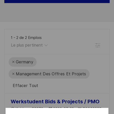
1
-
2
de
2
Emplois
Filtre
Germany
Management Des Offres Et Projets
Effacer Tout
the
No
Werkstudent Bids & Projects / PMO
results
result
L
D
R
Koblenz, 56070
2026-07-22
R0332008
are
found