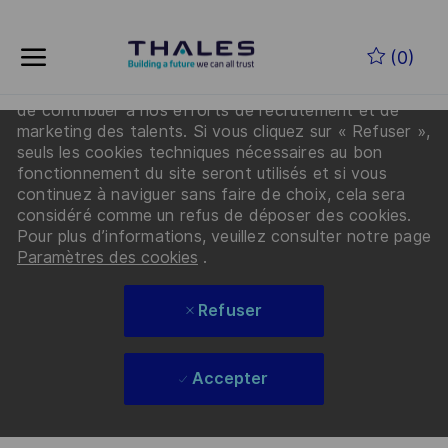
En cliquant sur « Accepter les cookies », vous
Skip to main content
acceptez que Thales et ses partenaires déposent
(0)
des cookies sur votre appareil afin d’améliorer la
navigation sur le site, d’analyser l’utilisation du site et
de contribuer à nos efforts de recrutement et de
-
marketing des talents. Si vous cliquez sur « Refuser »,
seuls les cookies techniques nécessaires au bon
fonctionnement du site seront utilisés et si vous
continuez à naviguer sans faire de choix, cela sera
considéré comme un refus de déposer des cookies.
Pour plus d’informations, veuillez consulter notre page
Paramètres des cookies
.
Refuser
Accepter
Skip to main content