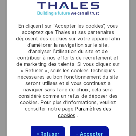
O
A
É
Part Time
updated
C
C
T
F
Management Des Offres Et Projets
A
A
E
É
Koblenz
En cliquant sur “Accepter les cookies”, vous
L
T
D
R
Wir suchen einen engagierten Werkstudenten
acceptez que Thales et ses partenaires
I
É
’
E
déposent des cookies sur votre appareil afin
(w/m/d) im Bereich Bids & Projects / PMO, der unser
S
G
A
N
d’améliorer la navigation sur le site,
Team bei der internen Angebotserstellung und
A
O
F
C
d’analyser l’utilisation du site et de
Projektmanagementprozessen unterstützt. Wenn
contribuer à nos efforts de recrutement et
T
R
F
E
de marketing des talents. Si vous cliquez sur
Sie Interesse an Projektmanagement und
I
I
I
D
« Refuser », seuls les cookies techniques
Prozessoptimierung haben, freuen wir uns auf Ihre
O
E
C
U
nécessaires au bon fonctionnement du site
Bewerbung!
seront utilisés et si vous continuez à
N
H
P
naviguer sans faire de choix, cela sera
Sauvegarder Werkstudent Bids & Pro
Sauvegarder
A
O
considéré comme un refus de déposer des
G
S
cookies. Pour plus d’informations, veuillez
E
T
consulter notre page
Paramètres des
Werkstudent (m/w/d) Marketing /
cookies
.
E
Produktmanagement Cyber Security
L
D
Ditzingen, 71254
2026-08-06
Refuser
Accepter