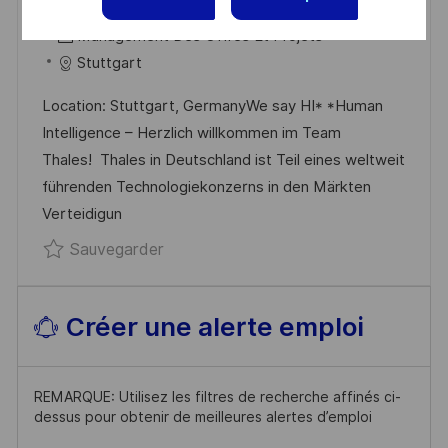
O
R
A
R0335623
Part Time
C
É
C
T
Management Des Offres Et Projets
A
F
A
E
Stuttgart
L
É
T
D
Location: Stuttgart, GermanyWe say HI* *Human
I
R
É
’
Intelligence – Herzlich willkommen im Team
S
E
G
A
Thales! Thales in Deutschland ist Teil eines weltweit
A
N
O
F
führenden Technologiekonzerns in den Märkten
T
C
R
F
Verteidigun
I
E
I
I
Sauvegarder Werkstudent (m/w/d) Ma
Sauvegarder
O
D
E
C
N
U
H
P
A
Créer une alerte emploi
O
G
S
E
T
REMARQUE: Utilisez les filtres de recherche affinés ci-
E
dessus pour obtenir de meilleures alertes d’emploi