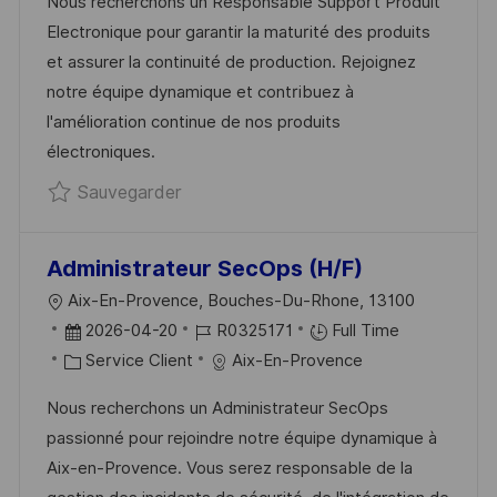
Nous recherchons un Responsable Support Produit
L
É
É
D
Electronique pour garantir la maturité des produits
I
R
G
’
et assurer la continuité de production. Rejoignez
S
E
O
A
notre équipe dynamique et contribuez à
A
N
R
F
l'amélioration continue de nos produits
T
C
I
F
électroniques.
I
E
E
I
Sauvegarder Responsable Support Pr
Sauvegarder
O
D
C
N
U
H
P
A
Administrateur SecOps (H/F)
O
G
L
Aix-En-Provence, Bouches-Du-Rhone, 13100
S
E
O
D
R
2026-04-20
R0325171
Full Time
T
C
A
C
É
Service Client
Aix-En-Provence
E
A
T
A
F
Nous recherchons un Administrateur SecOps
L
E
T
É
passionné pour rejoindre notre équipe dynamique à
I
D
É
R
Aix-en-Provence. Vous serez responsable de la
S
’
G
E