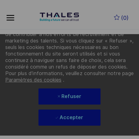
En cliquant sur « Accepter les cookies », vous
Skip to main content
acceptez que Thales et ses partenaires déposent
(0)
des cookies sur votre appareil afin d’améliorer la
navigation sur le site, d’analyser l’utilisation du site et
de contribuer à nos efforts de recrutement et de
-
marketing des talents. Si vous cliquez sur « Refuser »,
seuls les cookies techniques nécessaires au bon
fonctionnement du site seront utilisés et si vous
continuez à naviguer sans faire de choix, cela sera
considéré comme un refus de déposer des cookies.
Pour plus d’informations, veuillez consulter notre page
Paramètres des cookies
.
Refuser
Accepter
Skip to main content