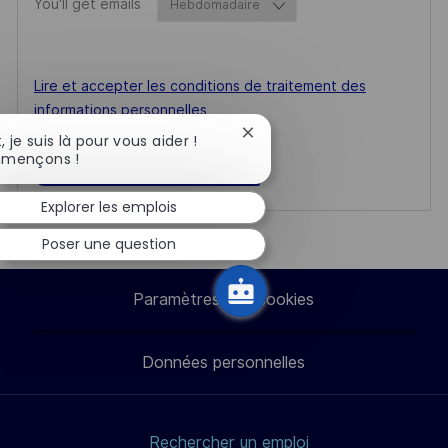
Required
You'll get emails
Required
Lire et accepter les conditions de traitement des
informations personnelles
Fermer
, je suis là pour vous aider !
la
mençons !
Créer une alerte emploi
notification
du
Explorer les emplois
chatbot
Poser une question
Paramètres des cookies
Données personnelles
Rechercher un emploi