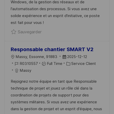
Windows, de la gestion des réseaux et de
A
N
F
R
l'automatisation des processus. Si vous avez une
T
C
F
I
solide expérience et un esprit d'initiative, ce poste
I
E
I
E
est fait pour vous !
O
D
C
Sauvegarder Administrateur systèm
Sauvegarder
N
U
H
P
A
O
G
Responsable chantier SMART V2
S
E
L
D
Massy, Essonne, 91883
2025-12-12
T
O
R
A
C
R0310557
Full Time
Service Client
E
C
É
T
A
Massy
A
F
E
T
Rejoignez notre équipe en tant que Responsable
L
É
D
É
technique de projet et jouez un rôle clé dans la
I
R
’
G
coordination de projets de support pour des
S
E
A
O
systèmes militaires. Si vous avez une expérience
A
N
F
R
dans la gestion de projet et un esprit d'équipe, nous
T
C
F
I