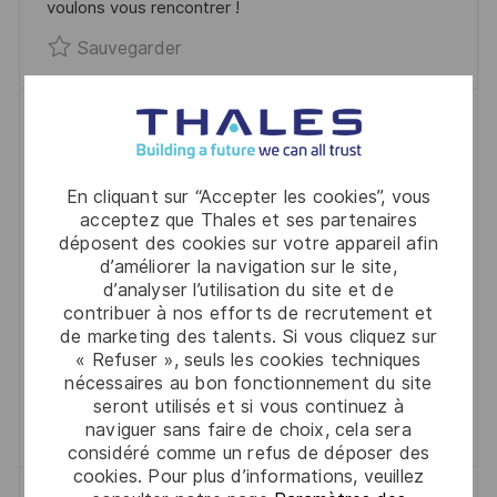
voulons vous rencontrer !
I
E
I
E
Sauvegarder Responsable chantier 
Sauvegarder
O
D
C
N
U
H
P
A
Braseur expérimenté (samedi et
O
G
dimanche) H/F
S
E
L
D
Étrelles, Ille-Et-Vilaine, 35370
2025-04-30
En cliquant sur “Accepter les cookies”, vous
T
O
R
C
A
acceptez que Thales et ses partenaires
R0286457
Full Time
Industrie
E
déposent des cookies sur votre appareil afin
C
É
A
T
Etrelles
d’améliorer la navigation sur le site,
A
F
T
E
d’analyser l’utilisation du site et de
Situé aux portes de la Bretagne, le site d'Etrelles
L
É
É
D
contribuer à nos efforts de recrutement et
est le centre d'excellence en microélectronique,
de marketing des talents. Si vous cliquez sur
I
R
G
’
regroupant les activités de développement, de
« Refuser », seuls les cookies techniques
S
E
O
A
nécessaires au bon fonctionnement du site
production, d'intégration et de test. L'électronique...
A
N
R
F
seront utilisés et si vous continuez à
Sauvegarder Braseur expérimenté (s
Sauvegarder
T
C
I
F
naviguer sans faire de choix, cela sera
considéré comme un refus de déposer des
I
E
E
I
cookies. Pour plus d’informations, veuillez
O
D
C