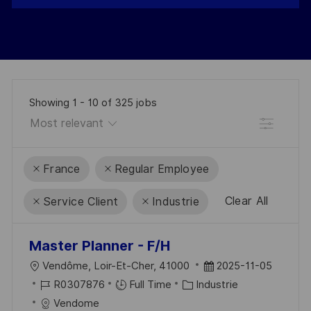
Showing
1
-
10
of
325
jobs
Filter
France
Regular Employee
Clear All
Service Client
Industrie
the
No
Master Planner - F/H
results
result
L
D
Vendôme, Loir-Et-Cher, 41000
2025-11-05
are
found
O
R
C
A
R0307876
Full Time
Industrie
updated
C
É
A
T
Vendome