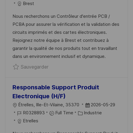
C
É
T
A
Brest
T
A
F
E
T
E
Nous recherchons un Contrôleur d'entrée PCB /
L
É
D
É
PCBA pour assurer la vérification et la validation des
I
R
’
G
circuits imprimés et des cartes électroniques.
S
E
A
O
Rejoignez notre équipe à Brest et contribuez à
A
N
F
R
garantir la qualité de nos produits tout en travaillant
T
C
F
I
dans un environnement inclusif et dynamique.
I
E
I
E
Sauvegarder Contrôleur d'entrée PCB
Sauvegarder
O
D
C
N
U
H
P
A
Responsable Support Produit
O
G
Electronique (H/F)
S
E
L
D
Étrelles, Ille-Et-Vilaine, 35370
2026-05-29
T
O
R
C
A
R0328893
Full Time
Industrie
E
C
É
A
T
Etrelles
A
F
T
E