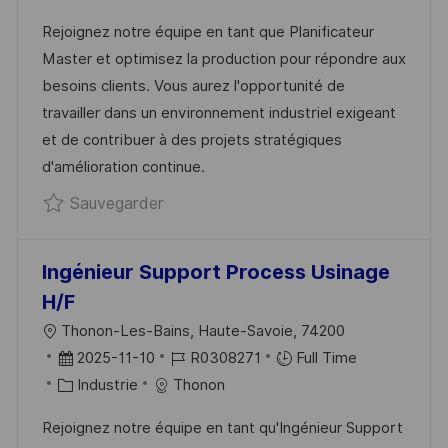
A
F
T
E
Rejoignez notre équipe en tant que Planificateur
L
É
É
D
Master et optimisez la production pour répondre aux
I
R
G
’
besoins clients. Vous aurez l'opportunité de
S
E
O
A
travailler dans un environnement industriel exigeant
A
N
R
F
et de contribuer à des projets stratégiques
T
C
I
F
d'amélioration continue.
I
E
E
I
Sauvegarder Master Planner - F/H R
Sauvegarder
O
D
C
N
U
H
P
A
Ingénieur Support Process Usinage
O
G
H/F
S
E
L
Thonon-Les-Bains, Haute-Savoie, 74200
T
O
D
R
2025-11-10
R0308271
Full Time
E
C
A
C
É
Industrie
Thonon
A
T
A
F
Rejoignez notre équipe en tant qu'Ingénieur Support
L
E
T
É