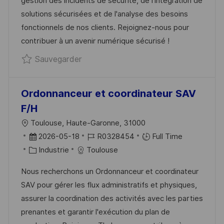
gestion des incidents de sécurité, de l'intégration de
A
A
O
N
solutions sécurisées et de l'analyse des besoins
T
F
R
C
fonctionnels de nos clients. Rejoignez-nous pour
I
F
I
E
contribuer à un avenir numérique sécurisé !
O
I
E
D
Sauvegarder Administrateur SecOps 
Sauvegarder
N
C
U
H
P
A
O
Ordonnanceur et coordinateur SAV
G
S
F/H
E
T
L
Toulouse, Haute-Garonne, 31000
E
O
D
R
2026-05-18
R0328454
Full Time
C
A
C
É
Industrie
Toulouse
A
T
A
F
Nous recherchons un Ordonnanceur et coordinateur
L
E
T
É
SAV pour gérer les flux administratifs et physiques,
I
D
É
R
assurer la coordination des activités avec les parties
S
’
G
E
prenantes et garantir l'exécution du plan de
A
A
O
N