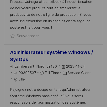
Process Usinage et contribuez à l'industrialisation
I
D
É
R
de nouveaux produits tout en améliorant la
S
’
G
E
productivité de notre ligne de production. Si vous
A
A
O
N
avez une expertise en usinage et en fraisage, ce
T
F
R
C
poste est fait pour vous !
I
F
I
E
Sauvegarder Ingénieur Support Proc
Sauvegarder
O
I
E
D
N
C
U
H
P
Administrateur système Windows /
A
O
SysOps
G
S
L
D
Lambersart, Nord, 59130
2025-11-24
E
T
O
R
A
C
R0309537
Full Time
Service Client
E
C
É
T
A
Lille
A
F
E
T
Rejoignez notre équipe en tant qu'Administrateur
L
É
D
É
Système Windows passionné, où vous serez
I
R
’
G
responsable de l'administration des systèmes
S
E
A
O