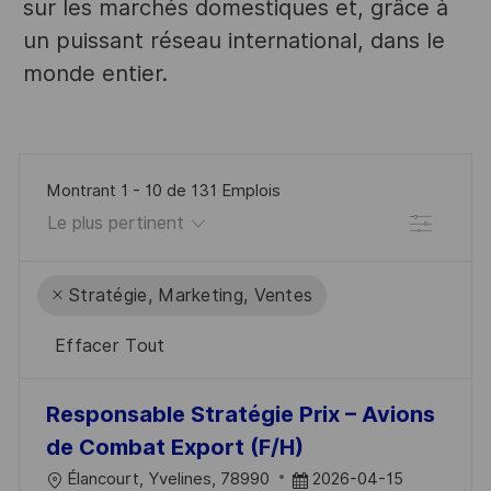
sur les marchés domestiques et, grâce à
un puissant réseau international, dans le
monde entier.
Montrant
1
-
10
de
131
Emplois
Filtre
Stratégie, Marketing, Ventes
Effacer Tout
the
No
Responsable Stratégie Prix – Avions
results
result
de Combat Export (F/H)
are
found
L
D
Élancourt, Yvelines, 78990
2026-04-15
updated