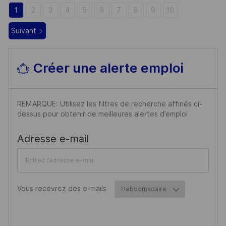
A
O
1
2
3
4
5
6
7
8
9
10
G
S
Suivant
E
T
E
Créer une alerte emploi
REMARQUE: Utilisez les filtres de recherche affinés ci-
dessus pour obtenir de meilleures alertes d’emploi
Required
Adresse e-mail
Required
Vous recevrez des e-mails