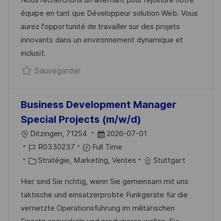
’
G
E
équipe en tant que Développeur solution Web. Vous
A
O
N
aurez l'opportunité de travailler sur des projets
F
R
C
innovants dans un environnement dynamique et
F
I
E
inclusif.
I
E
D
Sauvegarder ALTERNANCE – Développ
Sauvegarder
C
U
H
P
Business Development Manager
A
O
Special Projects (m/w/d)
G
S
E
T
L
D
Ditzingen, 71254
2026-07-01
E
O
R
A
R0330237
Full Time
C
É
C
T
Stratégie, Marketing, Ventes
Stuttgart
A
F
A
E
Hier sind Sie richtig, wenn Sie gemeinsam mit uns
L
É
T
D
taktische und einsatzerprobte Funkgeräte für die
I
R
É
’
vernetzte Operationsführung im militärischen
S
E
G
A