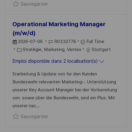
Sauvegarder ALTERNANCE - Chargé ma
Sauvegarder
N
C
U
H
P
A
O
Operational Marketing Manager
G
S
(m/w/d)
E
T
D
R
2026-07-06
R0332776
Full Time
E
A
C
É
Stratégie, Marketing, Ventes
Stuttgart
T
A
F
Emploi disponible dans 2 localisation(s)
E
T
É
D
É
R
Erarbeitung & Update von für den Kunden
’
G
E
Bundeswehr relevanten Marketing-. Unterstützung
A
O
N
unserer Key Account Manager bei der Vorbereitung
F
R
C
von. sowie über die Bundeswehr, sind ein Plus. Mit
F
I
E
unserer nac...
I
E
D
Sauvegarder Operational Marketing 
Sauvegarder
C
U
H
P