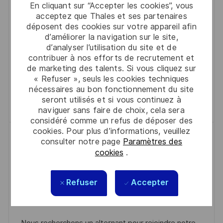
En cliquant sur “Accepter les cookies”, vous
A
F
A
E
acceptez que Thales et ses partenaires
Nous recherchons un Ingénieur Commercial LASER
L
É
T
D
déposent des cookies sur votre appareil afin
pour développer et renforcer les ventes de
d’améliorer la navigation sur le site,
I
R
É
’
solutions laser auprès d'institutions étatiques et
d’analyser l’utilisation du site et de
S
E
G
A
contribuer à nos efforts de recrutement et
d'entreprises de pointe. Rejoignez une équipe
A
N
O
F
de marketing des talents. Si vous cliquez sur
dynamique et innovante au sein d'un environnement
T
C
R
F
« Refuser », seuls les cookies techniques
international.
nécessaires au bon fonctionnement du site
I
E
I
I
seront utilisés et si vous continuez à
Sauvegarder Ingénieur Commercial 
Sauvegarder
O
D
E
C
naviguer sans faire de choix, cela sera
N
U
H
considéré comme un refus de déposer des
cookies. Pour plus d’informations, veuillez
P
A
ALTERNANCE – Développeur
consulter notre page
Paramètres des
O
G
solution Web – F/H
cookies
.
S
E
D
R
2026-06-15
R0323650
Full Time
T
A
C
É
Stratégie, Marketing, Ventes
Massy
Refuser
Accepter
E
T
A
F
Emploi disponible dans 2 localisation(s)
E
T
É
D
É
R
Nous recherchons un alternant pour rejoindre notre