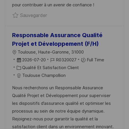
T
F
R
C
pour contribuer à un avenir de confiance !
I
F
I
E
Sauvegarder SUPPLY CHAIN QUALITY 
Sauvegarder
O
I
E
D
N
C
U
H
P
Responsable Assurance Qualité
A
O
Projet et Développement (F/H)
G
S
L
Toulouse, Haute-Garonne, 31000
E
T
O
D
R
2026-07-20
R0320027
Full Time
E
C
A
C
É
Qualité Et Satisfaction Client
A
T
A
F
Toulouse Champollion
L
E
T
É
Nous recherchons un Responsable Assurance
I
D
É
R
Qualité Projet et Développement pour superviser
S
’
G
E
les dispositifs d’assurance qualité et optimiser les
A
A
O
N
processus au sein de notre équipe dynamique.
T
F
R
C
Rejoignez-nous pour garantir la qualité et la
I
F
I
E
satisfaction client dans un environnement innovant.