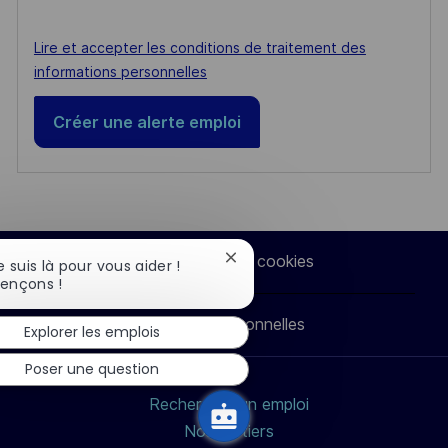
Required
Lire et accepter les conditions de traitement des
informations personnelles
Créer une alerte emploi
Paramètres des cookies
Fermer
je suis là pour vous aider !
la
nçons !
notification
du
Données personnelles
Explorer les emplois
chatbot
Poser une question
Rechercher un emploi
Nos métiers