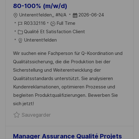
80-100% (m/w/d)
T
L
D
Unterentfelden,, #N/A
2026-06-24
E
O
R
A
R0332116
Full Time
C
É
C
T
Qualité Et Satisfaction Client
A
F
A
E
Unterentfelden
L
É
T
D
Wir suchen eine Fachperson für Q-Koordination und
I
R
É
’
Qualitätssicherung, die die Produktion bei der
S
E
G
A
Sicherstellung und Weiterentwicklung der
A
N
O
F
Qualitätsstandards unterstützt. Sie analysieren
T
C
R
F
Kundenreklamationen, optimieren Prozesse und
I
E
I
I
begleiten Produktqualifizierungen. Bewerben Sie
O
D
E
C
sich jetzt!
N
U
H
Sauvegarder Fachperson Q-Koordinat
Sauvegarder
P
A
O
G
S
E
Manager Assurance Qualité Projets