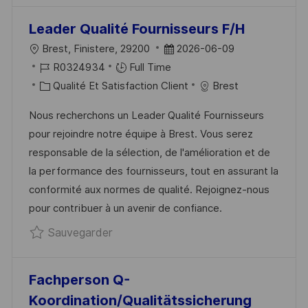
H
P
A
O
Leader Qualité Fournisseurs F/H
G
S
L
D
Brest, Finistere, 29200
2026-06-09
E
T
O
R
A
R0324934
Full Time
E
C
É
C
T
Qualité Et Satisfaction Client
Brest
A
F
A
E
Nous recherchons un Leader Qualité Fournisseurs
L
É
T
D
pour rejoindre notre équipe à Brest. Vous serez
I
R
É
’
responsable de la sélection, de l'amélioration et de
S
E
G
A
la performance des fournisseurs, tout en assurant la
A
N
O
F
conformité aux normes de qualité. Rejoignez-nous
T
C
R
F
pour contribuer à un avenir de confiance.
I
E
I
I
Sauvegarder Leader Qualité Fourniss
Sauvegarder
O
D
E
C
N
U
H
P
A
Fachperson Q-
O
G
Koordination/Qualitätssicherung
S
E