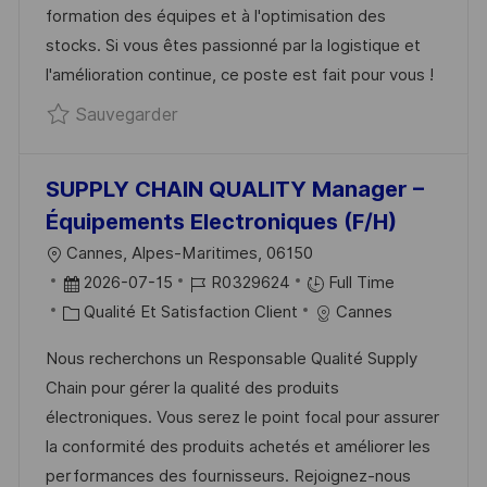
formation des équipes et à l'optimisation des
A
A
O
N
stocks. Si vous êtes passionné par la logistique et
T
F
R
C
l'amélioration continue, ce poste est fait pour vous !
I
F
I
E
Sauvegarder ALTERNANCE - Supply cha
Sauvegarder
O
I
E
D
N
C
U
H
P
SUPPLY CHAIN QUALITY Manager –
A
O
Équipements Electroniques (F/H)
G
S
L
Cannes, Alpes-Maritimes, 06150
E
T
O
D
R
2026-07-15
R0329624
Full Time
E
C
A
C
É
Qualité Et Satisfaction Client
Cannes
A
T
A
F
Nous recherchons un Responsable Qualité Supply
L
E
T
É
Chain pour gérer la qualité des produits
I
D
É
R
électroniques. Vous serez le point focal pour assurer
S
’
G
E
la conformité des produits achetés et améliorer les
A
A
O
N
performances des fournisseurs. Rejoignez-nous