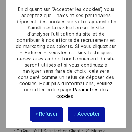
T
C
É
C
T
Qualité Et Satisfaction Client
Barcelona
En cliquant sur “Accepter les cookies”, vous
E
A
F
A
E
acceptez que Thales et ses partenaires
Estamos buscando un/a Ingeniero de Calidad para
déposent des cookies sur votre appareil afin
L
É
T
D
unirse a nuestro equipo en Barcelona. Serás
d’améliorer la navigation sur le site,
I
R
É
’
d’analyser l’utilisation du site et de
responsable de asegurar el cumplimiento del
S
E
G
A
contribuer à nos efforts de recrutement et
sistema de gestión de calidad y colaborar en la
A
N
O
F
de marketing des talents. Si vous cliquez sur
mejora continua de procesos. Si tienes experiencia
« Refuser », seuls les cookies techniques
T
C
R
F
nécessaires au bon fonctionnement du site
en Quality Assurance y conocimientos en ISO 9001,
I
E
I
I
seront utilisés et si vous continuez à
¡aplica ahora!
O
D
E
C
naviguer sans faire de choix, cela sera
Sauvegarder Quality Engineer R0333
considéré comme un refus de déposer des
Sauvegarder
N
U
H
cookies. Pour plus d’informations, veuillez
P
A
consulter notre page
Paramètres des
O
G
cookies
.
Quality Assurance Manager
S
E
fournisseurs F/H
T
Refuser
Accepter
L
D
Massy, Essonne, 91883
2026-06-29
E
O
R
A
R0302690
Full Time
C
É
C
T
Qualité Et Satisfaction Client
Massy