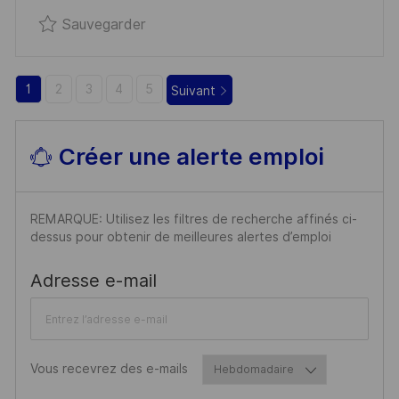
O
I
E
D
Sauvegarder Responsable Assurance 
Sauvegarder
N
C
U
H
P
A
O
1
2
3
4
5
Suivant
G
S
E
T
E
Créer une alerte emploi
REMARQUE: Utilisez les filtres de recherche affinés ci-
dessus pour obtenir de meilleures alertes d’emploi
Required
Adresse e-mail
Required
Vous recevrez des e-mails