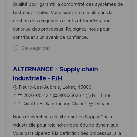
Qualité pour garantir la conformité des systèmes de
I
R
É
’
test chez Thales. Vous aurez un rôle clé dans la
S
E
G
A
gestion des exigences clients et l'amélioration
A
N
O
F
continue des processus. Rejoignez-nous pour
T
C
R
F
contribuer à un avenir de confiance.
I
E
I
I
Sauvegarder Responsable Assurance 
Sauvegarder
O
D
E
C
N
U
H
P
A
ALTERNANCE - Supply chain
O
G
industrielle - F/H
S
E
L
Fleury-Les-Aubrais, Loiret, 45000
T
O
D
R
2026-05-12
R0325626
Full Time
E
C
A
C
É
Qualité Et Satisfaction Client
Orléans
A
T
A
F
Nous recherchons un alternant en Supply Chain
L
E
T
É
industrielle pour rejoindre notre équipe dynamique.
I
D
É
R
Vous participerez à la définition des processus, à la
S
’
G
E