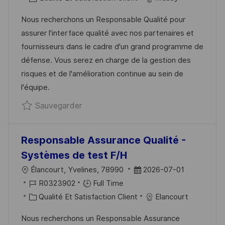
A
F
A
E
Nous recherchons un Responsable Qualité pour
L
É
T
D
assurer l'interface qualité avec nos partenaires et
I
R
É
’
fournisseurs dans le cadre d'un grand programme de
S
E
G
A
défense. Vous serez en charge de la gestion des
A
N
O
F
risques et de l'amélioration continue au sein de
T
C
R
F
l'équipe.
I
E
I
I
Sauvegarder Quality Assurance Mana
Sauvegarder
O
D
E
C
N
U
H
P
A
Responsable Assurance Qualité -
O
G
Systèmes de test F/H
S
E
L
D
Élancourt, Yvelines, 78990
2026-07-01
T
O
R
A
R0323902
Full Time
E
C
É
C
T
Qualité Et Satisfaction Client
Elancourt
A
F
A
E
Nous recherchons un Responsable Assurance
L
É
T
D