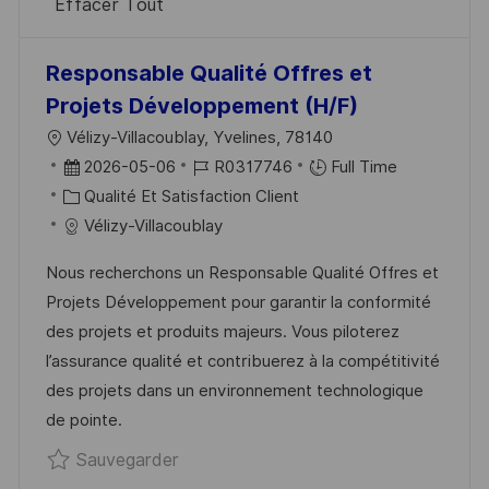
Effacer Tout
the
No
Responsable Qualité Offres et
results
result
Projets Développement (H/F)
are
found
L
Vélizy-Villacoublay, Yvelines, 78140
updated
O
D
R
2026-05-06
R0317746
Full Time
C
A
C
É
Qualité Et Satisfaction Client
A
T
A
F
Vélizy-Villacoublay
L
E
T
É
Nous recherchons un Responsable Qualité Offres et
I
D
É
R
Projets Développement pour garantir la conformité
S
’
G
E
des projets et produits majeurs. Vous piloterez
A
A
O
N
l’assurance qualité et contribuerez à la compétitivité
T
F
R
C
des projets dans un environnement technologique
I
F
I
E
de pointe.
O
I
E
D
Sauvegarder Responsable Qualité Off
Sauvegarder
N
C
U