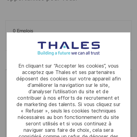
0
Emplois
Filtre
Effacer Tout
Management Général
En cliquant sur “Accepter les cookies”, vous
acceptez que Thales et ses partenaires
the
No
déposent des cookies sur votre appareil afin
results
result
d’améliorer la navigation sur le site,
are
found
d’analyser l’utilisation du site et de
contribuer à nos efforts de recrutement et
updated
de marketing des talents. Si vous cliquez sur
Il n’y a pas d’emploi pour vos
« Refuser », seuls les cookies techniques
nécessaires au bon fonctionnement du site
critères de recherche.
seront utilisés et si vous continuez à
naviguer sans faire de choix, cela sera
considéré comme un refus de déposer des