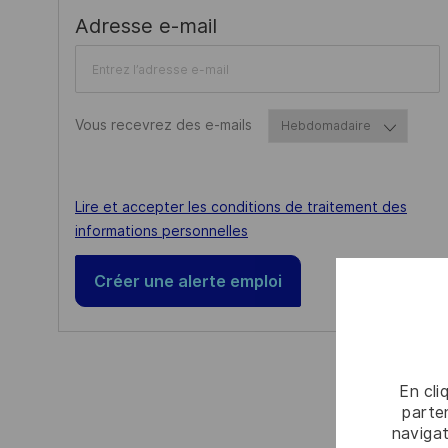
I
Required
Adresse e-mail
S
Required
Vous recevrez des e-mails
Required
Lire et accepter les conditions de traitement des
informations personnelles
Créer une alerte emploi
En cli
parten
navigat