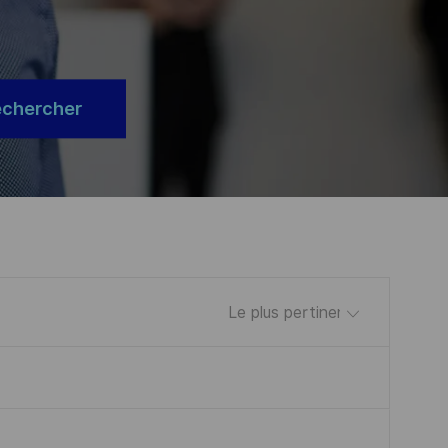
echercher
Trier par