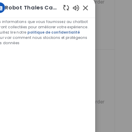
ue et
Sauvegarder
Sauvegarder
É
Robot Thales Carrières
 leadership
E
Sons
ovante. Si
E
de
s informations que vous fournissez au chatbot
ortunité est
chatbot
ront collectées pour améliorer votre expérience.
N
uillez lire notre
politique de confidentialité
activés
C
ur voir comment nous stockons et protégeons
s données
E
D
U
P
O
20291
Full Time
S
indre notre
E
Sauvegarder
Sauvegarder
on et de la
 la mise en
-nous pour
nement