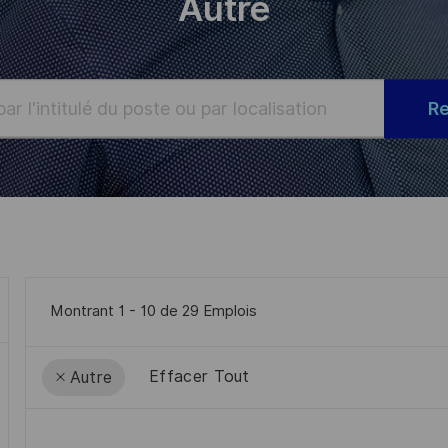
Autre
R
Montrant
1
-
10
de
29
Emplois
Effacer Tout
Autre
the
No