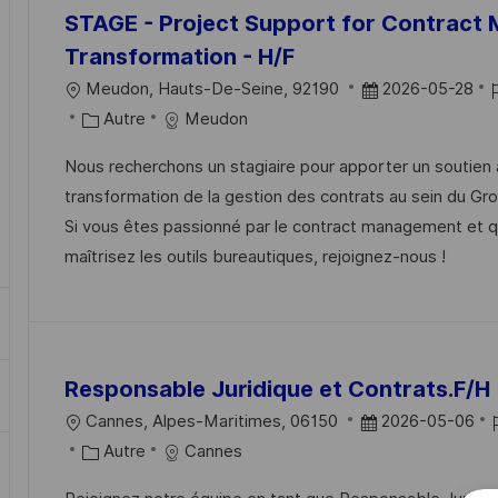
results
result
STAGE - Project Support for Contrac
are
found
Transformation - H/F
updated
L
D
Meudon, Hauts-De-Seine, 92190
2026-05-28
O
C
A
Autre
Meudon
C
A
T
F
Nous recherchons un stagiaire pour apporter un soutien 
A
T
E
transformation de la gestion des contrats au sein du Gr
L
É
D
R
Si vous êtes passionné par le contract management et 
I
G
’
maîtrisez les outils bureautiques, rejoignez-nous !
S
O
A
A
R
F
T
I
F
I
E
I
Responsable Juridique et Contrats.F/H
O
C
N
H
L
D
Cannes, Alpes-Maritimes, 06150
2026-05-06
A
O
C
A
Autre
Cannes
G
C
A
T
F