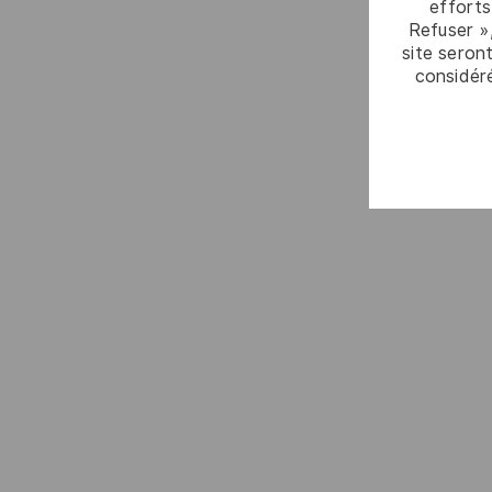
efforts
Refuser »
site seront
considér