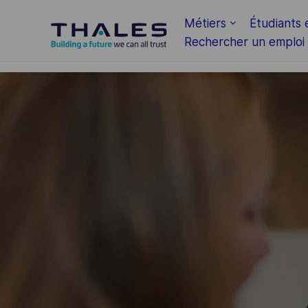
Skip to main content
Métiers
Étudiants 
Rechercher un emploi
-
-