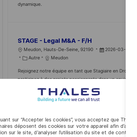
dynamique.
T
I
F
E
I
E
I
D
O
C
U
N
H
P
STAGE - Legal M&A - F/H
A
O
G
S
L
D
Meudon, Hauts-De-Seine, 92190
2026-03-19
E
T
O
C
A
Autre
Meudon
E
C
A
T
F
Rejoignez notre équipe en tant que Stagiaire en Droit M
A
T
E
participez à des projets passionnants dans un environn
L
É
D
R
international. Vous aurez l'opportunité de travailler sur 
I
G
’
de fusions et acquisitions tout en développant vos co
S
O
A
droit des affaires.
A
R
F
T
I
F
quant sur “Accepter les cookies”, vous acceptez que Thales
I
E
I
aires déposent des cookies sur votre appareil afin d’améli
O
C
ion sur le site, d’analyser l’utilisation du site et de contribu