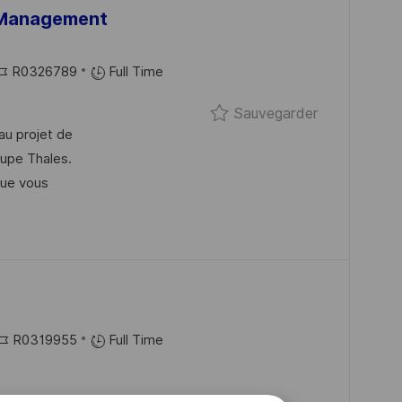
t Management
R
R0326789
Full Time
É
Sauvegarder
Sauvegarder
au projet de
É
oupe Thales.
que vous
E
N
C
E
D
U
P
R
R0319955
Full Time
O
É
S