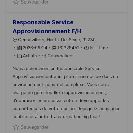
Sauvegarder Responsable Achats Proj
Sauvegarder
N
C
U
H
P
A
O
Responsable Service
G
S
Approvisionnement F/H
E
T
L
Gennevilliers, Hauts-De-Seine, 92230
E
O
D
R
2026-06-24
R0328452
Full Time
C
A
C
É
Achats
Gennevilliers
A
T
A
F
Nous recherchons un Responsable Service
L
E
T
É
Approvisionnement pour piloter une équipe dans un
I
D
É
R
environnement industriel complexe. Vous serez
S
’
G
E
chargé de gérer les flux d'approvisionnement,
A
A
O
N
d'optimiser les processus et de développer les
T
F
R
C
compétences de votre équipe. Rejoignez-nous pour
I
F
I
E
contribuer à notre transformation digitale !
O
I
E
D
Sauvegarder Responsable Service A
Sauvegarder
N
C
U