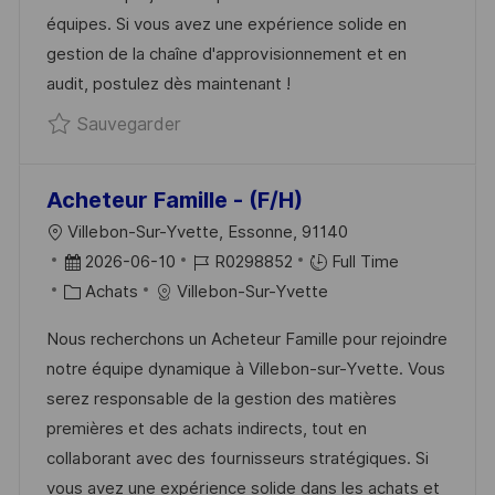
T
F
R
C
équipes. Si vous avez une expérience solide en
I
F
I
E
gestion de la chaîne d'approvisionnement et en
O
I
E
D
audit, postulez dès maintenant !
N
C
U
Sauvegarder Responsable du Dévelop
Sauvegarder
H
P
A
O
G
S
Acheteur Famille - (F/H)
E
T
L
Villebon-Sur-Yvette, Essonne, 91140
E
O
D
R
2026-06-10
R0298852
Full Time
C
A
C
É
Achats
Villebon-Sur-Yvette
A
T
A
F
Nous recherchons un Acheteur Famille pour rejoindre
L
E
T
É
notre équipe dynamique à Villebon-sur-Yvette. Vous
I
D
É
R
serez responsable de la gestion des matières
S
’
G
E
premières et des achats indirects, tout en
A
A
O
N
collaborant avec des fournisseurs stratégiques. Si
T
F
R
C
vous avez une expérience solide dans les achats et