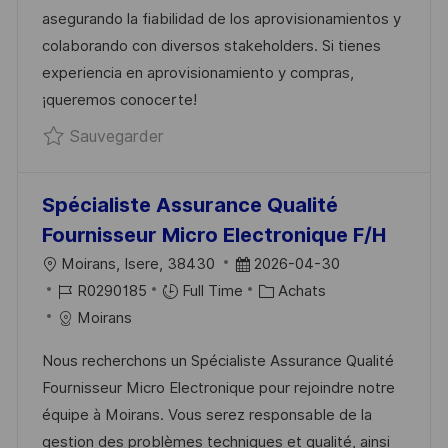
S
E
O
A
asegurando la fiabilidad de los aprovisionamientos y
A
N
R
F
colaborando con diversos stakeholders. Si tienes
T
C
I
F
experiencia en aprovisionamiento y compras,
I
E
E
I
¡queremos conocerte!
O
D
C
Sauvegarder Tactical Buyer R032781
Sauvegarder
N
U
H
P
A
O
G
Spécialiste Assurance Qualité
S
E
Fournisseur Micro Electronique F/H
T
L
D
Moirans, Isere, 38430
2026-04-30
E
O
R
A
C
R0290185
Full Time
Achats
C
É
T
A
Moirans
A
F
E
T
Nous recherchons un Spécialiste Assurance Qualité
L
É
D
É
Fournisseur Micro Electronique pour rejoindre notre
I
R
’
G
équipe à Moirans. Vous serez responsable de la
S
E
A
O
gestion des problèmes techniques et qualité, ainsi