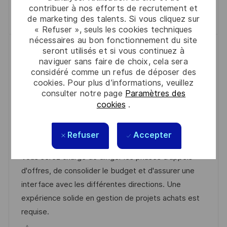
I
F
I
E
contribuer à nos efforts de recrutement et
Sauvegarder Responsable Achat Catég
Sauvegarder
O
I
E
D
de marketing des talents. Si vous cliquez sur
« Refuser », seuls les cookies techniques
N
C
U
nécessaires au bon fonctionnement du site
H
P
Responsable Achats Projets
seront utilisés et si vous continuez à
A
O
naviguer sans faire de choix, cela sera
Immobiliers (H/F)
G
S
considéré comme un refus de déposer des
L
Meudon, Hauts-De-Seine, 92190
cookies. Pour plus d’informations, veuillez
E
T
consulter notre page
Paramètres des
O
D
R
2026-06-22
R0325660
Full Time
E
cookies
.
C
A
C
É
Achats
Meudon
A
T
A
F
Nous recherchons un Responsable Achats Projets
Refuser
L
E
T
É
Accepter
Immobiliers pour rejoindre notre équipe à Meudon.
I
D
É
R
Vous serez chargé de diriger les phases d'appels
S
’
G
E
d'offres, de consolider le budget et d'assurer une
A
A
O
N
interface avec les différentes directions. Une
T
F
R
C
expérience solide en gestion de projets achats est
I
F
I
E
requise.
O
I
E
D