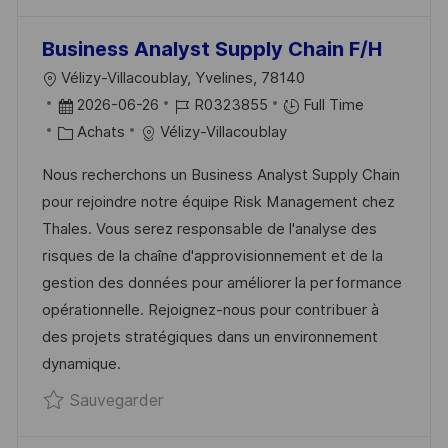
H
P
A
O
Business Analyst Supply Chain F/H
G
S
L
Vélizy-Villacoublay, Yvelines, 78140
E
T
O
D
R
2026-06-26
R0323855
Full Time
E
C
A
C
É
Achats
Vélizy-Villacoublay
A
T
A
F
Nous recherchons un Business Analyst Supply Chain
L
E
T
É
pour rejoindre notre équipe Risk Management chez
I
D
É
R
Thales. Vous serez responsable de l'analyse des
S
’
G
E
risques de la chaîne d'approvisionnement et de la
A
A
O
N
gestion des données pour améliorer la performance
T
F
R
C
opérationnelle. Rejoignez-nous pour contribuer à
I
F
I
E
des projets stratégiques dans un environnement
O
I
E
D
dynamique.
N
C
U
Sauvegarder Business Analyst Suppl
Sauvegarder
H
P
A
O