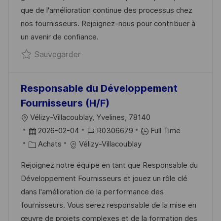
A
N
F
R
que de l'amélioration continue des processus chez
T
C
F
I
nos fournisseurs. Rejoignez-nous pour contribuer à
I
E
I
E
un avenir de confiance.
O
D
C
Sauvegarder Spécialiste Assurance Qu
Sauvegarder
N
U
H
P
A
O
G
Responsable du Développement
S
E
Fournisseurs (H/F)
T
L
Vélizy-Villacoublay, Yvelines, 78140
E
O
D
R
2026-02-04
R0306679
Full Time
C
A
C
É
Achats
Vélizy-Villacoublay
A
T
A
F
Rejoignez notre équipe en tant que Responsable du
L
E
T
É
Développement Fournisseurs et jouez un rôle clé
I
D
É
R
dans l'amélioration de la performance des
S
’
G
E
fournisseurs. Vous serez responsable de la mise en
A
A
O
N
œuvre de projets complexes et de la formation des