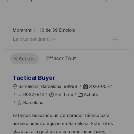
Montrant
1
-
10
de
39
Emplois
Filtre
Effacer Tout
Achats
the
No
Tactical Buyer
results
result
L
D
Barcelona, Barcelona, 99999
2026-05-21
are
found
O
R
C
A
R0327813
Full Time
Achats
updated
C
É
A
T
Barcelona
A
F
T
E
Estamos buscando un Comprador Táctico para
L
É
É
D
unirse a nuestro equipo en Barcelona. Este rol es
I
R
G
’
clave para la gestión de compras industriales,