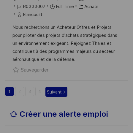
E
T
O
R
C
A
R0333007
Full Time
Achats
E
C
É
A
T
Elancourt
A
F
T
E
Nous recherchons un Acheteur Offres et Projets
L
É
É
D
pour piloter des projets d'achats stratégiques dans
I
R
G
’
un environnement exigeant. Rejoignez Thales et
S
E
O
A
contribuez à des programmes majeurs du secteur
A
N
R
F
aéronautique et de la défense.
T
C
I
F
Sauvegarder Acheteur offres et pro
Sauvegarder
I
E
E
I
O
D
C
N
U
H
1
2
3
4
Suivant
P
A
O
G
S
E
Créer une alerte emploi
T
E