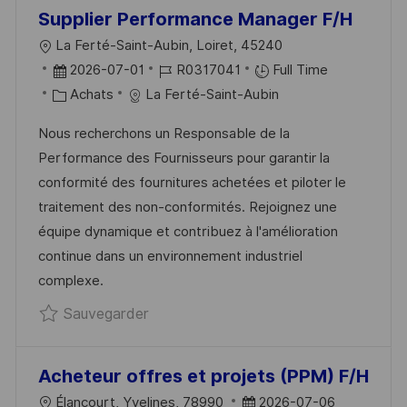
G
S
Supplier Performance Manager F/H
E
T
L
La Ferté-Saint-Aubin, Loiret, 45240
E
O
D
R
2026-07-01
R0317041
Full Time
C
A
C
É
Achats
La Ferté-Saint-Aubin
A
T
A
F
Nous recherchons un Responsable de la
L
E
T
É
Performance des Fournisseurs pour garantir la
I
D
É
R
conformité des fournitures achetées et piloter le
S
’
G
E
traitement des non-conformités. Rejoignez une
A
A
O
N
équipe dynamique et contribuez à l'amélioration
T
F
R
C
continue dans un environnement industriel
I
F
I
E
complexe.
O
I
E
D
Sauvegarder Supplier Performance M
Sauvegarder
N
C
U
H
P
A
O
Acheteur offres et projets (PPM) F/H
G
S
L
D
Élancourt, Yvelines, 78990
2026-07-06