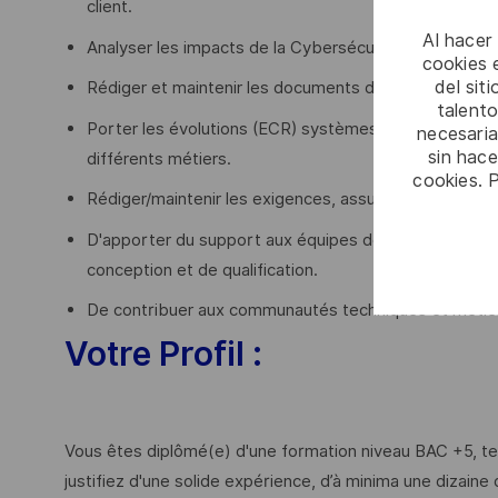
client.
Al hacer
Analyser les impacts de la Cybersécurité sur le systèm
cookies e
del sit
Rédiger et maintenir les documents d'architecture.
talento
Porter les évolutions (ECR) systèmes liés à la Cyber 
necesaria
sin hac
différents métiers.
cookies. 
Rédiger/maintenir les exigences, assurer leurs traçabil
D'apporter du support aux équipes de la Business Li
conception et de qualification.
De contribuer aux communautés techniques et métier
Votre Profil :
Vous êtes diplômé(e) d'une formation niveau BAC +5, tel 
justifiez d'une solide expérience, d’à minima une dizaine