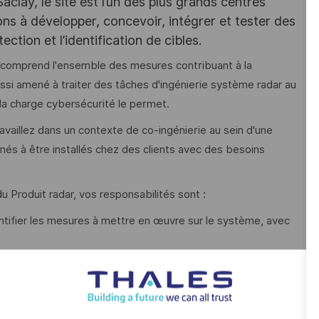
lay, le site est l’un des plus grands centres
ns à développer, concevoir, intégrer et tester des
ction et l’identification de cibles.
é comprend l'ensemble des mesures contribuant à la
si amené à traiter des tâches d'ingénierie système radar au
 la charge cybersécurité le permet.
vaillez dans un contexte de co-ingénierie au sein d'une
tinés à être installés chez des clients avec des besoins
 Produit radar, vos responsabilités sont :
entifier les mesures à mettre en œuvre sur le système, avec
étermination des options et solutions de sécurité pour
exigences client, tout en prenant en compte les contraintes
litique produit, propriété intellectuelle, etc.), réglementaires et