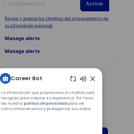
Activar
Email
address
Required
Revise y acepte los términos del procesamiento de
(Required)
su información personal
Manage alerts
Manage alerts
Career Bot
Get tailored job
Sonidos
recommendations
de
La información que proporciona al chatbot será
based on your
chatbot
recogida para mejorar su experiencia. Por favor,
lea nuestra
política de privacidad
para ver
habilitados
interests.
cómo almacenamos y protegemos sus datos