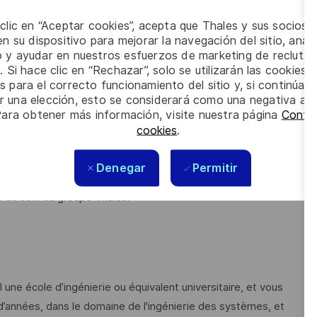
 clic en “Aceptar cookies”, acepta que Thales y sus socios 
e, y compris la validation, l'exploitation et la maintenance.
n su dispositivo para mejorar la navegación del sitio, anali
io y ayudar en nuestros esfuerzos de marketing de recluta
. Si hace clic en “Rechazar”, solo se utilizarán las cookies 
et leurs instructions complètes, en coordination avec les
s para el correcto funcionamiento del sitio y, si continúa
er una elección, esto se considerará como una negativa a d
Para obtener más información, visite nuestra página
Config
ités et leurs suivies.
cookies
.
ne SRA lors des phases de réponses aux appels d'offres, de
Denegar
Permitir
 au sein du groupe Thales.
une école d’ingénierie ou équivalent universitaire, et vous
 d’années, dans le domaine de l'ingénierie des systèmes, et