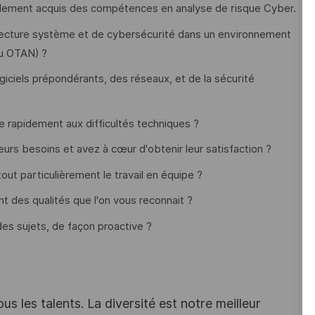
lement acquis des compétences en analyse de risque Cyber.
tecture système et de cybersécurité dans un environnement
ou OTAN) ?
ciels prépondérants, des réseaux, et de la sécurité
e rapidement aux difficultés techniques ?
leurs besoins et avez à cœur d'obtenir leur satisfaction ?
out particulièrement le travail en équipe ?
nt des qualités que l'on vous reconnait ?
 des sujets, de façon proactive ?
s les talents. La diversité est notre meilleur