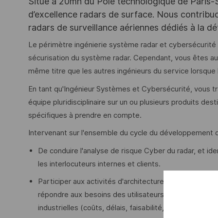
Situé à 20mn du Pôle technologique de Paris-Sac
d’excellence radars de surface. Nous contribuo
radars de surveillance aériennes dédiés à la déte
Le périmètre ingénierie système radar et cybersécurit
sécurisation du système radar. Cependant, vous êtes aus
même titre que les autres ingénieurs du service lorsque
En tant qu'Ingénieur Systèmes et Cybersécurité, vous tra
équipe pluridisciplinaire sur un ou plusieurs produits des
spécifiques à prendre en compte.
Intervenant sur l'ensemble du cycle du développement du
De conduire l'analyse de risque Cyber du radar, et id
les interlocuteurs internes et clients.
Participer aux activités d'architecture radar par la d
répondre aux besoins des utilisateurs/métiers et aux 
industrielles (coûts, délais, faisabilité, testabilité, po