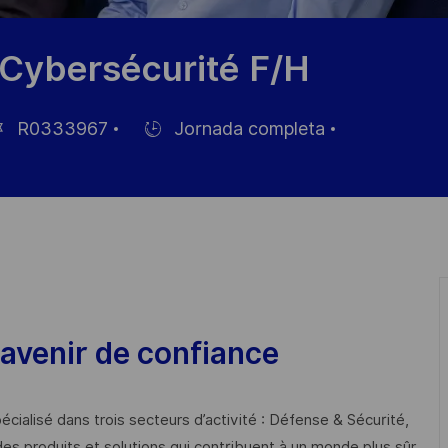
 Cybersécurité F/H
R0333967
Jornada completa
Hiring
Type
leo
avenir de confiance
cialisé dans trois secteurs d’activité : Défense & Sécurité,
des produits et solutions qui contribuent à un monde plus sûr,