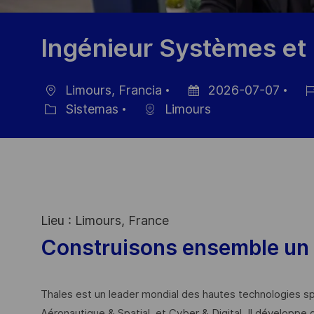
Ingénieur Systèmes et
Limours, Francia
2026-07-07
Ubicación
Fecha
ID
Sistemas
Limours
Categoría
de
de
publicación
emp
Lieu : Limours, France
Construisons ensemble un 
Thales est un leader mondial des hautes technologies spé
Aéronautique & Spatial, et Cyber & Digital. Il développe 