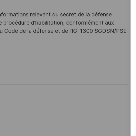
nformations relevant du secret de la défense
une procédure d’habilitation, conformément aux
s du Code de la défense et de l’IGI 1300 SGDSN/PSE