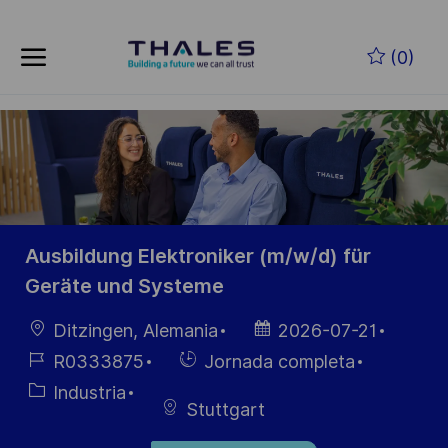
Skip to main content
Saltar al contenido principal
(0)
-
-
Ausbildung Elektroniker (m/w/d) für
Geräte und Systeme
Ubicación
Fecha de
Ditzingen, Alemania
2026-07-21
publicación
ID de
Hiring
R0333875
Jornada completa
empleo
Type
Categoría
Industria
Stuttgart