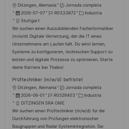
l
U
Ditzingen, Alemania
Jornada completa
i
b
F
I
C
2026-07-07
R0333872
Industria
c
i
e
D
a
Stuttgart
a
c
c
d
t
Wir suchen einen Auszubildenden Fachinformatiker
c
a
h
e
e
(m/w/d) Digitale Vernetzung, der die IT eines
i
c
a
e
g
Unternehmens am Laufen hält. Du wirst lernen,
ó
i
d
m
o
Systeme zu konfigurieren, technischen Support zu
n
ó
e
p
r
leisten und digitale Prozesse zu optimieren. Starte
n
p
l
í
deine Karriere bei Thales!
u
e
a
Prüftechniker (m/w/d) befristet
b
o
U
Ditzingen, Alemania
Jornada completa
l
b
F
I
C
2026-06-01
R0329403
Industria
i
i
e
D
a
DITZINGEN SRA OME
c
c
c
d
t
Wir suchen einen Prüftechniker (m/w/d) für die
a
a
h
e
e
Durchführung von Prüfungen elektronischer
c
c
a
e
g
Baugruppen und Radar Systemintegration. Sie