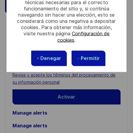
técnicas necesarias para el correcto
Guardar
Aplicar ahora
funcionamiento del sitio y, si continúa
navegando sin hacer una elección, esto se
considerará como una negativa a depositar
cookies. Para obtener más información,
Get notified for similar jobs
visite nuestra página
Configuración de
cookies
.
You'll receive updates once a week
Enter
Denegar
Permitir
Email
address
Required
Revise y acepte los términos del procesamiento de
(Required)
su información personal
Activar
Manage alerts
Manage alerts