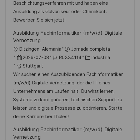
ó
e
p
r
Beschichtungsverfahren mit und haben eine
n
p
l
í
Ausbildung als Galvaniseur oder Chemikant.
u
e
a
Bewerben Sie sich jetzt!
b
o
Ausbildung Fachinformatiker (m/w/d) Digitale
l
Vernetzung
i
U
Ditzingen, Alemania
Jornada completa
c
b
F
I
C
2026-07-08
R0334114
Industria
a
i
e
D
a
Stuttgart
c
c
c
d
t
Wir suchen einen Auszubildenden Fachinformatiker
i
a
h
e
e
(m/w/d) Digitale Vernetzung, der die IT eines
ó
c
a
e
g
Unternehmens am Laufen hält. Du wirst lernen,
n
i
d
m
o
Systeme zu konfigurieren, technischen Support zu
ó
e
p
r
leisten und digitale Prozesse zu optimieren. Starte
n
p
l
í
deine Karriere bei Thales!
u
e
a
Ausbildung Fachinformatiker (m/w/d) Digitale
b
o
Vernetzung