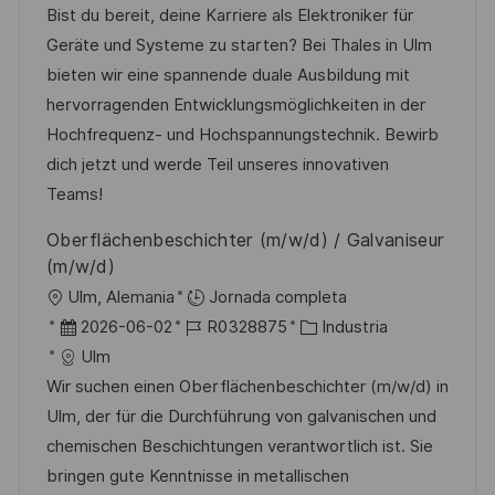
i
e
D
a
Bist du bereit, deine Karriere als Elektroniker für
c
c
d
t
Geräte und Systeme zu starten? Bei Thales in Ulm
a
h
e
e
bieten wir eine spannende duale Ausbildung mit
c
a
e
g
hervorragenden Entwicklungsmöglichkeiten in der
i
d
m
o
Hochfrequenz- und Hochspannungstechnik. Bewirb
ó
e
p
r
dich jetzt und werde Teil unseres innovativen
n
p
l
í
Teams!
u
e
a
Oberflächenbeschichter (m/w/d) / Galvaniseur
b
o
(m/w/d)
l
U
Ulm, Alemania
Jornada completa
i
b
F
I
C
2026-06-02
R0328875
Industria
c
i
e
D
a
Ulm
a
c
c
d
t
Wir suchen einen Oberflächenbeschichter (m/w/d) in
c
a
h
e
e
Ulm, der für die Durchführung von galvanischen und
i
c
a
e
g
chemischen Beschichtungen verantwortlich ist. Sie
ó
i
d
m
o
bringen gute Kenntnisse in metallischen
n