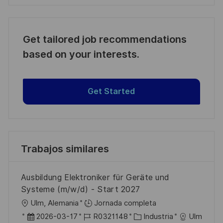
Get tailored job recommendations
based on your interests.
Get Started
Trabajos similares
Ausbildung Elektroniker für Geräte und
Systeme (m/w/d) - Start 2027
U
Ulm, Alemania
Jornada completa
b
F
I
C
2026-03-17
R0321148
Industria
Ulm