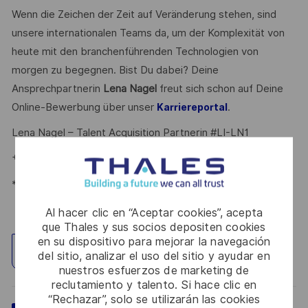
Wenn die Zeichen der Zeit auf Veränderung stehen, sind
unsere internationalen Teams da, um der Komplexität von
heute mit den branchenführenden Technologien von
morgen zu begegnen. Bist Du dabei? Deine
Ansprechpartnerin
Lena Nagel
freut sich schon auf Deine
Online-Bewerbung über unser
.
Karriereportal
Lena Nagel – Talent Acquisition Partnerin #LI-LN1
+49715630210209
*Human Intelligence
Al hacer clic en “Aceptar cookies”, acepta
que Thales y sus socios depositen cookies
en su dispositivo para mejorar la navegación
Explorar ubicación
del sitio, analizar el uso del sitio y ayudar en
nuestros esfuerzos de marketing de
reclutamiento y talento. Si hace clic en
“Rechazar”, solo se utilizarán las cookies