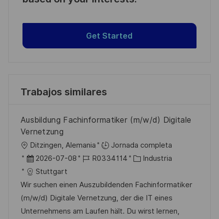
Get Started
Trabajos similares
Ausbildung Fachinformatiker (m/w/d) Digitale
Vernetzung
U
Ditzingen, Alemania
Jornada completa
b
F
I
C
2026-07-08
R0334114
Industria
i
e
D
a
Stuttgart
c
c
d
t
Wir suchen einen Auszubildenden Fachinformatiker
a
h
e
e
(m/w/d) Digitale Vernetzung, der die IT eines
c
a
e
g
Unternehmens am Laufen hält. Du wirst lernen,