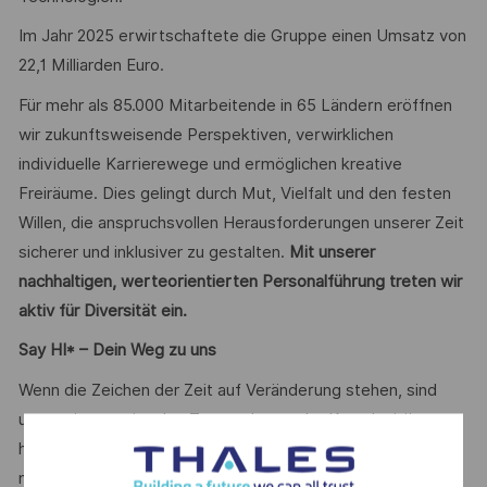
Im Jahr 2025 erwirtschaftete die Gruppe einen Umsatz von
22,1 Milliarden Euro.
Für mehr als 85.000 Mitarbeitende in 65 Ländern eröffnen
wir zukunftsweisende Perspektiven, verwirklichen
individuelle Karrierewege und ermöglichen kreative
Freiräume. Dies gelingt durch Mut, Vielfalt und den festen
Willen, die anspruchsvollen Herausforderungen unserer Zeit
sicherer und inklusiver zu gestalten.
Mit unserer
nachhaltigen, werteorientierten Personalführung treten wir
aktiv für Diversität ein.
Say HI* – Dein Weg zu uns
Wenn die Zeichen der Zeit auf Veränderung stehen, sind
unsere internationalen Teams da, um der Komplexität von
heute mit den branchenführenden Technologien von
morgen zu begegnen. Bist Du dabei? Deine