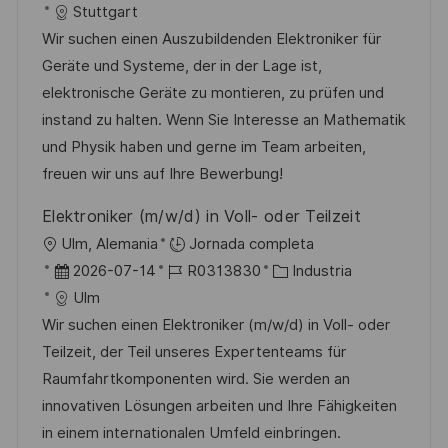
i
e
D
a
Stuttgart
c
c
c
d
t
Wir suchen einen Auszubildenden Elektroniker für
i
a
h
e
e
Geräte und Systeme, der in der Lage ist,
ó
c
a
e
g
elektronische Geräte zu montieren, zu prüfen und
n
i
d
m
o
instand zu halten. Wenn Sie Interesse an Mathematik
ó
e
p
r
und Physik haben und gerne im Team arbeiten,
n
p
l
í
freuen wir uns auf Ihre Bewerbung!
u
e
a
Elektroniker (m/w/d) in Voll- oder Teilzeit
b
o
U
Ulm, Alemania
Jornada completa
l
b
F
I
C
2026-07-14
R0313830
Industria
i
i
e
D
a
Ulm
c
c
c
d
t
Wir suchen einen Elektroniker (m/w/d) in Voll- oder
a
a
h
e
e
Teilzeit, der Teil unseres Expertenteams für
c
c
a
e
g
Raumfahrtkomponenten wird. Sie werden an
i
i
d
m
o
innovativen Lösungen arbeiten und Ihre Fähigkeiten
ó
ó
e
p
r
in einem internationalen Umfeld einbringen.
n