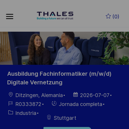
Skip to main content
Saltar al contenido principal
(0)
-
-
Ausbildung Fachinformatiker (m/w/d)
Digitale Vernetzung
Ubicación
Fecha de
Ditzingen, Alemania
2026-07-07
publicación
ID de
Hiring
R0333872
Jornada completa
empleo
Type
Categoría
Industria
Stuttgart