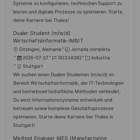
i
d
m
o
Systeme zu konfigurieren, technischen Support zu
ó
e
p
r
leisten und digitale Prozesse zu optimieren. Starte
n
p
l
í
deine Karriere bei Thales!
u
e
a
Dualer Student (m/w/d)
b
o
Wirtschaftsinformatik-IMBIT
l
U
Ditzingen, Alemania
Jornada completa
i
b
F
I
C
2026-07-27
R0334082
Industria
c
i
e
D
a
Stuttgart
a
c
c
d
t
Wir suchen einen Dualen Studenten (m/w/d) im
c
a
h
e
e
Bereich Wirtschaftsinformatik, der IT-Technologien
i
c
a
e
g
und betriebswirtschaftliche Methoden verbindet.
ó
i
d
m
o
Du wirst Informationssysteme entwickeln und
n
ó
e
p
r
betreuen sowie komplexe Geschäftsprozesse
n
p
l
í
optimieren. Starte deine Karriere bei Thales in
u
e
a
Stuttgart!
b
o
Method Engineer MES (Manufacturing