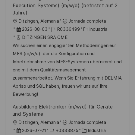
l
Execution Systems) (m/w/d) (befristet auf 2
i
Jahre)
c
U
Ditzingen, Alemania
Jornada completa
a
b
F
I
C
2026-08-03
R0336499
Industria
c
i
e
D
a
DITZINGEN SRA OME
i
c
c
d
t
Wir suchen einen engagierten Methodeningenieur
ó
a
h
e
e
MES (m/w/d), der die Konfiguration und
n
c
a
e
g
Inbetriebnahme von MES-Systemen übernimmt und
i
d
m
o
eng mit dem Qualitätsmanagement
ó
e
p
r
zusammenarbeitet. Wenn Sie Erfahrung mit DELMIA
n
p
l
í
Apriso und SQL haben, freuen wir uns auf Ihre
u
e
a
Bewerbung!
b
o
Ausbildung Elektroniker (m/w/d) für Geräte
l
und Systeme
i
U
Ditzingen, Alemania
Jornada completa
c
b
F
I
C
2026-07-21
R0333875
Industria
a