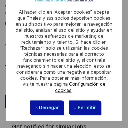
Ansprechpartnerin
Lena Nagel
freut sich schon auf Deine
Al hacer clic en “Aceptar cookies”, acepta
Online-Bewerbung über unser
.
Karriereportal
que Thales y sus socios depositen cookies
Lena Nagel – Talent Acquisition Partnerin #LI-LN1
en su dispositivo para mejorar la navegación
del sitio, analizar el uso del sitio y ayudar en
+49715630210209
nuestros esfuerzos de marketing de
reclutamiento y talento. Si hace clic en
*Human Intelligence
“Rechazar”, solo se utilizarán las cookies
técnicas necesarias para el correcto
funcionamiento del sitio y, si continúa
navegando sin hacer una elección, esto se
considerará como una negativa a depositar
Explorar ubicación
cookies. Para obtener más información,
visite nuestra página
Configuración de
cookies
.
Guardar
Aplicar ahora
Denegar
Permitir
Get notified for similar jobs