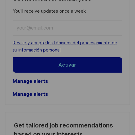
You'll receive updates once a week
Enter
Email
address
Required
Revise y acepte los términos del procesamiento de
(Required)
su información personal
Activar
Manage alerts
Manage alerts
Get tailored job recommendations
based on your interests.