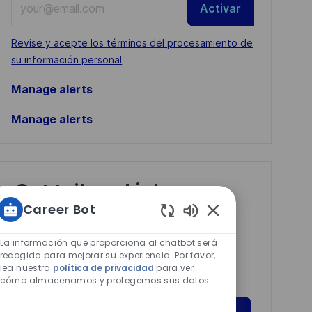
Activar
Email
address
Required
Revise y acepte los términos del procesamiento de
(Required)
su información personal
Manage alerts
Manage alerts
Get tailored job
recommendations
Career Bot
Sonidos
based on your
de
La información que proporciona al chatbot será
interests.
chatbot
recogida para mejorar su experiencia. Por favor,
lea nuestra
política de privacidad
para ver
habilitados
cómo almacenamos y protegemos sus datos