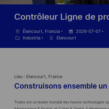
Contrôleur Ligne de pr
Élancourt, Francia
2026-07-07
Ubicación
Fecha
ID
Industria
Elancourt
Categoría
de
d
publicación
e
Lieu : Elancourt, France
Construisons ensemble un 
Thales est un leader mondial des hautes technologies spé
Aéronautique & Spatial, et Cyber & Digital. Il développe 