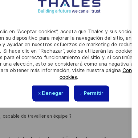
 vous avez détectées, par une rédaction précise et concise
documentaires entre les ateliers dans les délais impartis
production (ordonnanceur, monteur, technicien, management) de
 clic en “Aceptar cookies”, acepta que Thales y sus socios 
(QAM).
n su dispositivo para mejorar la navegación del sitio, anali
io y ayudar en nuestros esfuerzos de marketing de recluta
. Si hace clic en “Rechazar”, solo se utilizarán las cookies 
s para el correcto funcionamiento del sitio y, si continúa
er una elección, esto se considerará como una negativa a d
Para obtener más información, visite nuestra página
Config
en, électronicien ou opticien
.
cookies
.
nvironnements industriels ?
Denegar
Permitir
ion ?
P, PALMA, CREOVIEW, EXCEL ?
capable de travailler en équipe ?