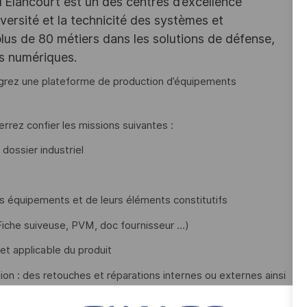
d'Elancourt est un des centres d’excellence
versité et la technicité des systèmes et
lus de 80 métiers dans les solutions de défense,
es numériques.
égrez une plateforme de production d’équipements
errez confier les missions suivantes :
 dossier industriel
des équipements et de leurs éléments constitutifs
Fiche suiveuse, PVM, doc fournisseur …)
 et applicable du produit
ion : des retouches et réparations internes ou externes ainsi