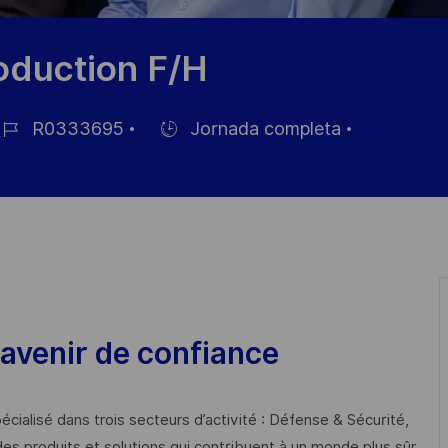
oduction F/H
R0333695
Jornada completa
Hiring
e
Type
mpleo
avenir de confiance
cialisé dans trois secteurs d’activité : Défense & Sécurité,
des produits et solutions qui contribuent à un monde plus sûr,