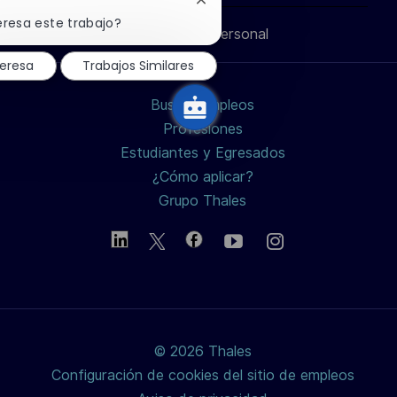
través
través
través
correo
Cerrar
notificación
eresa este trabajo?
Información personal
de
de
de
de
electrónico
chatbot
teresa
Trabajos Similares
LinkedIn
Facebook
twitter
Buscar empleos
/
Profesiones
Estudiantes y Egresados
X
¿Cómo aplicar?
Grupo Thales
© 2026 Thales
Configuración de cookies del sitio de empleos