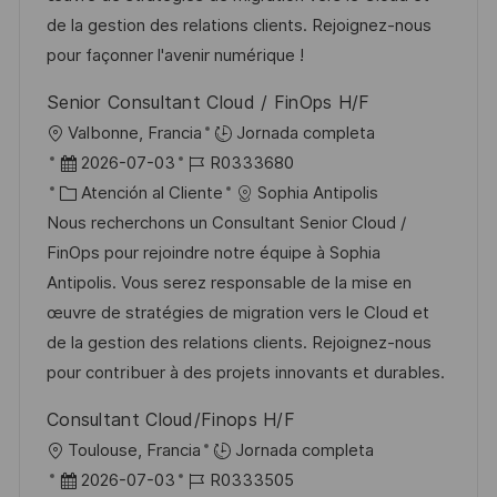
i
ó
e
o
p
de la gestion des relations clients. Rejoignez-nous
ó
n
p
r
l
pour façonner l'avenir numérique !
n
u
í
e
Senior Consultant Cloud / FinOps H/F
b
a
o
U
Valbonne, Francia
Jornada completa
l
b
F
I
2026-07-03
R0333680
i
i
e
C
D
Atención al Cliente
Sophia Antipolis
c
c
c
a
d
Nous recherchons un Consultant Senior Cloud /
a
a
h
t
e
FinOps pour rejoindre notre équipe à Sophia
c
c
a
e
e
Antipolis. Vous serez responsable de la mise en
i
i
d
g
m
œuvre de stratégies de migration vers le Cloud et
ó
ó
e
o
p
de la gestion des relations clients. Rejoignez-nous
n
n
p
r
l
pour contribuer à des projets innovants et durables.
u
í
e
Consultant Cloud/Finops H/F
b
a
o
U
Toulouse, Francia
Jornada completa
l
b
F
I
2026-07-03
R0333505
i