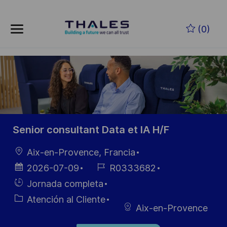
Skip to main content
Saltar al contenido principal
(0)
-
-
Senior consultant Data et IA H/F
Ubicación
Aix-en-Provence, Francia
Fecha de
ID de
2026-07-09
R0333682
publicación
empleo
Hiring
Jornada completa
Type
Categoría
Atención al Cliente
Aix-en-Provence