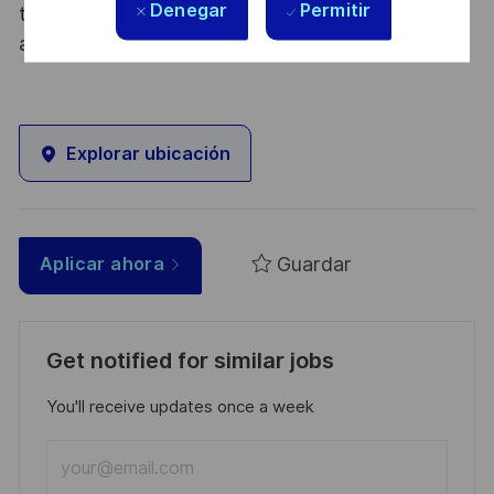
Denegar
Permitir
tous les talents. La diversité est notre meilleur
atout. Postulez et rejoignez nous !
Explorar ubicación
Guardar
Aplicar ahora
Get notified for similar jobs
You'll receive updates once a week
Enter
Email