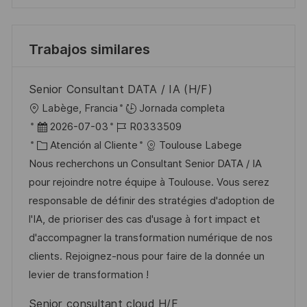
Trabajos similares
Senior Consultant DATA / IA (H/F)
U
Labège, Francia
Jornada completa
b
F
I
2026-07-03
R0333509
i
e
C
D
Atención al Cliente
Toulouse Labege
c
c
a
d
Nous recherchons un Consultant Senior DATA / IA
a
h
t
e
pour rejoindre notre équipe à Toulouse. Vous serez
c
a
e
e
responsable de définir des stratégies d'adoption de
i
d
g
m
l'IA, de prioriser des cas d'usage à fort impact et
ó
e
o
p
d'accompagner la transformation numérique de nos
n
p
r
l
clients. Rejoignez-nous pour faire de la donnée un
u
í
e
levier de transformation !
b
a
o
Senior consultant cloud H/F