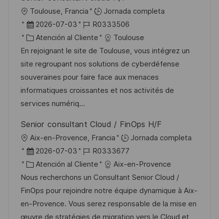
l
U
Toulouse, Francia
Jornada completa
i
b
F
I
2026-07-03
R0333506
c
i
e
C
D
Atención al Cliente
Toulouse
a
c
c
a
d
En rejoignant le site de Toulouse, vous intégrez un
c
a
h
t
e
site regroupant nos solutions de cyberdéfense
i
c
a
e
e
souveraines pour faire face aux menaces
ó
i
d
g
m
informatiques croissantes et nos activités de
n
ó
e
o
p
services numériq...
n
p
r
l
Senior consultant Cloud / FinOps H/F
u
í
e
U
Aix-en-Provence, Francia
Jornada completa
b
a
o
b
F
I
2026-07-03
R0333677
l
i
e
C
D
Atención al Cliente
Aix-en-Provence
i
c
c
a
d
Nous recherchons un Consultant Senior Cloud /
c
a
h
t
e
FinOps pour rejoindre notre équipe dynamique à Aix-
a
c
a
e
e
en-Provence. Vous serez responsable de la mise en
c
i
d
g
m
œuvre de stratégies de migration vers le Cloud et