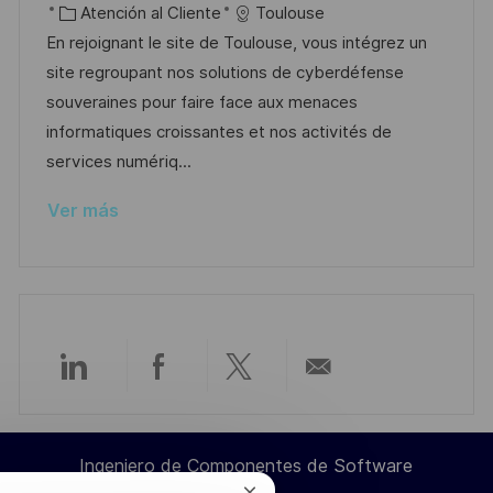
i
e
C
D
Atención al Cliente
Toulouse
c
c
c
a
d
En rejoignant le site de Toulouse, vous intégrez un
a
a
h
t
e
site regroupant nos solutions de cyberdéfense
c
c
a
e
e
souveraines pour faire face aux menaces
i
i
d
g
m
informatiques croissantes et nos activités de
ó
ó
e
o
p
services numériq...
n
n
p
r
l
Ver más
u
í
e
b
a
o
l
i
c
a
Compartir
Compartir
Compartir
Compartir
c
i
a
a
a
por
ó
Ingeniero de Componentes de Software
n