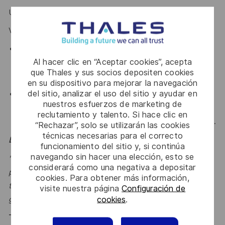
Une maîtrise de l'anglais est essentiel pour ce poste.
Vous avez :
Curiosité, autonomie, rigueur et forte appétence pour
Al hacer clic en “Aceptar cookies”, acepta
les sujets IA, innovation et transformation des
que Thales y sus socios depositen cookies
organisations.
en su dispositivo para mejorar la navegación
del sitio, analizar el uso del sitio y ayudar en
Esprit intrapreneurial et volonté de contribuer
nuestros esfuerzos de marketing de
activement au développement de l’entité (offres,
reclutamiento y talento. Si hace clic en
business development, animation interne, capitalisation).
“Rechazar”, solo se utilizarán las cookies
técnicas necesarias para el correcto
Le mot de l'équipe
funcionamiento del sitio y, si continúa
navegando sin hacer una elección, esto se
"Dans un monde où la donnée et l’IA redéfinissent la
considerará como una negativa a depositar
performance, nous accompagnons nos clients pour
cookies. Para obtener más información,
transformer leurs usages, structurer leurs fondations et
visite nuestra página
Configuración de
cookies
.
générer un impact mesurable et durable." Jean-Paul
Thales, entreprise Handi-Engagée, reconnait