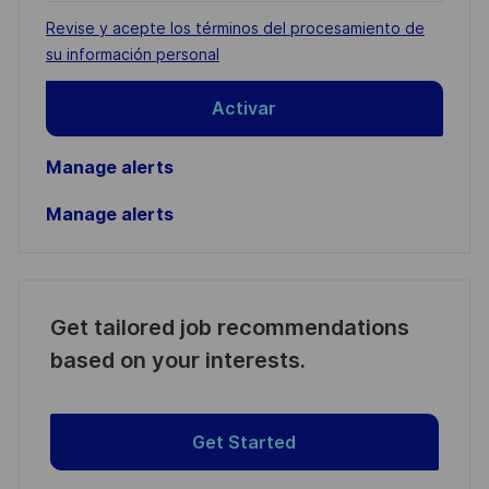
address
Required
Revise y acepte los términos del procesamiento de
(Required)
su información personal
Activar
Manage alerts
Manage alerts
Get tailored job recommendations
based on your interests.
Get Started