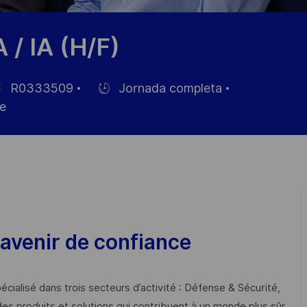
 / IA (H/F)
R0333509
Jornada completa
Hiring
e
Type
leo
avenir de confiance
cialisé dans trois secteurs d’activité : Défense & Sécurité,
des produits et solutions qui contribuent à un monde plus sûr,