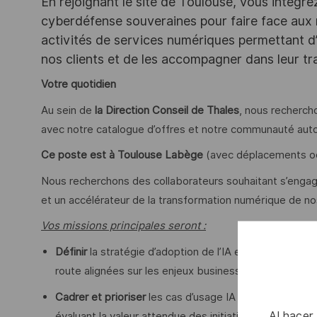
En rejoignant le site de Toulouse, vous intégre
cyberdéfense souveraines pour faire face aux
activités de services numériques permettant d’
nos clients et de les accompagner dans leur t
Votre quotidien
Au sein de
la Direction Conseil de Thales
, nous rechercho
avec notre catalogue d’offres et notre communauté auto
Ce poste est à
Toulouse Labège
(avec déplacements occ
Nous recherchons des collaborateurs souhaitant s’engager
et un accélérateur de la transformation numérique de n
Vos missions principales seront :
Définir
la stratégie d’adoption de l’IA en évaluant la m
route alignées sur les enjeux business et en identifian
Cadrer et prioriser
les cas d’usage IA à fort impact, 
Al hacer
évaluant la valeur attendue des initiatives dans des e