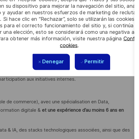
n su dispositivo para mejorar la navegación del sitio, anali
io y ayudar en nuestros esfuerzos de marketing de recluta
. Si hace clic en “Rechazar”, solo se utilizarán las cookies 
 lien avec les enjeux business et organisationnels.
s para el correcto funcionamiento del sitio y, si continúa
nissant les modèles cibles, les principes d’IA de confiance
er una elección, esto se considerará como una negativa a d
Para obtener más información, visite nuestra página
Config
cookies
.
 en soutenant l’appropriation des usages et les démarches
Denegar
Permitir
 conseil à travers la construction d’offres, le développement
rticipation aux initiatives internes.
ole de commerce), avec une spécialisation en Data,
sformation digitale &
et une expérience d’au moins 6 ans en
 & IA, des stacks technologiques associées, ainsi que des