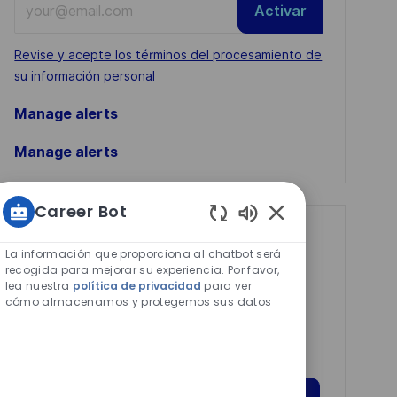
Activar
Email
address
Required
Revise y acepte los términos del procesamiento de
(Required)
su información personal
Manage alerts
Manage alerts
Career Bot
Sonidos
Get tailored job
de
La información que proporciona al chatbot será
recommendations
chatbot
recogida para mejorar su experiencia. Por favor,
lea nuestra
política de privacidad
para ver
habilitados
based on your
cómo almacenamos y protegemos sus datos
interests.