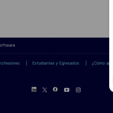
Software
rofesiones
Estudiantes y Egresados
¿Cómo apli