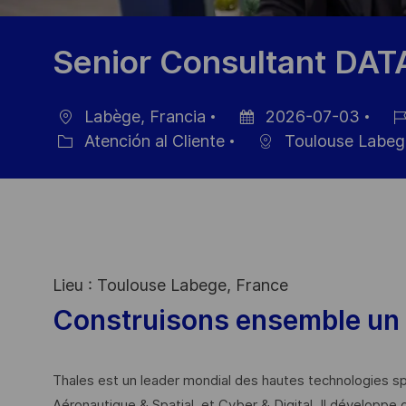
Senior Consultant DATA
Labège, Francia
2026-07-03
Ubicación
Fecha
ID
Atención al Cliente
Toulouse Labeg
Categoría
de
de
publicación
emp
Lieu : Toulouse Labege, France
Construisons ensemble un 
Thales est un leader mondial des hautes technologies spé
Aéronautique & Spatial, et Cyber & Digital. Il développe 