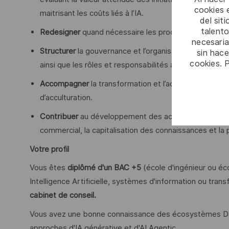
cookies e
maitrisant les coûts liés à l’IA.
del sit
talento
Redesigner
quand nécessaire les processus métiers en
necesaria
Structurer
la gouvernance et l’organisation IA en défi
sin hac
cookies. 
ainsi que les rôles et responsabilités associés.
Accompagner
la transformation et l’adoption de l’IA
d’acculturation.
Contribuer
au développement des activités du l’entité
commercial, la capitalisation des connaissances et la pa
Votre profil
Vous êtes
diplômé d'un BAC +5
(école d'ingénieur ou éc
Intelligence Artificielle, systèmes d'information ou tran
cabinet de conseil.
Vous avez une bonne connaissance des écosystèmes Data
approches d'IA générative et d'AI Agentic.