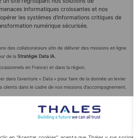
z un site regroupant nos solutions de
 menaces informatiques croissantes et nos
opérer les systèmes d’informations critiques de
ransformation numérique sécurisée.
ns des collaborateurs afin de délivrer des missions en ligne
ur de la
Stratégie Data IA.
asionnels en France) et dans la région.
 dans l’aventure « Data » pour faire de la donnée un levier
os clients dans le cadre de nos missions d’accompagnement.
aturité des organisations, en construisant des feuilles de
t les leviers de création de valeur liés aux usages IA.
en structurant les trajectoires de mise en œuvre et en
 clic en “Aceptar cookies”, acepta que Thales y sus socios 
nvironnements critiques, du POC à l’industrialisation en