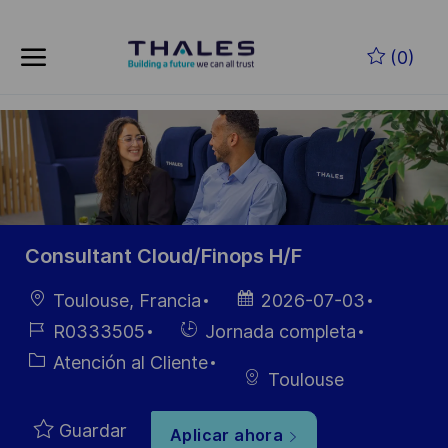
Skip to main content
Saltar al contenido principal
(0)
-
-
Consultant Cloud/Finops H/F
Ubicación
Fecha de
Toulouse, Francia
2026-07-03
publicación
ID de
Hiring
R0333505
Jornada completa
empleo
Type
Categoría
Atención al Cliente
Toulouse
Guardar
Aplicar ahora