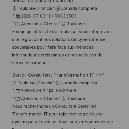
Senior consultant cloud H/F
b
a
o
U
Toulouse, Francia
Jornada completa
l
b
F
I
2026-07-03
R0333506
i
i
e
C
D
Atención al Cliente
Toulouse
c
c
c
a
d
En rejoignant le site de Toulouse, vous intégrez un
a
a
h
t
e
site regroupant nos solutions de cyberdéfense
c
c
a
e
e
souveraines pour faire face aux menaces
i
i
d
g
m
informatiques croissantes et nos activités de
ó
ó
e
o
p
services numériq...
n
n
p
r
l
Senior Consultant Transformation IT H/F
u
í
e
U
Toulouse, Francia
Jornada completa
b
a
o
b
F
I
2026-07-03
R0333508
l
i
e
C
D
Atención al Cliente
Toulouse
i
c
c
a
d
Nous recherchons un Consultant Senior en
c
a
h
t
e
Transformation IT pour rejoindre notre équipe
a
c
a
e
e
dynamique à Toulouse. Vous serez responsable de
c