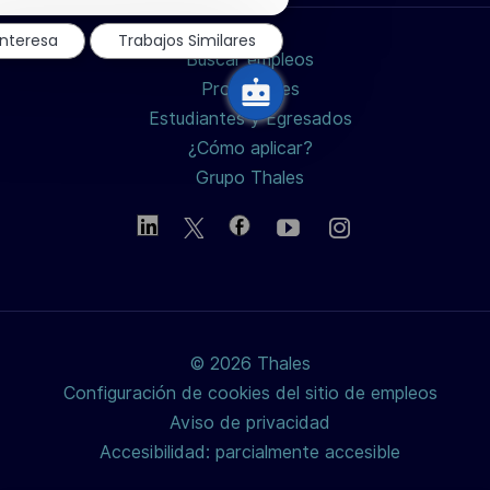
de
chatbot
LinkedIn
Facebook
twitter
interesa
Trabajos Similares
Buscar empleos
/
Profesiones
Estudiantes y Egresados
X
¿Cómo aplicar?
Grupo Thales
© 2026 Thales
Configuración de cookies del sitio de empleos
Aviso de privacidad
Accesibilidad: parcialmente accesible