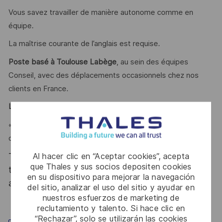
Vous savez travailler de manière autonome comme en
équipe.
La maîtrise courante de l’anglais est requise.
Poste basé à Toulouse Labège
, au sein des équipes
Conseil, avec des déplacements occasionnels chez nos
clients en France.
Le mot de l'équipe
« Faire du cloud un accélérateur métier permettant
d’atteindre les objectifs et ambitions des décideurs »
Al hacer clic en “Aceptar cookies”, acepta
Thales, entreprise Handi-Engagée, reconnait
que Thales y sus socios depositen cookies
tous les talents. La diversité est notre meilleur
en su dispositivo para mejorar la navegación
atout. Postulez et rejoignez nous !
del sitio, analizar el uso del sitio y ayudar en
nuestros esfuerzos de marketing de
reclutamiento y talento. Si hace clic en
“Rechazar”, solo se utilizarán las cookies