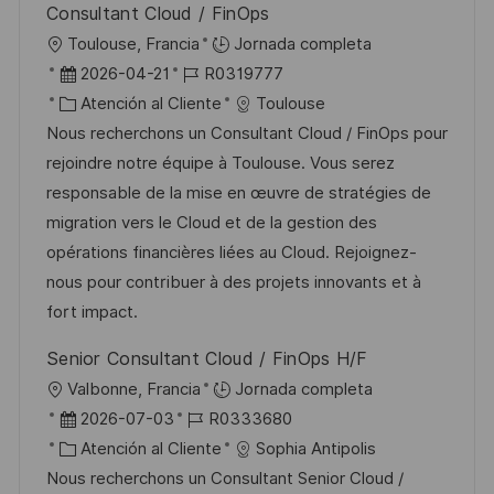
Consultant Cloud / FinOps
U
Toulouse, Francia
Jornada completa
b
F
I
2026-04-21
R0319777
i
e
C
D
Atención al Cliente
Toulouse
c
c
a
d
Nous recherchons un Consultant Cloud / FinOps pour
a
h
t
e
rejoindre notre équipe à Toulouse. Vous serez
c
a
e
e
responsable de la mise en œuvre de stratégies de
i
d
g
m
migration vers le Cloud et de la gestion des
ó
e
o
p
opérations financières liées au Cloud. Rejoignez-
n
p
r
l
nous pour contribuer à des projets innovants et à
u
í
e
fort impact.
b
a
o
Senior Consultant Cloud / FinOps H/F
l
U
Valbonne, Francia
Jornada completa
i
b
F
I
2026-07-03
R0333680
c
i
e
C
D
Atención al Cliente
Sophia Antipolis
a
c
c
a
d
Nous recherchons un Consultant Senior Cloud /
c