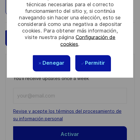
técnicas necesarias para el correcto
Explorar ubicación
funcionamiento del sitio y, si continúa
navegando sin hacer una elección, esto se
considerará como una negativa a depositar
cookies. Para obtener más información,
visite nuestra página
Configuración de
Guardar
Aplicar ahora
cookies
.
Denegar
Permitir
Get notified for similar jobs
You'll receive updates once a week
Enter
Email
address
Required
Revise y acepte los términos del procesamiento de
(Required)
su información personal
Activar