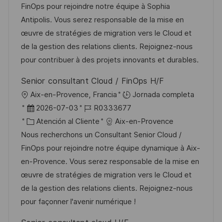
a
h
t
e
FinOps pour rejoindre notre équipe à Sophia
i
c
a
e
e
Antipolis. Vous serez responsable de la mise en
ó
i
d
g
m
œuvre de stratégies de migration vers le Cloud et
n
ó
e
o
p
de la gestion des relations clients. Rejoignez-nous
n
p
r
l
pour contribuer à des projets innovants et durables.
u
í
e
Senior consultant Cloud / FinOps H/F
b
a
o
U
Aix-en-Provence, Francia
Jornada completa
l
b
F
I
2026-07-03
R0333677
i
i
e
C
D
Atención al Cliente
Aix-en-Provence
c
c
c
a
d
Nous recherchons un Consultant Senior Cloud /
a
a
h
t
e
FinOps pour rejoindre notre équipe dynamique à Aix-
c
c
a
e
e
en-Provence. Vous serez responsable de la mise en
i
i
d
g
m
œuvre de stratégies de migration vers le Cloud et
ó
ó
e
o
p
de la gestion des relations clients. Rejoignez-nous
n
n
p
r
l
pour façonner l'avenir numérique !
u
í
e