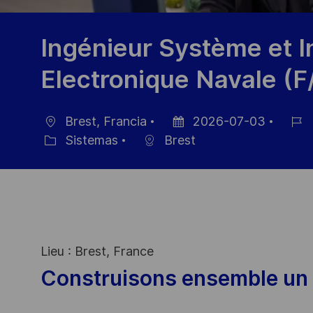
Ingénieur Système et I
Electronique Navale (F
Brest, Francia
2026-07-03
Ubicación
Fecha
ID
Sistemas
Brest
Categoría
de
de
publicación
emple
Lieu : Brest, France
Construisons ensemble un 