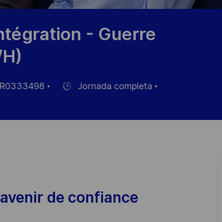
ntégration - Guerre
/H)
R0333498
Jornada completa
Hiring
Type
o
avenir de confiance