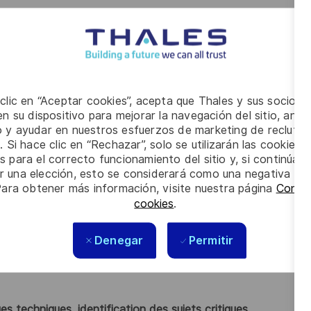
fication Validation et Qualification du système
validation, réalisation des essais, analyses, support
ion Vérification Validation et Qualification du système à
is et qualité pour satisfaire les exigences client
er au reporting général au niveau du programme
t à optimiser la vélocité de l'IVVQ sur le programme
 clic en “Aceptar cookies”, acepta que Thales y sus socios 
n su dispositivo para mejorar la navegación del sitio, anali
x activités métier du service.
io y ayudar en nuestros esfuerzos de marketing de recluta
ent (CSS)
et participer à la montée en compétences de
. Si hace clic en “Rechazar”, solo se utilizarán las cookies 
s para el correcto funcionamiento del sitio y, si continúa
er una elección, esto se considerará como una negativa a d
Para obtener más información, visite nuestra página
Config
cookies
.
une expérience confirmée (d'un minimum de 5 ans) dans le
Denegar
Permitir
lectronique, en ayant occupé une fonction Ingénierie
e des intégrations logicielles et matérielle
s techniques, identification des sujets critiques…