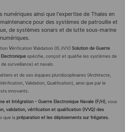
es numériques ainsi que l'expertise de Thales en
 maintenance pour des systèmes de patrouille et
que, de systèmes sonars et de lutte sous-marine
 numériques.
tion
V
érification
V
alidation (IS /IVV)
Solution de Guerre
Electronique
spécifie, conçoit et qualifie les systèmes de
e surveillance) et navals.
tiers et de ses équipes pluridisciplinaires (Architecte,
rification, Validation, Qualification), ainsi que par le
sts innovants.
e et Intégration - Guerre Electronique Navale (F/H),
vous
n, validation, vérification et qualification (IVVQ) des
si que la
préparation et les déploiements sur frégates.