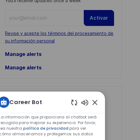
You'll receive updates once a week
Enter
Activar
Email
address
Required
Revise y acepte los términos del procesamiento de
(Required)
su información personal
Manage alerts
Manage alerts
Get tailored job
Career Bot
recommendations
Sonidos
de
based on your
La información que proporciona al chatbot será
chatbot
recogida para mejorar su experiencia. Por favor,
interests.
lea nuestra
política de privacidad
para ver
habilitados
cómo almacenamos y protegemos sus datos