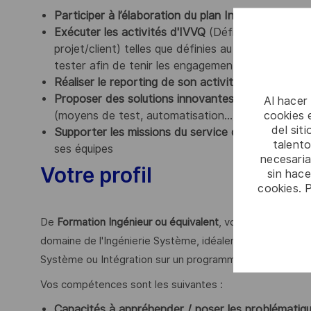
Participer à l’élaboration du plan Intégration Véri
Exécuter les activités d'IVVQ
(Définition plan de 
projet/client) telles que définies au Plan Intégrat
tester afin de tenir les engagements de coûts, déla
Réaliser le reporting de son activité
pour contribu
Proposer des solutions innovantes
qui contribuen
Al hacer
cookies e
(moyens de test, automatisation...). Participer au
del sit
Supporter les missions du service de Soutien Cli
talento
ses équipes
necesaria
Votre profil
sin hac
cookies. 
De
Formation Ingénieur ou équivalent
, vous disposez d'
domaine de l'Ingénierie Système, idéalement en guerre é
Système ou Intégration sur un programme mettant en œuvr
Vos compétences sont les suivantes :
Capacités à appréhender / poser les problématique