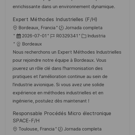
e
a
b
enrichissante dans un environnement dynamique.
o
l
Expert Méthodes Industrielles (F/H)
i
U
Bordeaux, Francia
Jornada completa
c
b
F
I
C
2026-07-01
R0329341
Industria
a
i
e
D
a
Bordeaux
c
c
c
d
t
Nous recherchons un Expert Méthodes Industrielles
i
a
h
e
e
pour rejoindre notre équipe à Bordeaux. Vous
ó
c
a
e
g
jouerez un rôle clé dans l'harmonisation des
n
i
d
m
o
pratiques et l'amélioration continue au sein de
ó
e
p
r
l'industrie avionique. Si vous avez une solide
n
p
l
í
expérience en méthodes industrielles et en
u
e
a
ingénierie, postulez dès maintenant !
b
o
Responsable Procédés Micro électronique
l
SPACE-F/H
i
U
Toulouse, Francia
Jornada completa
c