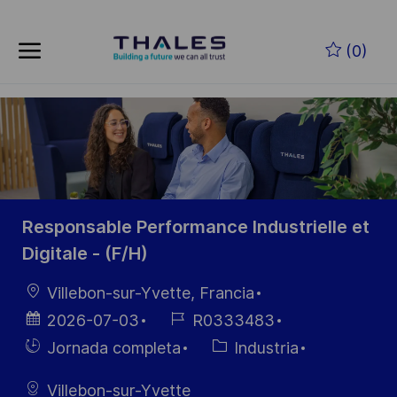
Skip to main content
Saltar al contenido principal
(0)
-
-
Responsable Performance Industrielle et
Digitale - (F/H)
Ubicación
Villebon-sur-Yvette, Francia
Fecha de
ID de
2026-07-03
R0333483
publicación
empleo
Hiring
Categoría
Jornada completa
Industria
Type
Villebon-sur-Yvette