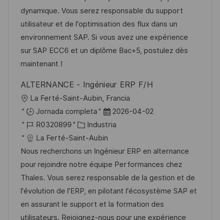
i
c
a
e
g
dynamique. Vous serez responsable du support
ó
i
d
m
o
utilisateur et de l'optimisation des flux dans un
n
ó
e
p
r
environnement SAP. Si vous avez une expérience
n
p
l
í
sur SAP ECC6 et un diplôme Bac+5, postulez dès
u
e
a
maintenant !
b
o
ALTERNANCE - Ingénieur ERP F/H
l
U
La Ferté-Saint-Aubin, Francia
i
b
F
Jornada completa
2026-04-02
c
i
I
C
e
R0320899
Industria
a
c
D
a
c
La Ferté-Saint-Aubin
c
a
d
t
h
Nous recherchons un Ingénieur ERP en alternance
i
c
e
e
a
pour rejoindre notre équipe Performances chez
ó
i
e
g
d
Thales. Vous serez responsable de la gestion et de
n
ó
m
o
e
l'évolution de l'ERP, en pilotant l'écosystème SAP et
n
p
r
p
en assurant le support et la formation des
l
í
u
utilisateurs. Rejoignez-nous pour une expérience