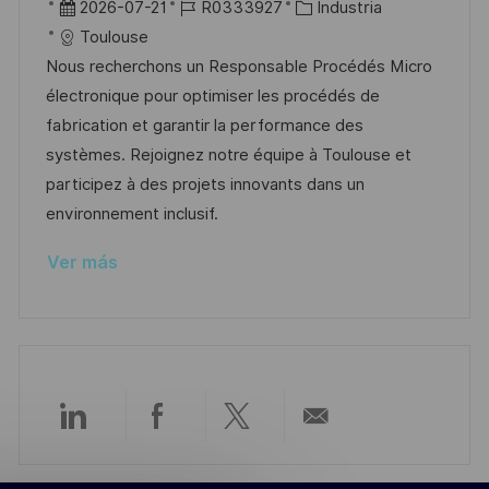
b
F
I
C
2026-07-21
R0333927
Industria
a
i
e
D
a
Toulouse
c
c
c
d
t
Nous recherchons un Responsable Procédés Micro
i
a
h
e
e
électronique pour optimiser les procédés de
ó
c
a
e
g
fabrication et garantir la performance des
n
i
d
m
o
systèmes. Rejoignez notre équipe à Toulouse et
ó
e
p
r
participez à des projets innovants dans un
n
p
l
í
environnement inclusif.
u
e
a
Ver más
b
o
l
i
c
a
c
Compartir
Compartir
Compartir
Compartir
i
ó