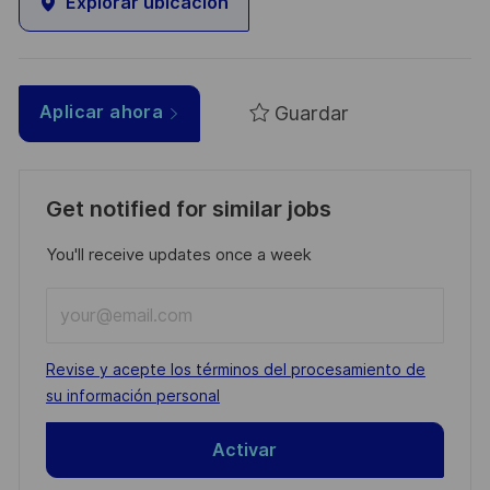
Explorar ubicación
Guardar
Aplicar ahora
Get notified for similar jobs
You'll receive updates once a week
Enter
Email
address
Required
Revise y acepte los términos del procesamiento de
(Required)
su información personal
Activar