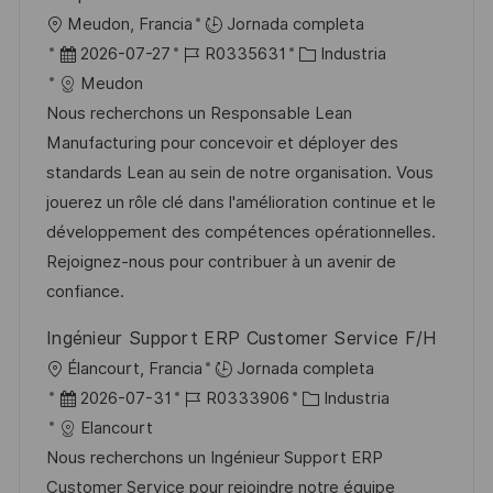
U
Meudon, Francia
Jornada completa
b
F
I
C
2026-07-27
R0335631
Industria
i
e
D
a
Meudon
c
c
d
t
Nous recherchons un Responsable Lean
a
h
e
e
Manufacturing pour concevoir et déployer des
c
a
e
g
standards Lean au sein de notre organisation. Vous
i
d
m
o
jouerez un rôle clé dans l'amélioration continue et le
ó
e
p
r
développement des compétences opérationnelles.
n
p
l
í
Rejoignez-nous pour contribuer à un avenir de
u
e
a
confiance.
b
o
Ingénieur Support ERP Customer Service F/H
l
U
Élancourt, Francia
Jornada completa
i
b
F
I
C
2026-07-31
R0333906
Industria
c
i
e
D
a
Elancourt
a
c
c
d
t
Nous recherchons un Ingénieur Support ERP
c
a
h
e
e
Customer Service pour rejoindre notre équipe