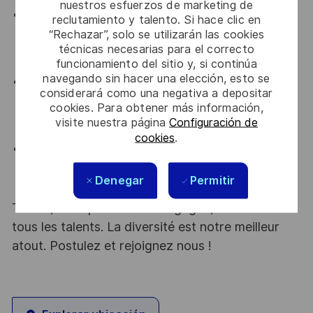
nuestros esfuerzos de marketing de
Sécuriser les gains obtenus - Assurer la pérennité
reclutamiento y talento. Si hace clic en
des améliorations via des audits réguliers, des
“Rechazar”, solo se utilizarán las cookies
revues de performance et des plans d’actions
técnicas necesarias para el correcto
funcionamiento del sitio y, si continúa
robustes,
navegando sin hacer una elección, esto se
Stimuler l’innovation opérationnelle - Encourager
considerará como una negativa a depositar
l’expérimentation, tester de nouvelles technologies
cookies. Para obtener más información,
et transformer les idées terrain en solutions
visite nuestra página
Configuración de
concrètes,
cookies
.
Contribuer à la stratégie industrielle - Participer à la
définition de la feuille de route performance, Lean
Denegar
Permitir
et digitale.
Thales, entreprise Handi-Engagée, reconnait
tous les talents. La diversité est notre meilleur
atout. Postulez et rejoignez nous !