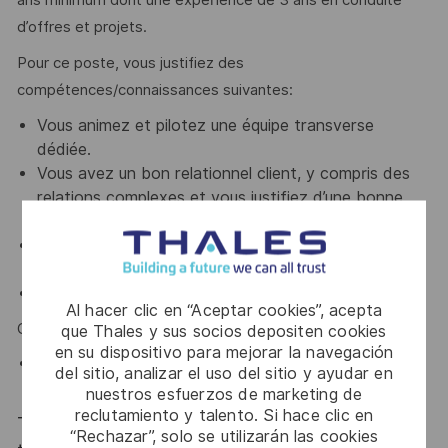
d’offres et projets.
Pour ce poste, vous justifiez des
compétences/connaissances suivantes:
Vous animez et pilotez une équipe transverse
dédiée.
Vous avez un bon relationnel client, y compris des
relations complexes et vous justifiez d’une bonne
capacité en négociation.
Vous savez mobiliser et coordonner les parties-
prenantes
Vous maitrisez l’anglais.
Al hacer clic en “Aceptar cookies”, acepta
Compétences/connaissance souhaitables :
que Thales y sus socios depositen cookies
en su dispositivo para mejorar la navegación
la connaissance des marchés militaires et
del sitio, analizar el uso del sitio y ayudar en
aéronautiques seraient un plus.
nuestros esfuerzos de marketing de
reclutamiento y talento. Si hace clic en
Thales, entreprise Handi-Engagée, reconnait
“Rechazar”, solo se utilizarán las cookies