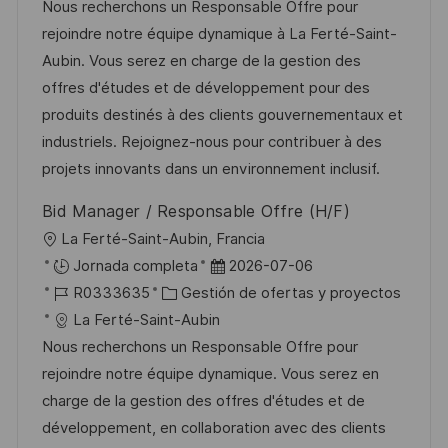
a
d
t
h
Nous recherchons un Responsable Offre pour
c
e
e
a
rejoindre notre équipe dynamique à La Ferté-Saint-
i
e
g
d
Aubin. Vous serez en charge de la gestion des
ó
m
o
e
offres d'études et de développement pour des
n
p
r
p
produits destinés à des clients gouvernementaux et
l
í
u
industriels. Rejoignez-nous pour contribuer à des
e
a
b
projets innovants dans un environnement inclusif.
o
l
Bid Manager / Responsable Offre (H/F)
i
U
La Ferté-Saint-Aubin, Francia
c
b
F
Jornada completa
2026-07-06
a
i
I
C
e
R0333635
Gestión de ofertas y proyectos
c
c
D
a
c
La Ferté-Saint-Aubin
i
a
d
t
h
Nous recherchons un Responsable Offre pour
ó
c
e
e
a
rejoindre notre équipe dynamique. Vous serez en
n
i
e
g
d
charge de la gestion des offres d'études et de
ó
m
o
e
développement, en collaboration avec des clients