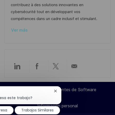
n
ó
e
o
p
contribuez à des solutions innovantes en
n
p
r
l
cybersécurité tout en développant vos
u
í
e
compétences dans un cadre inclusif et stimulant.
b
a
o
Ver más
l
i
c
a
c
i
Compartir
Compartir
Compartir
Compartir
ó
n
a
a
a
por
Ingeniero de Componentes de Software
Cerrar
través
través
través
correo
notificación
resa este trabajo?
de
Información personal
chatbot
de
de
de
electrónico
resa
Trabajos Similares