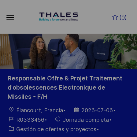
Skip to main content
Saltar al contenido principal
(0)
-
-
Responsable Offre & Projet Traitement
d'obsolescences Electronique de
Missiles - F/H
Ubicación
Fecha de
Élancourt, Francia
2026-07-06
publicación
ID de
Hiring
R0333456
Jornada completa
empleo
Type
Categoría
Gestión de ofertas y proyectos