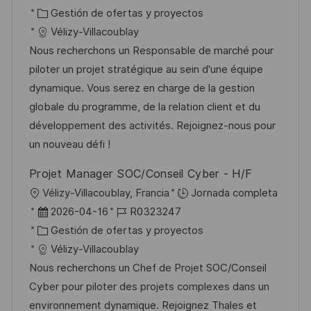
l
i
e
C
D
Gestión de ofertas y proyectos
i
c
c
a
d
Vélizy-Villacoublay
c
a
h
t
e
Nous recherchons un Responsable de marché pour
a
c
a
e
e
piloter un projet stratégique au sein d'une équipe
c
i
d
g
m
dynamique. Vous serez en charge de la gestion
i
ó
e
o
p
globale du programme, de la relation client et du
ó
n
p
r
l
développement des activités. Rejoignez-nous pour
n
u
í
e
un nouveau défi !
b
a
o
Projet Manager SOC/Conseil Cyber - H/F
l
U
Vélizy-Villacoublay, Francia
Jornada completa
i
b
F
I
2026-04-16
R0323247
c
i
e
C
D
Gestión de ofertas y proyectos
a
c
c
a
d
Vélizy-Villacoublay
c
a
h
t
e
Nous recherchons un Chef de Projet SOC/Conseil
i
c
a
e
e
Cyber pour piloter des projets complexes dans un
ó
i
d
g
m
environnement dynamique. Rejoignez Thales et