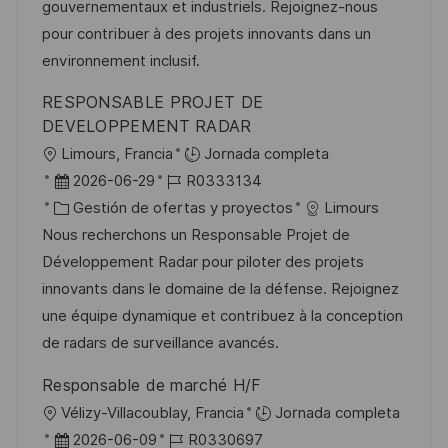
n
p
r
p
gouvernementaux et industriels. Rejoignez-nous
l
í
u
pour contribuer à des projets innovants dans un
e
a
b
environnement inclusif.
o
l
RESPONSABLE PROJET DE
i
DEVELOPPEMENT RADAR
c
U
Limours, Francia
Jornada completa
a
b
F
I
2026-06-29
R0333134
c
i
e
C
D
Gestión de ofertas y proyectos
Limours
i
c
c
a
d
Nous recherchons un Responsable Projet de
ó
a
h
t
e
Développement Radar pour piloter des projets
n
c
a
e
e
innovants dans le domaine de la défense. Rejoignez
i
d
g
m
une équipe dynamique et contribuez à la conception
ó
e
o
p
de radars de surveillance avancés.
n
p
r
l
Responsable de marché H/F
u
í
e
U
Vélizy-Villacoublay, Francia
Jornada completa
b
a
o
b
F
I
2026-06-09
R0330697