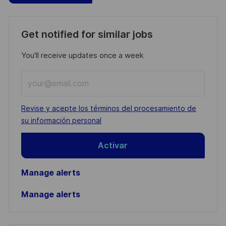
Get notified for similar jobs
You'll receive updates once a week
Enter
Email
address
Required
Revise y acepte los términos del procesamiento de
(Required)
su información personal
Activar
Manage alerts
Manage alerts