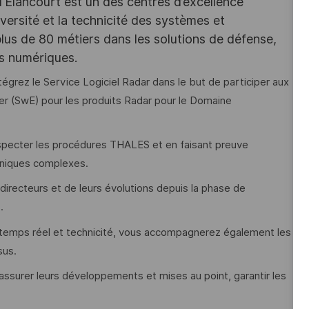
d'Elancourt est un des centres d’excellence
versité et la technicité des systèmes et
lus de 80 métiers dans les solutions de défense,
es numériques.
grez le Service Logiciel Radar dans le but de participer aux
er (SwE) pour les produits Radar pour le Domaine
especter les procédures THALES et en faisant preuve
hniques complexes.
recteurs et de leurs évolutions depuis la phase de
.
temps réel et technicité, vous accompagnerez également les
sus.
 assurer leurs développements et mises au point, garantir les