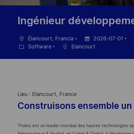
Ingénieur développemen
Élancourt, Francia
2026-07-01
Ubicación
Fecha
ID
Software
Elancourt
Categoría
de
de
publicación
em
Lieu : Elancourt, France
Construisons ensemble un 
Thales est un leader mondial des hautes technologies spé
Aéronautique & Spatial, et Cyber & Digital. Il développe 