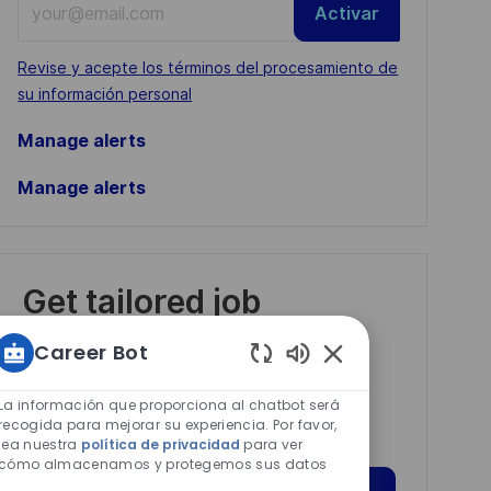
Activar
Email
address
Required
Revise y acepte los términos del procesamiento de
(Required)
su información personal
Manage alerts
Manage alerts
Get tailored job
recommendations
Career Bot
based on your
Sonidos
interests.
de
La información que proporciona al chatbot será
chatbot
recogida para mejorar su experiencia. Por favor,
lea nuestra
política de privacidad
para ver
habilitados
cómo almacenamos y protegemos sus datos