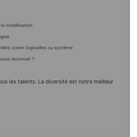
la modélisation
ignal
'elles soient logicielles ou système
 vous reconnait ?
s les talents. La diversité est notre meilleur