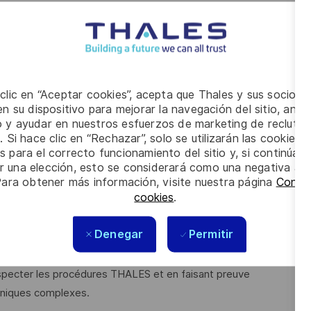
en place les actions correctives.
 configuration.
élioration continue de nos processus.
garant du respect des règles de cybersécurité au cœur du
 clic en “Aceptar cookies”, acepta que Thales y sus socios 
n su dispositivo para mejorar la navegación del sitio, anali
io y ayudar en nuestros esfuerzos de marketing de recluta
. Si hace clic en “Rechazar”, solo se utilizarán las cookies 
s para el correcto funcionamiento del sitio y, si continúa
er una elección, esto se considerará como una negativa a d
une expérience d’au moins 7 ans dans le développement
Para obtener más información, visite nuestra página
Config
cookies
.
Denegar
Permitir
especter les procédures THALES et en faisant preuve
hniques complexes.