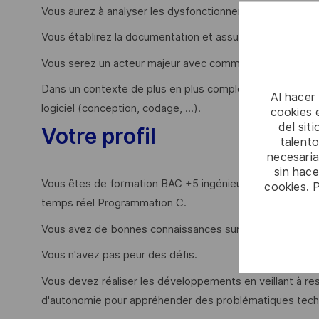
Vous aurez à analyser les dysfonctionnements et mettre 
Vous établirez la documentation et assurez la gestion de
Vous serez un acteur majeur avec comme objectif une am
Dans un contexte de plus en plus complexe, vous serez 
Al hacer
logiciel (conception, codage, ...).
cookies e
del sit
Votre profil
talento
necesaria
sin hac
Vous êtes de formation BAC +5 ingénieur et vous avez 
cookies. 
temps réel Programmation C.
Vous avez de bonnes connaissances sur linux.
Vous n'avez pas peur des défis.
Vous devez réaliser les développements en veillant à r
d'autonomie pour appréhender des problématiques tec