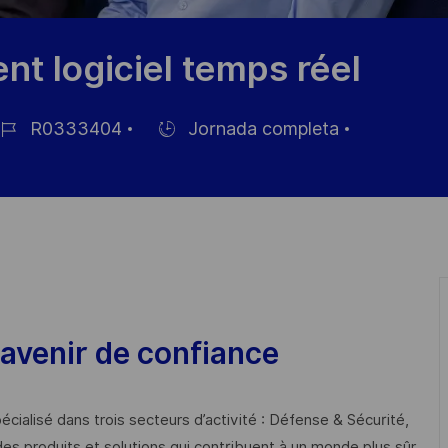
t logiciel temps réel
R0333404
Jornada completa
Hiring
Type
pleo
avenir de confiance
cialisé dans trois secteurs d’activité : Défense & Sécurité,
des produits et solutions qui contribuent à un monde plus sûr,