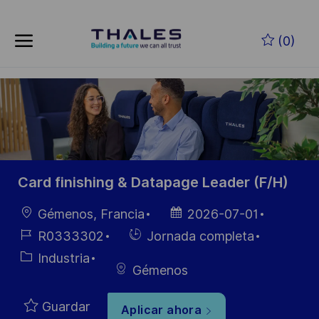
Skip to main content
Saltar al contenido principal
(0)
-
-
Card finishing & Datapage Leader (F/H)
Ubicación
Fecha de
Gémenos, Francia
2026-07-01
publicación
ID de
Hiring
R0333302
Jornada completa
empleo
Type
Categoría
Industria
Gémenos
Guardar
Aplicar ahora